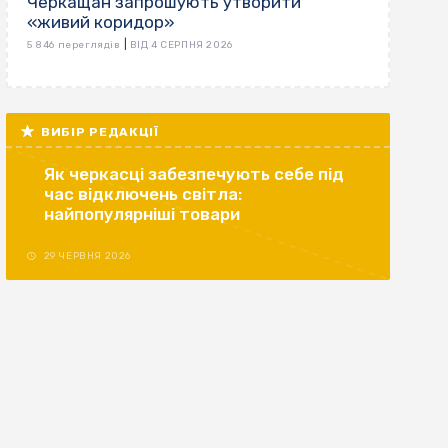
Черкащан запрошують утворити
«живий коридор»
|
5 846 переглядів
ВІД 4 СЕРПНЯ 2026
ВИБІР РЕДАКЦІЇ
Як черкасці забезпечують себе під
час відключень світла:
найпопулярніші товари
29 ЧЕРВНЯ 2026