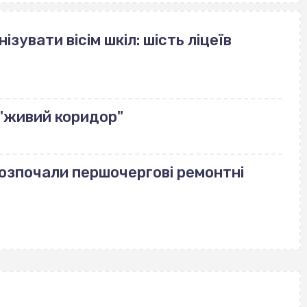
зувати вісім шкіл: шість ліцеїв
"живий коридор"
розпочали першочергові ремонтні