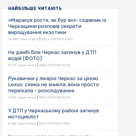
НАЙБІЛЬШЕ ЧИТАЮТЬ
«Маракуя росте, як бур’ян»: садівник із
Черкащини розповів секрети
вирощування екзотики
|
14 388 переглядів
ВІД 2 СЕРПНЯ 2026
На дамбі біля Черкас загинув у ДТП
водій (ФОТО)
|
8 217 переглядів
ВІД 5 СЕРПНЯ 2026
Рукавички у лікарні Черкас за ціною
Lexus: схема не зникла, вона просто
переїхала – розслідування
|
6 306 переглядів
ВІД 3 СЕРПНЯ 2026
У ДТП у Черкаському районі загинув
мотоцикліст
|
6 144 переглядів
ВІД 3 СЕРПНЯ 2026