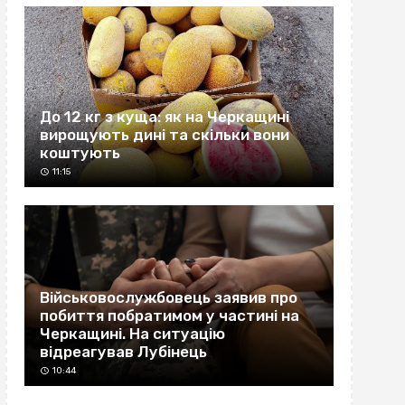
До 12 кг з куща: як на Черкащині
вирощують дині та скільки вони
коштують
11:15
Військовослужбовець заявив про
побиття побратимом у частині на
Черкащині. На ситуацію
відреагував Лубінець
10:44