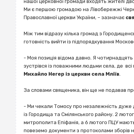
нашої церковної громади входять жителі дво
Ми є першою громадою на Лівобережжі Черк
Православної церкви України, – зазначає
св
Між тим відразу кілька громад з Городищенс
готовність вийти із підпорядкування Москов
- Моя позиція відома давно. Я чотирнадцять
зустрівся із поважними людьми села, де всі
Михайло Негер із церкви села Мліїв
.
За словами священика, він ще не подавав пр
- Ми чекали Томосу про незалежність дуже 
із Городища та Смілянського району. 2 люто
митрополита Епіфанія, а 6 лютого ПЦУ мають
повеземо документи з протоколами зборів н