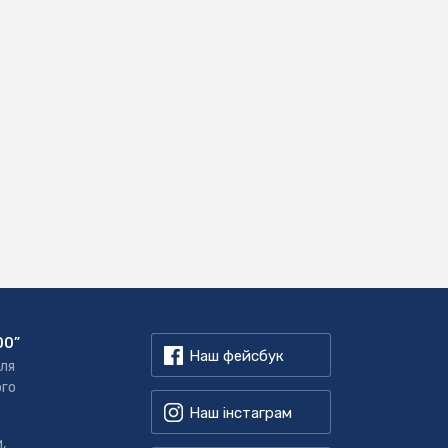
00”
Наш фейсбук
для
ого
Наш інстаграм
,