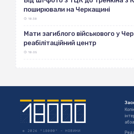
Від ШІ‐фото з ТЦК до Тренкіна з К
поширювали на Черкащині
18:38
Мати загиблого військового у Че
реабілітаційний центр
18:05
Зас
Копі
інте
абза
© 2026 "18000" –
НОВИНИ
Реда