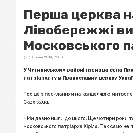
Перша церква н
Лівобережжі ви
Московського п
30 січня 2019, 21:00
У Чигирнському районі громада села Пр
патріархату в Православну церкву Украї
Про це з посиланням на канцелярію митропо
Gazeta.ua.
- Ми давно йшли до цього. Ще чотири роки 
московського патріарха Кіріла. Так само не п