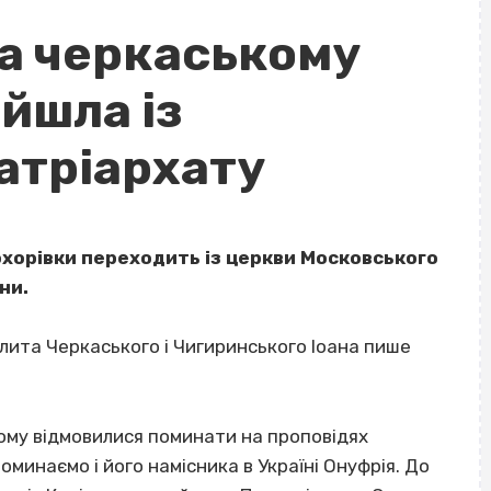
а черкаському
йшла із
атріархату
охорівки переходить із церкви Московського
ни.
лита Черкаського і Чигиринського Іоана пише
тому відмовилися поминати на проповідях
оминаємо і його намісника в Україні Онуфрія. До