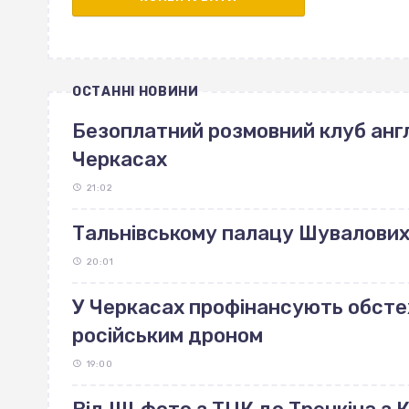
ОСТАННІ НОВИНИ
Безоплатний розмовний клуб англ
Черкасах
21:02
Тальнівському палацу Шувалових 
20:01
У Черкасах профінансують обст
російським дроном
19:00