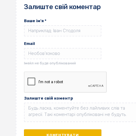
Залиште свій коментар
Ваше ім'я
*
Email
Залиште свій коментр