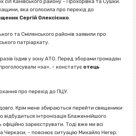
х сіл Канівського району – Прохорівка та Сушки.
ащини, яка оголосила про перехід до
ященик Сергій Олексієнко
.
ького та Смілянського районів заявили про
ського патріархату.
 разів їздив у зону АТО. Перед зборами громадян
 проголосували «за», – констатує
отець
охання про перехід до ПЦУ.
довго. Крім мене збираються перейти священики
го відбудиться інтронізація Блаженнійшого
 офіційно зареєструвати. Тоді вже ми всі
а Черкаси, – пояснює ситуацію Михайло Негер.