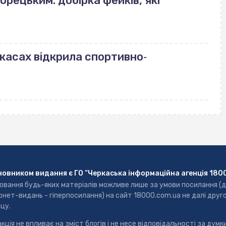
орецьким: добірка фейків, які
ркасах відкрила спортивно‐
новником видання є ГО “Черкаська інформаційна агенція 180
ювання будь-яких матеріалів можливе лише за умови посилання (
рнет-видань - гіперпосилання) на сайт 18000.com.ua не далі друг
цу.
кція не впливає на зміст блогів і не несе відповідальності за думки