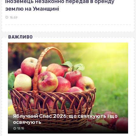
Іноземець незаконно передав в оренду
землю на Уманщині
15:59
ВАЖЛИВО
Яблучний Спас 2026: що святкують і що
освячують
12:15