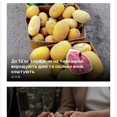
До 12 кг з куща: як на Черкащині
вирощують дині та скільки вони
коштують
11:15