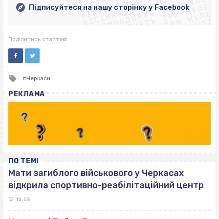
ВІСІМНАДЦЯТЬ ТРИ НУЛІ
ВІСІМНАДЦЯТЬ ТРИ НУЛІ
ВІСІМНАДЦЯТЬ ТРИ НУЛІ
Підписуйтеся на нашу сторінку у Facebook
ВІСІМНАДЦЯТЬ ТРИ НУЛІ
ВІСІМНАДЦЯТЬ ТРИ НУЛІ
Поділитись статтею
Tagged
Черкаси
with
РЕКЛАМА
ПО ТЕМІ
Мати загиблого військового у Черкасах
відкрила спортивно-реабілітаційний центр
18:05