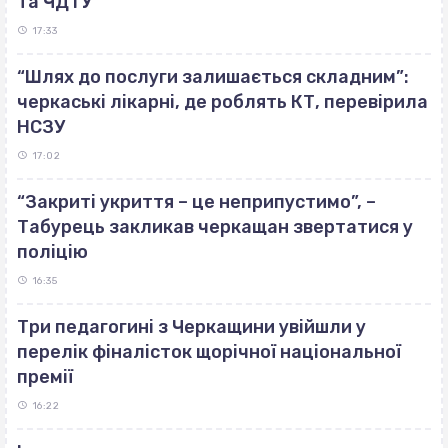
та ЧДТУ
17:33
“Шлях до послуги залишається складним”:
черкаські лікарні, де роблять КТ, перевірила
НСЗУ
17:02
“Закриті укриття – це неприпустимо”, –
Табурець закликав черкащан звертатися у
поліцію
16:35
Три педагогині з Черкащини увійшли у
перелік фіналісток щорічної національної
премії
16:22