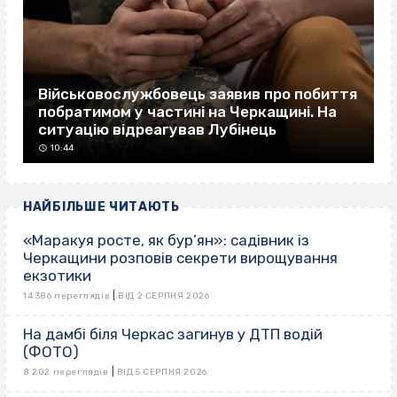
Військовослужбовець заявив про побиття
побратимом у частині на Черкащині. На
ситуацію відреагував Лубінець
10:44
НАЙБІЛЬШЕ ЧИТАЮТЬ
«Маракуя росте, як бур’ян»: садівник із
Черкащини розповів секрети вирощування
екзотики
|
14 386 переглядів
ВІД 2 СЕРПНЯ 2026
На дамбі біля Черкас загинув у ДТП водій
(ФОТО)
|
8 202 переглядів
ВІД 5 СЕРПНЯ 2026