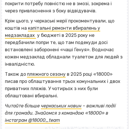
покрити потребу повністю не в змозі, зокрема і
через привласнення з боку відвідувачів.
Крім цього, у черкаські мерії прокоментували, що
коштів на
капітальні ремонти вбиралень у
медзакладах
у бюджеті в 2025 року не
передбачили попри те, що там подекуди досі
встановлені заборонені «чаші Генуя». Водночас
кожен медзаклад обладнали туалетом для людей з
інвалідністю.
Також до
пляжного сезону
в 2025 році «18000»
писав про облаштування трьох комунальних і двох
приватних пляжів. У чотирьох з них були
облаштовані вбиральні.
Читайте більше
черкаських новин
– важливі події
ВІСІМНАДЦЯТЬ ТРИ НУЛІ
для громади. Знайомся з командою «18000» в
ВІСІМНАДЦЯТЬ ТРИ НУЛІ
ВІСІМНАДЦЯТЬ ТРИ НУЛІ
інстаграм @18000_team