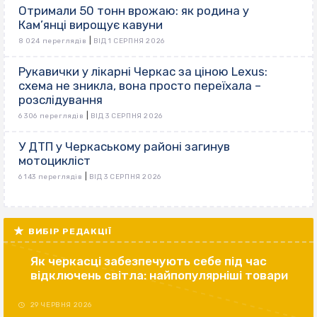
Отримали 50 тонн врожаю: як родина у
Кам’янці вирощує кавуни
|
8 024 переглядів
ВІД 1 СЕРПНЯ 2026
Рукавички у лікарні Черкас за ціною Lexus:
схема не зникла, вона просто переїхала –
розслідування
|
6 306 переглядів
ВІД 3 СЕРПНЯ 2026
У ДТП у Черкаському районі загинув
мотоцикліст
|
6 143 переглядів
ВІД 3 СЕРПНЯ 2026
ВИБІР РЕДАКЦІЇ
Як черкасці забезпечують себе під час
відключень світла: найпопулярніші товари
29 ЧЕРВНЯ 2026