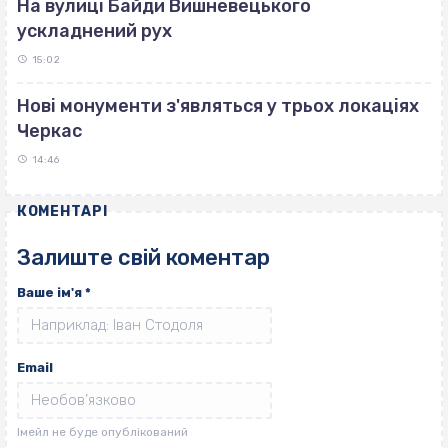
На вулиці Байди Вишневецького
ускладнений рух
15:02
Нові монументи з'являться у трьох локаціях
Черкас
14:46
КОМЕНТАРІ
Залиште свій коментар
Ваше ім'я
*
Email