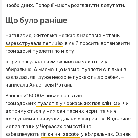
необхідних. Тепер її мають розглянути депутати.
Що було раніше
Нагадаємо, жителька Черкас Анастасія Ротань
зареєструвала петицію
, в якій просить встановити
громадські туалети по місту.
«При прогулянці неможливо не захотіти у
вбиральню. А маємо, що маємо: туалети є тільки в
закладах, які дуже неохоче пускають до себе», –
написала Анастасія Ротань.
Раніше «18000» писав про стан
громадських
туалетів у черкаських поліклініках
, чи
дотримуються у них санітарних норм, та чи є
доступними санвузли для всіх пацієнтів. Водночас
медзаклади у Черкасах самостійно
забезпечують
гігієнічні засоби
у вбиральнях. Однак