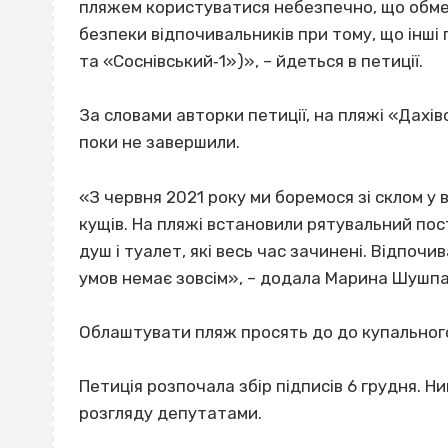
пляжем користуватися небезпечно, що обме
безпеки відпочивальників при тому, що інш
та «Соснівський‐1»)», – йдеться в петиції.
За словами авторки петиції, на пляжі «Дахів
поки не завершили.
«З червня 2021 року ми боремося зі склом у в
кущів. На пляжі встановили рятувальний пос
душ і туалет, які весь час зачинені. Відпочи
умов немає зовсім», – додала Марина Шушпа
Облаштувати пляж просять до до купального
Петиція розпочала збір підписів 6 грудня. Ни
розгляду депутатами.