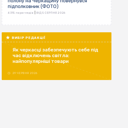
полону на Черкащину повернувся
підполковник (ФОТО)
|
4 315 переглядів
ВІД 5 СЕРПНЯ 2026
ВИБІР РЕДАКЦІЇ
Як черкасці забезпечують себе під
час відключень світла:
найпопулярніші товари
29 ЧЕРВНЯ 2026