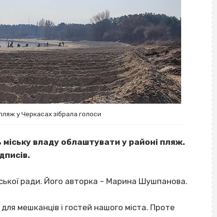
пляж у Черкасах зібрала голоси
 міську владу облаштувати у районі пляж.
дписів.
іської ради. Його авторка – Марина Шушпанова.
ля мешканців і гостей нашого міста. Проте