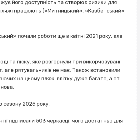
жує його доступність та створює ризики для
і пляжі працюють («Митницький», «Казбетський»
ський» почали роботи ще в квітні 2021 року, але
оді та піску, яке розгорнули при викорчовувані
т, але рятувальників не має. Також встановили
ваючих на цьому пляжі влітку дуже багато, а от
нова.
 сезону 2025 року.
ні її підписали 503 черкасці, чого достатньо для