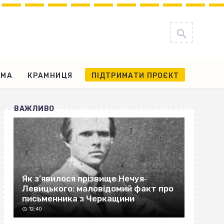
АМА
КРАМНИЦЯ
ПІДТРИМАТИ ПРОЄКТ
ВАЖЛИВО
Як з’явилося прізвище Нечуя‐
Левицького: маловідомий факт про
письменника з Черкащини
12:40