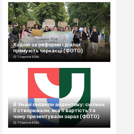
Ходою за реформи і діалог
прямують черкасці (ФОТО)
7 Серпня 2026
В Умані оновили айдентику: скільки
її створювали, яка її вартість та
чому презентували зараз (ФОТО)
7 Серпня 2026