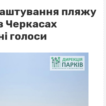
лаштування пляжу
в Черкасах
ні голоси