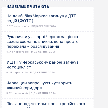
НАЙБІЛЬШЕ ЧИТАЮТЬ
На дамбі біля Черкас загинув у ДТП
водій (ФОТО)
|
8 326 переглядів
ВІД 5 СЕРПНЯ 2026
Рукавички у лікарні Черкас за ціною
Lexus: схема не зникла, вона просто
переїхала – розслідування
|
6 344 переглядів
ВІД 3 СЕРПНЯ 2026
У ДТП у Черкаському районі загинув
мотоцикліст
|
6 161 переглядів
ВІД 3 СЕРПНЯ 2026
Черкащан запрошують утворити
«живий коридор»
|
5 891 переглядів
ВІД 4 СЕРПНЯ 2026
Після понад чотирьох років російського