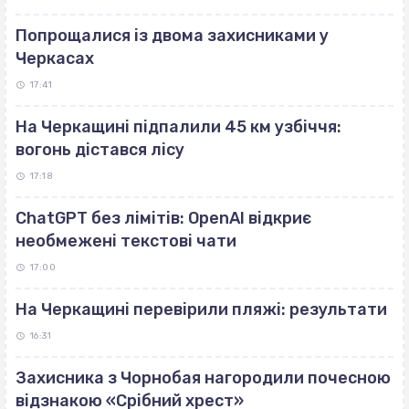
Попрощалися із двома захисниками у
Черкасах
17:41
На Черкащині підпалили 45 км узбіччя:
вогонь дістався лісу
17:18
ChatGPT без лімітів: OpenAI відкриє
необмежені текстові чати
17:00
На Черкащині перевірили пляжі: результати
16:31
Захисника з Чорнобая нагородили почесною
відзнакою «Срібний хрест»