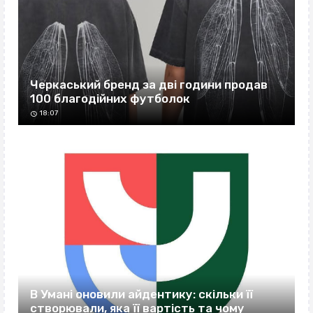
Черкаський бренд за дві години продав
100 благодійних футболок
18:07
В Умані оновили айдентику: скільки її
створювали, яка її вартість та чому