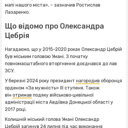
мапі нашого міста», – зазначив Ростислав
Лазаренко.
Що відомо про Олександра
Цебрія
Нагадаємо, що у 2015–2020 роках Олександр Цебрій
був міським головою Умані. З початку
повномасштабного вторгнення доєднався до лав
ЗСУ.
У березні 2024 року президент
нагородив
оборонця
орденом «За мужність» ІІІ ступеня. Також
він
отримав
подяку військово‐цивільної
адміністрації міста Авдіївка Донецької області у
2017 році.
Колишній міський голова Умані Олександр
Цебрій
загинув
24 липня під час виконання