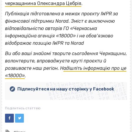
черкащанина Олександра Цебрія
.
Публікація підготовлена в межах проєкту IWPR за
фінансової підтримки Norad. Зміст є виключною
відповідальністю авторів ГО «Черкаська
інформаційна агенція «18000» і не обов’язково
відображає позицію IWPR та Norad
Ви або ваші знайомі творите сьогодення Черкащини,
волонтерите, впроваджуєте круті проєкти й
ВІСІМНАДЦЯТЬ ТРИ НУЛІ
розвиваєте наш регіон. Н
адішліть інформацію про це
ВІСІМНАДЦЯТЬ ТРИ НУЛІ
ВІСІМНАДЦЯТЬ ТРИ НУЛІ
«18000»
.
ВІСІМНАДЦЯТЬ ТРИ НУЛІ
ВІСІМНАДЦЯТЬ ТРИ НУЛІ
ВІСІМНАДЦЯТЬ ТРИ НУЛІ
Підписуйтеся на нашу сторінку у Facebook
ВІСІМНАДЦЯТЬ ТРИ НУЛІ
ВІСІМНАДЦЯТЬ ТРИ НУЛІ
Поділитись статтею
Tagged
Умань