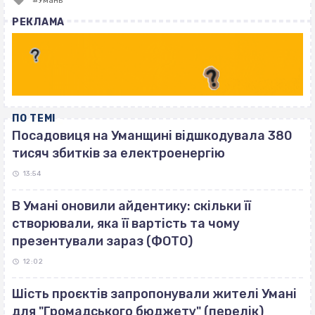
with
РЕКЛАМА
ПО ТЕМІ
Посадовиця на Уманщині відшкодувала 380
тисяч збитків за електроенергію
13:54
В Умані оновили айдентику: скільки її
створювали, яка її вартість та чому
презентували зараз (ФОТО)
12:02
Шість проєктів запропонували жителі Умані
для "Громадського бюджету" (перелік)