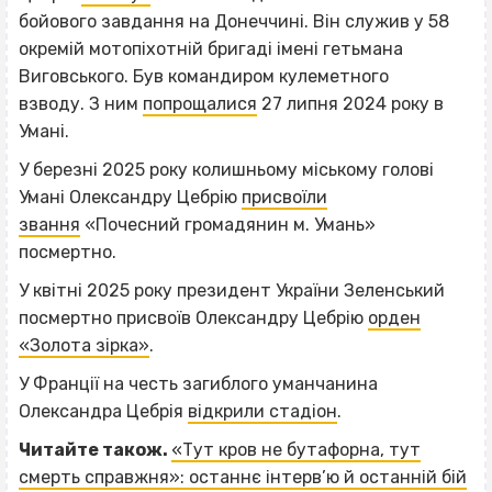
бойового завдання на Донеччині. Він служив у 58
окремій мотопіхотній бригаді імені гетьмана
Виговського. Був командиром кулеметного
взводу. З ним
попрощалися
27 липня 2024 року в
Умані.
У березні 2025 року колишньому міському голові
Умані Олександру Цебрію
присвоїли
звання
«Почесний громадянин м. Умань»
посмертно.
У квітні 2025 року президент України Зеленський
посмертно присвоїв Олександру Цебрію
орден
«Золота зірка»
.
У Франції на честь загиблого уманчанина
Олександра Цебрія
відкрили стадіон
.
Читайте також.
«Тут кров не бутафорна, тут
смерть справжня»: останнє інтерв’ю й останній бій