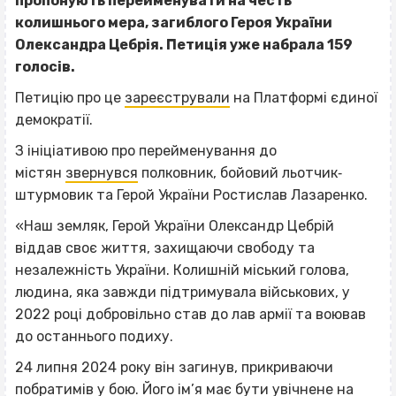
пропонують перейменувати на честь
колишнього мера, загиблого Героя України
Олександра Цебрія. Петиція уже набрала 159
голосів.
Петицію про це
зареєстрували
на Платформі єдиної
демократії.
З ініціативою про перейменування до
містян
звернувся
полковник, бойовий льотчик‐
штурмовик та Герой України Ростислав Лазаренко.
«Наш земляк, Герой України Олександр Цебрій
віддав своє життя, захищаючи свободу та
незалежність України. Колишній міський голова,
людина, яка завжди підтримувала військових, у
2022 році добровільно став до лав армії та воював
до останнього подиху.
24 липня 2024 року він загинув, прикриваючи
побратимів у бою. Його ім’я має бути увічнене на