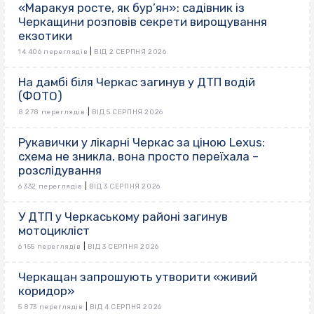
«Маракуя росте, як бур’ян»: садівник із
Черкащини розповів секрети вирощування
екзотики
|
14 406 переглядів
ВІД 2 СЕРПНЯ 2026
На дамбі біля Черкас загинув у ДТП водій
(ФОТО)
|
8 278 переглядів
ВІД 5 СЕРПНЯ 2026
Рукавички у лікарні Черкас за ціною Lexus:
схема не зникла, вона просто переїхала –
розслідування
|
6 332 переглядів
ВІД 3 СЕРПНЯ 2026
У ДТП у Черкаському районі загинув
мотоцикліст
|
6 155 переглядів
ВІД 3 СЕРПНЯ 2026
Черкащан запрошують утворити «живий
коридор»
|
5 873 переглядів
ВІД 4 СЕРПНЯ 2026