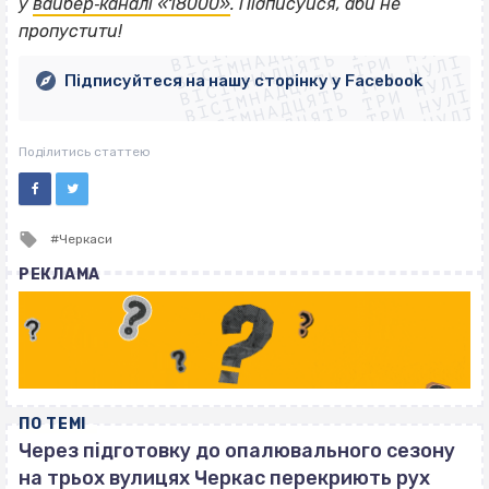
ВІСІМНАДЦЯТЬ ТРИ НУЛІ
у
вайбер‐каналі «18000»
. Підписуйся, аби не
ВІСІМНАДЦЯТЬ ТРИ НУЛІ
ВІСІМНАДЦЯТЬ ТРИ НУЛІ
пропустити!
ВІСІМНАДЦЯТЬ ТРИ НУЛІ
ВІСІМНАДЦЯТЬ ТРИ НУЛІ
ВІСІМНАДЦЯТЬ ТРИ НУЛІ
Підписуйтеся на нашу сторінку у Facebook
ВІСІМНАДЦЯТЬ ТРИ НУЛІ
ВІСІМНАДЦЯТЬ ТРИ НУЛІ
Поділитись статтею
Tagged
Черкаси
with
РЕКЛАМА
ПО ТЕМІ
Через підготовку до опалювального сезону
на трьох вулицях Черкас перекриють рух