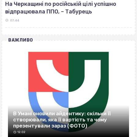
На Черкащині по російській цілі успішно
відпрацювала ППО, – Табурець
07:44
ВАЖЛИВО
В Умані оновили айдентику: скільки її
створювали, яка її вартість та чому
презентували зараз (ФОТО)
12:02