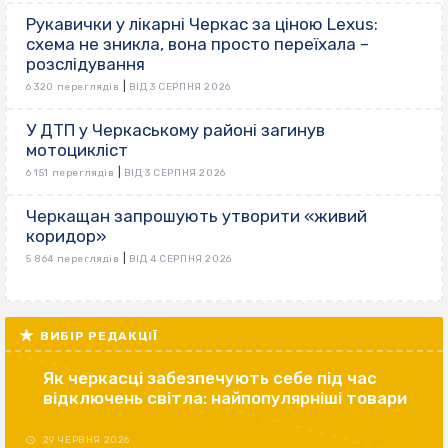
Рукавички у лікарні Черкас за ціною Lexus:
схема не зникла, вона просто переїхала –
розслідування
|
6 320 переглядів
ВІД 3 СЕРПНЯ 2026
У ДТП у Черкаському районі загинув
мотоцикліст
|
6 151 переглядів
ВІД 3 СЕРПНЯ 2026
Черкащан запрошують утворити «живий
коридор»
|
5 864 переглядів
ВІД 4 СЕРПНЯ 2026
ВИБІР РЕДАКЦІЇ
Як черкасці забезпечують себе під час
відключень світла: найпопулярніші товари
29 ЧЕРВНЯ 2026