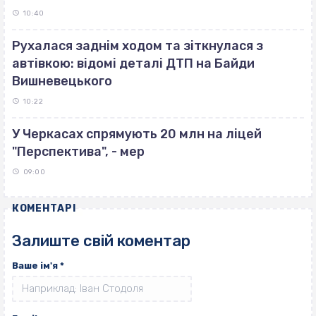
10:40
Рухалася заднім ходом та зіткнулася з
автівкою: відомі деталі ДТП на Байди
Вишневецького
10:22
У Черкасах спрямують 20 млн на ліцей
"Перспектива", - мер
09:00
КОМЕНТАРІ
Залиште свій коментар
Ваше ім'я
*