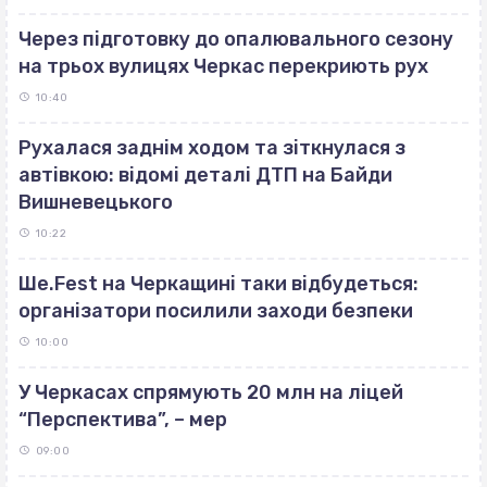
Через підготовку до опалювального сезону
на трьох вулицях Черкас перекриють рух
10:40
Рухалася заднім ходом та зіткнулася з
автівкою: відомі деталі ДТП на Байди
Вишневецького
10:22
Ше.Fest на Черкащині таки відбудеться:
організатори посилили заходи безпеки
10:00
У Черкасах спрямують 20 млн на ліцей
“Перспектива”, – мер
09:00