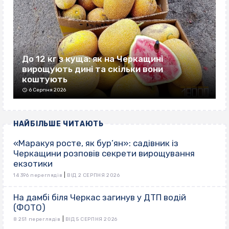
До 12 кг з куща: як на Черкащині
вирощують дині та скільки вони
коштують
6 Серпня 2026
НАЙБІЛЬШЕ ЧИТАЮТЬ
«Маракуя росте, як бур’ян»: садівник із
Черкащини розповів секрети вирощування
екзотики
|
14 396 переглядів
ВІД 2 СЕРПНЯ 2026
На дамбі біля Черкас загинув у ДТП водій
(ФОТО)
|
8 251 переглядів
ВІД 5 СЕРПНЯ 2026