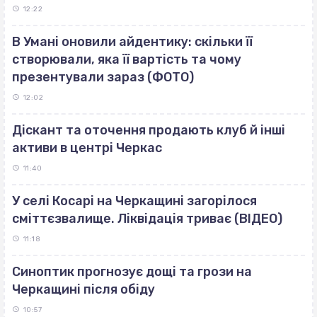
12:22
В Умані оновили айдентику: скільки її
створювали, яка її вартість та чому
презентували зараз (ФОТО)
12:02
Діскант та оточення продають клуб й інші
активи в центрі Черкас
11:40
У селі Косарі на Черкащині загорілося
сміттєзвалище. Ліквідація триває (ВІДЕО)
11:18
Синоптик прогнозує дощі та грози на
Черкащині після обіду
10:57