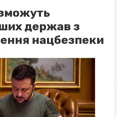
 зможуть
нших держав з
чення нацбезпеки