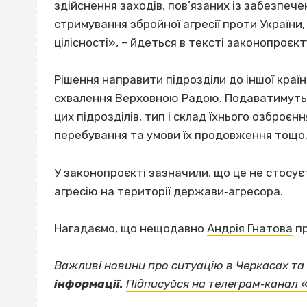
здійснення заходів, пов’язаних із забезпече
стримування збройної агресії проти України,
цілісності», – йдеться в тексті законопроєкт
Рішення направити підрозділи до іншої краї
схвалення Верховною Радою. Подаватимуть 
цих підрозділів, тип і склад їхнього озброєнн
перебування та умови їх продовження тощо
У законопроєкті зазначили, що це не стосує
агресію на території держави‐агресора.
Нагадаємо, що нещодавно
Андрія Гнатова
пр
Важливі новини про ситуацію в Черкасах та 
інформації.
Підписуйся на телеграм‐канал 