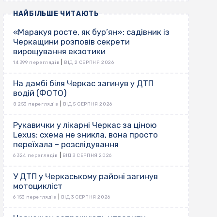
НАЙБІЛЬШЕ ЧИТАЮТЬ
«Маракуя росте, як бур’ян»: садівник із
Черкащини розповів секрети
вирощування екзотики
|
14 399 переглядів
ВІД 2 СЕРПНЯ 2026
На дамбі біля Черкас загинув у ДТП
водій (ФОТО)
|
8 253 переглядів
ВІД 5 СЕРПНЯ 2026
Рукавички у лікарні Черкас за ціною
Lexus: схема не зникла, вона просто
переїхала – розслідування
|
6 324 переглядів
ВІД 3 СЕРПНЯ 2026
У ДТП у Черкаському районі загинув
мотоцикліст
|
6 153 переглядів
ВІД 3 СЕРПНЯ 2026