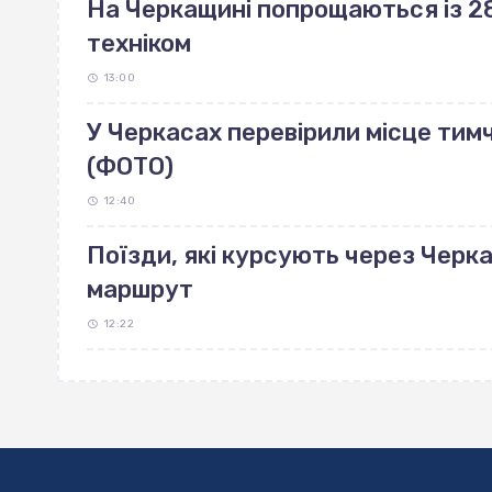
На Черкащині попрощаються із 28
техніком
13:00
У Черкасах перевірили місце тим
(ФОТО)
12:40
Поїзди, які курсують через Черк
маршрут
12:22