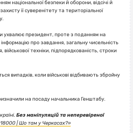
нням національної безпеки й оборони, відсічі й
 захисту її суверенітету та територіальної
у.
ни ухвалює президент, проте з поданням на
інформацію про завдання, загальну чисельність
я, військової техніки, підпорядкованість, строки
.
ться випадків, коли військові відбивають збройну
изначили на посаду начальника Генштабу.
країні.
Без маніпуляцій та неперевіреної
ВІСІМНАДЦЯТЬ ТРИ НУЛІ
«18000 | Шо там у Черкасах?»
ВІСІМНАДЦЯТЬ ТРИ НУЛІ