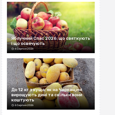
Яблучний Спас 2026: що святкують
і що освячують
6 Серпня 2026
До 12 кг з куща: як на Черкащині
вирощують дині та скільки вони
коштують
6 Серпня 2026