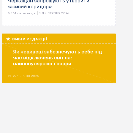
Черкащан запрошують утворити
«живий коридор»
|
5 864 переглядів
ВІД 4 СЕРПНЯ 2026
ВИБІР РЕДАКЦІЇ
Як черкасці забезпечують себе під
час відключень світла:
найпопулярніші товари
29 ЧЕРВНЯ 2026