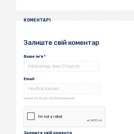
КОМЕНТАРІ
Залиште свій коментар
Ваше ім'я
*
Email
Залиште свій коментр