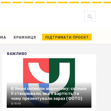
АМА
КРАМНИЦЯ
ПІДТРИМАТИ ПРОЄКТ
ВАЖЛИВО
В Умані оновили айдентику: скільки
її створювали, яка її вартість та
чому презентували зараз (ФОТО)
12:02