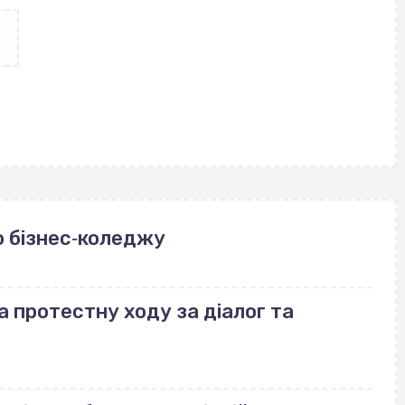
 бізнес‐коледжу
а протестну ходу за діалог та