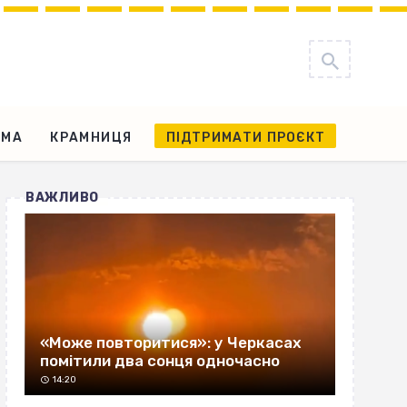
АМА
КРАМНИЦЯ
ПІДТРИМАТИ ПРОЄКТ
ВАЖЛИВО
«Може повторитися»: у Черкасах
помітили два сонця одночасно
14:20