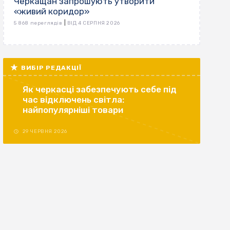
Черкащан запрошують утворити
«живий коридор»
|
5 868 переглядів
ВІД 4 СЕРПНЯ 2026
ВИБІР РЕДАКЦІЇ
Як черкасці забезпечують себе під
час відключень світла:
найпопулярніші товари
29 ЧЕРВНЯ 2026