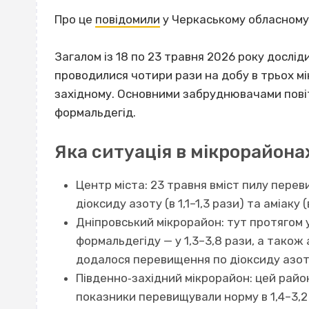
Про це
повідомили
у Черкаському обласному 
Загалом із 18 по 23 травня 2026 року дослі
проводилися чотири рази на добу в трьох мі
західному. Основними забруднювачами повітр
формальдегід.
Яка ситуація в мікрорайона
Центр міста: 23 травня вміст пилу перев
діоксиду азоту (в 1,1–1,3 рази) та аміаку (
Дніпровський мікрорайон: тут протягом 
формальдегіду — у 1,3–3,8 рази, а також а
додалося перевищення по діоксиду азоту 
Південно‐західний мікрорайон: цей район
показники перевищували норму в 1,4–3,2 