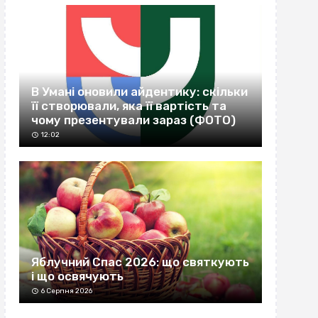
В Умані оновили айдентику: скільки
її створювали, яка її вартість та
чому презентували зараз (ФОТО)
12:02
Яблучний Спас 2026: що святкують
і що освячують
6 Серпня 2026