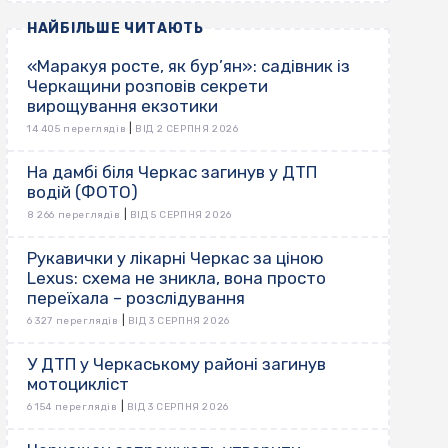
НАЙБІЛЬШЕ ЧИТАЮТЬ
«Маракуя росте, як бур’ян»: садівник із
Черкащини розповів секрети
вирощування екзотики
|
14 405 переглядів
ВІД 2 СЕРПНЯ 2026
На дамбі біля Черкас загинув у ДТП
водій (ФОТО)
|
8 266 переглядів
ВІД 5 СЕРПНЯ 2026
Рукавички у лікарні Черкас за ціною
Lexus: схема не зникла, вона просто
переїхала – розслідування
|
6 327 переглядів
ВІД 3 СЕРПНЯ 2026
У ДТП у Черкаському районі загинув
мотоцикліст
|
6 154 переглядів
ВІД 3 СЕРПНЯ 2026