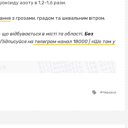
оксиду азоту в 1,2–1,6 рази.
дання
з грозами, градом та шквальним вітром.
— що відбувається в місті та області.
Без
Підписуйся на
телеграм‐канал 18000 | «Шо там у
ВІСІМНАДЦЯТЬ ТРИ НУЛІ
ВІСІМНАДЦЯТЬ ТРИ НУЛІ
ВІСІМНАДЦЯТЬ ТРИ НУЛІ
ВІСІМНАДЦЯТЬ ТРИ НУЛІ
ВІСІМНАДЦЯТЬ ТРИ НУЛІ
ВІСІМНАДЦЯТЬ ТРИ НУЛІ
k
ВІСІМНАДЦЯТЬ ТРИ НУЛІ
ВІСІМНАДЦЯТЬ ТРИ НУЛІ
Tagged
Черкаси
with