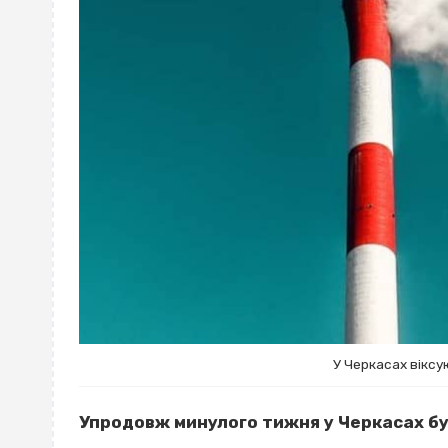
У Черкасах віксу
Упродовж минулого тижня у Черкасах бу