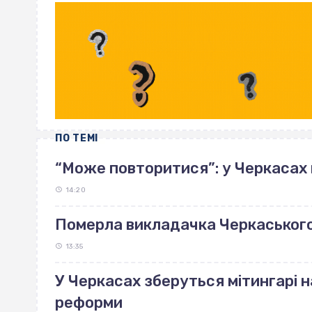
ПО ТЕМІ
“Може повторитися”: у Черкасах
14:20
Померла викладачка Черкаськог
13:35
У Черкасах зберуться мітингарі н
реформи