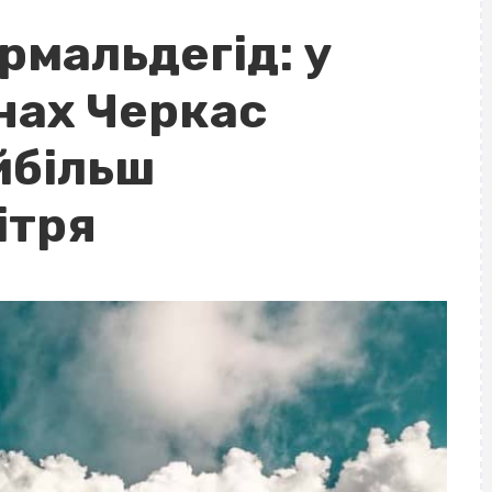
ормальдегід: у
нах Черкас
йбільш
ітря