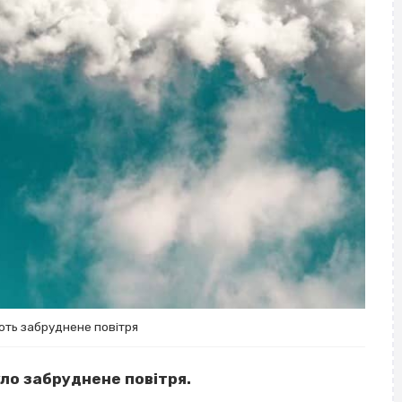
ють забруднене повітря
ло забруднене повітря.