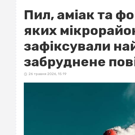
Пил, аміак та ф
яких мікрорайо
зафіксували на
забруднене пов
26 травня 2026, 15:19