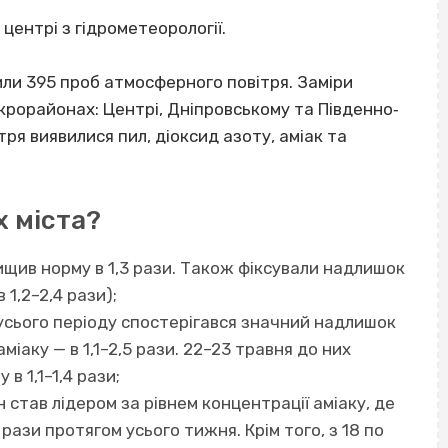
центрі з гідрометеорології.
дили 395 проб атмосферного повітря. Заміри
крорайонах: Центрі, Дніпровському та Південно‐
я виявилися пил, діоксид азоту, аміак та
х міста?
ищив норму в 1,3 рази. Також фіксували надлишок
в 1,2–2,4 рази);
усього періоду спостерігався значний надлишок
міаку — в 1,1–2,5 рази. 22–23 травня до них
в 1,1–1,4 рази;
 став лідером за рівнем концентрації аміаку, де
рази протягом усього тижня. Крім того, з 18 по