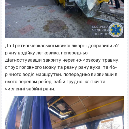
До Третьої черкаської міської лікарні доправили 52‐
річну водійку легковика, попередньо
діагностувавши закриту черепно‐мозкову травму,
струс головного мозку та рвану рану вуха, та 46‐
річного водія маршрутки, попередньо виявивши в
нього перелом ребер, забій грудної клітки та
численні забійні рани.