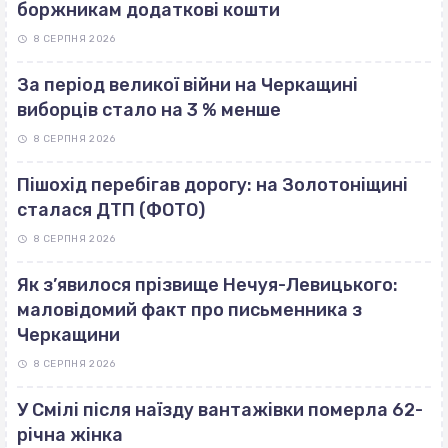
боржникам додаткові кошти
8 СЕРПНЯ 2026
За період великої війни на Черкащині
виборців стало на 3 % менше
8 СЕРПНЯ 2026
Пішохід перебігав дорогу: на Золотоніщині
сталася ДТП (ФОТО)
8 СЕРПНЯ 2026
Як з’явилося прізвище Нечуя-Левицького:
маловідомий факт про письменника з
Черкащини
8 СЕРПНЯ 2026
У Смілі після наїзду вантажівки померла 62-
річна жінка