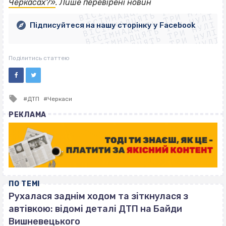
ВІСІМНАДЦЯТЬ ТРИ НУЛІ
ВІСІМНАДЦЯТЬ ТРИ НУЛІ
ВІСІМНАДЦЯТЬ ТРИ НУЛІ
Черкасах?»
. Лише перевірені новин
ВІСІМНАДЦЯТЬ ТРИ НУЛІ
ВІСІМНАДЦЯТЬ ТРИ НУЛІ
ВІСІМНАДЦЯТЬ ТРИ НУЛІ
Підписуйтеся на нашу сторінку у Facebook
ВІСІМНАДЦЯТЬ ТРИ НУЛІ
ВІСІМНАДЦЯТЬ ТРИ НУЛІ
Поділитись статтею
Tagged
ДТП
Черкаси
with
РЕКЛАМА
ПО ТЕМІ
Рухалася заднім ходом та зіткнулася з
автівкою: відомі деталі ДТП на Байди
Вишневецького