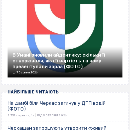
В Умані оновили айдентику: скільки її
створювали, яка її вартість та чому
презентували зараз (ФОТО)
7 Серпня 2026
НАЙБІЛЬШЕ ЧИТАЮТЬ
На дамбі біля Черкас загинув у ДТП водій
(ФОТО)
|
8 337 переглядів
ВІД 5 СЕРПНЯ 2026
Черкащан запрошують утворити «живий