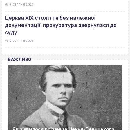
8 СЕРПНЯ 2026
Церква ХІХ століття без належної
документації: прокуратура звернулася до
суду
8 СЕРПНЯ 2026
ВАЖЛИВО
Як з’явилося прізвище Нечуя‐Левицького: