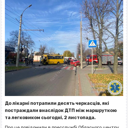
До лікарні потрапили десять черкасців, які
постраждали внаслідок ДТП між маршруткою
та легковиком сьогодні, 2 листопада.
Про це
повідомили
в пресслужбі Обласного центру