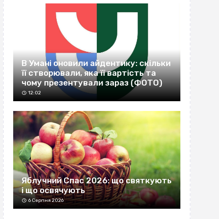
В Умані оновили айдентику: скільки
її створювали, яка її вартість та
чому презентували зараз (ФОТО)
12:02
Яблучний Спас 2026: що святкують
і що освячують
6 Серпня 2026