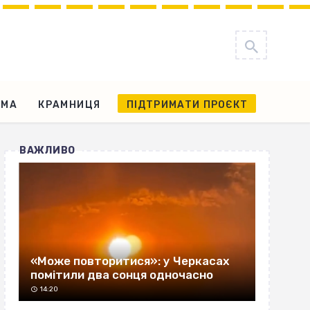
АМА
КРАМНИЦЯ
ПІДТРИМАТИ ПРОЄКТ
ВАЖЛИВО
«Може повторитися»: у Черкасах
помітили два сонця одночасно
14:20