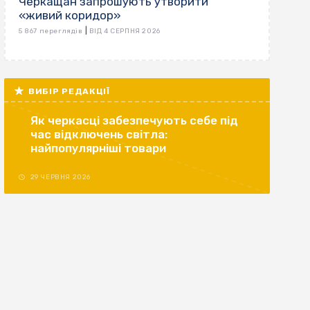
Черкащан запрошують утворити
«живий коридор»
|
5 867 переглядів
ВІД 4 СЕРПНЯ 2026
ВИБІР РЕДАКЦІЇ
Як черкасці забезпечують себе під
час відключень світла:
найпопулярніші товари
29 ЧЕРВНЯ 2026