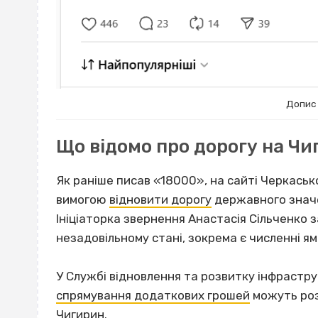
Допис
Що відомо про дорогу на Чи
Як раніше писав «18000», на сайті Черкаськ
вимогою
відновити дорогу
державного значен
Ініціаторка звернення Анастасія Сільченко 
незадовільному стані, зокрема є численні я
У Службі відновлення та розвитку інфрастру
спрямування додаткових грошей
можуть роз
Чигирин.