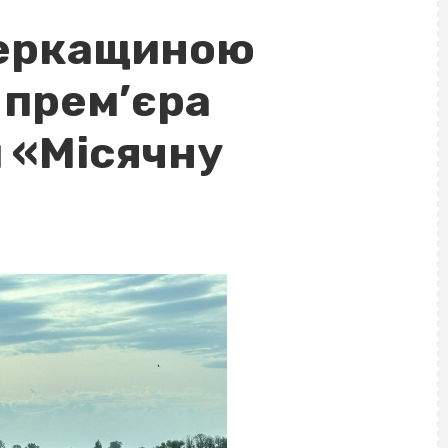
Черкащиною
 прем’єра
 «Місячну