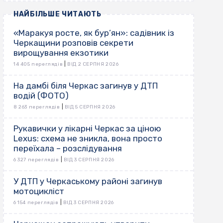
НАЙБІЛЬШЕ ЧИТАЮТЬ
«Маракуя росте, як бур’ян»: садівник із
Черкащини розповів секрети
вирощування екзотики
|
14 405 переглядів
ВІД 2 СЕРПНЯ 2026
На дамбі біля Черкас загинув у ДТП
водій (ФОТО)
|
8 263 переглядів
ВІД 5 СЕРПНЯ 2026
Рукавички у лікарні Черкас за ціною
Lexus: схема не зникла, вона просто
переїхала – розслідування
|
6 327 переглядів
ВІД 3 СЕРПНЯ 2026
У ДТП у Черкаському районі загинув
мотоцикліст
|
6 154 переглядів
ВІД 3 СЕРПНЯ 2026