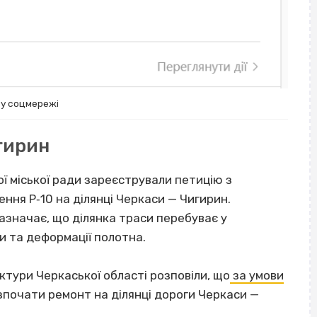
 у соцмережі
гирин
ої міської ради зареєстрували петицію з
ня Р‐10 на ділянці Черкаси — Чигирин.
зазначає, що ділянка траси перебуває у
ми та деформації полотна.
ктури Черкаської області розповіли, що
за умови
почати ремонт на ділянці дороги Черкаси —