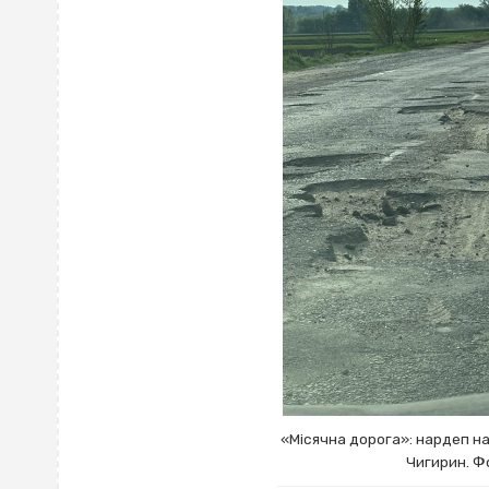
«Місячна дорога»: нардеп н
Чигирин. Ф