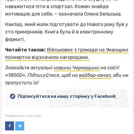
наважитися піти в спортзал. Кожен знайде
мотивацію для себе, – зазначала Олена Бельська.
Наклад, який мали підготувати до Нового року був у
сто примірників. Книга була й в електронному
форматі.
Читайте також:
Військових з громади на Уманщині
посмертно відзначили нагородами.
Знаходьте актуальні
новини Черкащини
на сайті
ВІСІМНАДЦЯТЬ ТРИ НУЛІ
«18000». Підписуйтеся, щоб на
вайбер‐канал
, аби не
ВІСІМНАДЦЯТЬ ТРИ НУЛІ
ВІСІМНАДЦЯТЬ ТРИ НУЛІ
пропустити їх!
ВІСІМНАДЦЯТЬ ТРИ НУЛІ
ВІСІМНАДЦЯТЬ ТРИ НУЛІ
ВІСІМНАДЦЯТЬ ТРИ НУЛІ
Підписуйтеся на нашу сторінку у Facebook
ВІСІМНАДЦЯТЬ ТРИ НУЛІ
ВІСІМНАДЦЯТЬ ТРИ НУЛІ
Поділитись статтею