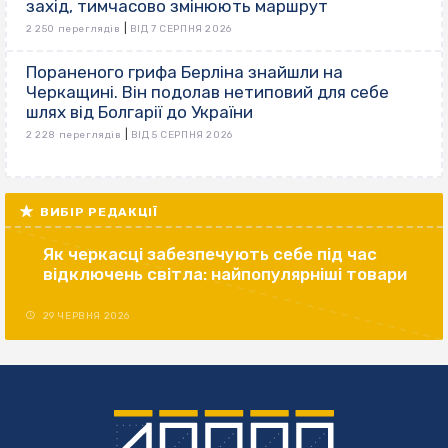
захід, тимчасово змінюють маршрут
|
2 250 переглядів
ВІД 7 СЕРПНЯ 2026
Пораненого грифа Берліна знайшли на
Черкащині. Він подолав нетиповий для себе
шлях від Болгарії до України
|
2 228 переглядів
ВІД 5 СЕРПНЯ 2026
ВИБІР РЕДАКЦІЇ
Як черкасці забезпечують себе під час
відключень світла: найпопулярніші товари
29 ЧЕРВНЯ 2026