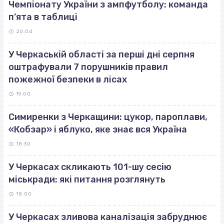
Чемпіонату України з ампфутболу: команда
п’ята в таблиці
20:04
У Черкаській області за перші дні серпня
оштрафували 7 порушників правил
пожежної безпеки в лісах
19:00
Симиренки з Черкащини: цукор, пароплави,
«Кобзар» і яблуко, яке знає вся Україна
18:30
У Черкасах скликають 101-шу сесію
міськради: які питання розглянуть
18:00
У Черкасах зливова каналізація забруднює