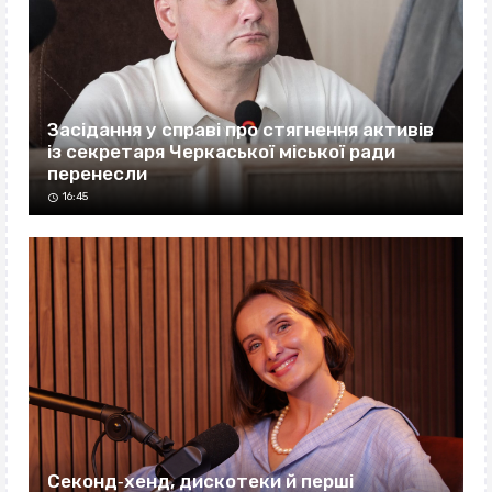
Засідання у справі про стягнення активів
із секретаря Черкаської міської ради
перенесли
16:45
Секонд‐хенд, дискотеки й перші