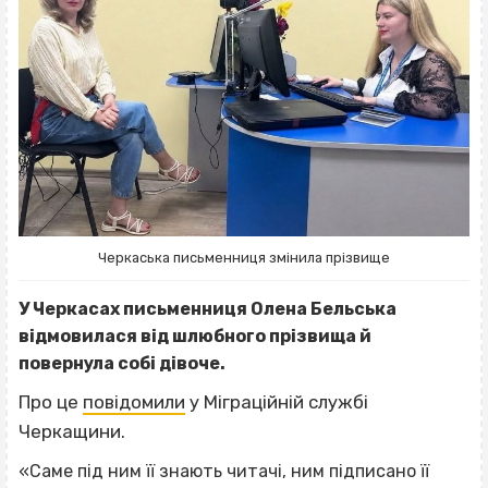
Черкаська письменниця змінила прізвище
У Черкасах письменниця Олена Бельська
відмовилася від шлюбного прізвища й
повернула собі дівоче.
Про це
повідомили
у Міграційній службі
Черкащини.
«Саме під ним її знають читачі, ним підписано її