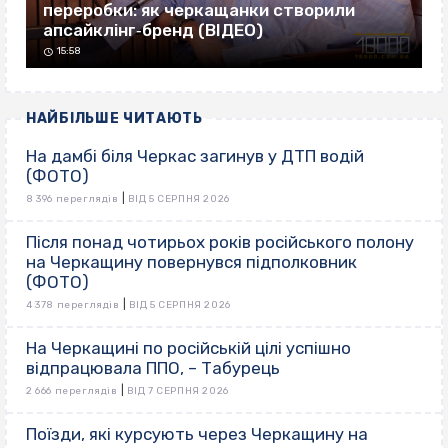
переробки: як черкащанки створили
апсайклінг‐бренд (ВІДЕО)
15:58
НАЙБІЛЬШЕ ЧИТАЮТЬ
На дамбі біля Черкас загинув у ДТП водій
(ФОТО)
|
8 396 переглядів
ВІД 5 СЕРПНЯ 2026
Після понад чотирьох років російського полону
на Черкащину повернувся підполковник
(ФОТО)
|
4 378 переглядів
ВІД 5 СЕРПНЯ 2026
На Черкащині по російській цілі успішно
відпрацювала ППО, – Табурець
|
2 666 переглядів
ВІД 7 СЕРПНЯ 2026
Поїзди, які курсують через Черкащину на