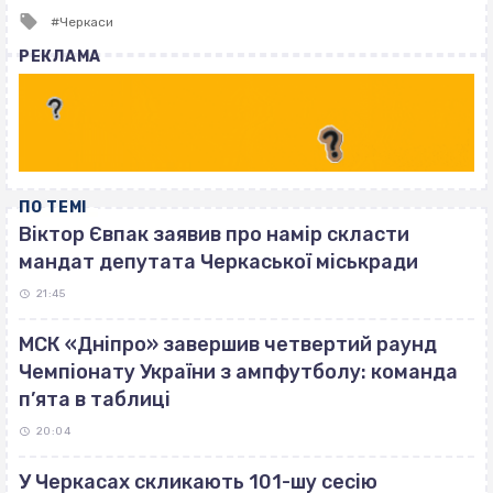
Tagged
Черкаси
with
РЕКЛАМА
ПО ТЕМІ
Віктор Євпак заявив про намір скласти
мандат депутата Черкаської міськради
21:45
МСК «Дніпро» завершив четвертий раунд
Чемпіонату України з ампфутболу: команда
п’ята в таблиці
20:04
У Черкасах скликають 101-шу сесію