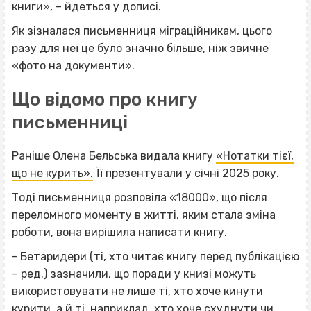
книги», – йдеться у дописі.
Як зізналася письменниця міграційникам, цього
разу для неї це було значно більше, ніж звичне
«фото на документи».
Що відомо про книгу
письменниці
Раніше Олена Бельська видала книгу
«Нотатки тієї,
що не курить».
Її презентували у січні 2025 року.
Тоді письменниця розповіла «18000», що після
переломного моменту в житті, яким стала зміна
роботи, вона вирішила написати книгу.
- Бетаридери (ті, хто читає книгу перед публікацією
– ред.) зазначили, що поради у книзі можуть
використовувати не лише ті, хто хоче кинути
курити, а й ті, наприклад, хто хоче схуднути чи