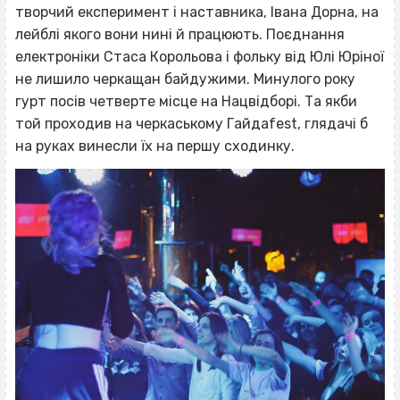
творчий експеримент і наставника, Івана Дорна, на
лейблі якого вони нині й працюють. Поєднання
електроніки Стаса Корольова і фольку від Юлі Юріної
не лишило черкащан байдужими. Минулого року
гурт посів четверте місце на Нацвідборі. Та якби
той проходив на черкаському Гайдаfest, глядачі б
на руках винесли їх на першу сходинку.