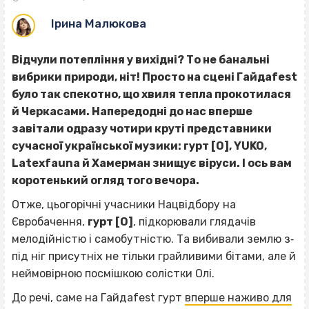
Ірина Малюкова
Відчули потепління у вихідні? То не банальні
вибрики природи, ніт! Просто на сцені Гайдаfest
було так спекотно, що хвиля тепла прокотилася
й Черкасами. Напередодні до нас вперше
завітали одразу чотири круті представники
сучасної української музики: гурт [О], YUKO,
Latexfauna й Хамерман знищує віруси. І ось вам
коротенький огляд того вечора.
Отже, цьогорічні учасники Нацвідбору на
Євробачення,
гурт [О]
, підкорювали глядачів
мелодійністю і самобутністю. Та вибивали землю з‐
під ніг присутніх не тільки грайливими бітами, але й
неймовірною посмішкою солістки Олі.
До речі, саме на Гайдаfest гурт
вперше наживо для