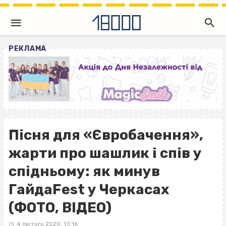
РЕКЛАМА
Пісня для «Євробачення»,
жарти про шашлик і спів у
спідньому: як минув
ГайдаFest у Черкасах
(ФОТО, ВІДЕО)
4 лютого 2020, 13:16