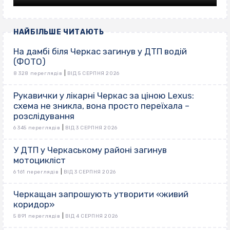
НАЙБІЛЬШЕ ЧИТАЮТЬ
На дамбі біля Черкас загинув у ДТП водій
(ФОТО)
|
8 328 переглядів
ВІД 5 СЕРПНЯ 2026
Рукавички у лікарні Черкас за ціною Lexus:
схема не зникла, вона просто переїхала –
розслідування
|
6 345 переглядів
ВІД 3 СЕРПНЯ 2026
У ДТП у Черкаському районі загинув
мотоцикліст
|
6 161 переглядів
ВІД 3 СЕРПНЯ 2026
Черкащан запрошують утворити «живий
коридор»
|
5 891 переглядів
ВІД 4 СЕРПНЯ 2026