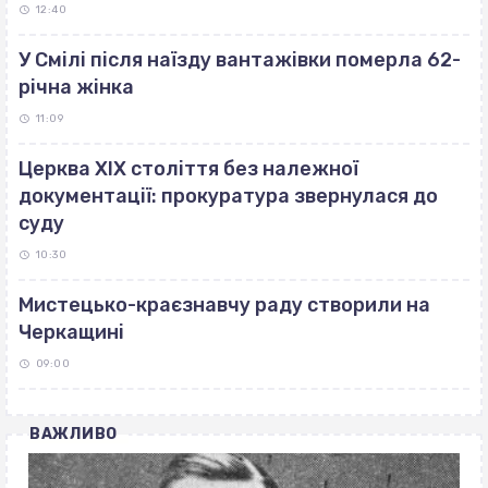
12:40
У Смілі після наїзду вантажівки померла 62-
річна жінка
11:09
Церква ХІХ століття без належної
документації: прокуратура звернулася до
суду
10:30
Мистецько-краєзнавчу раду створили на
Черкащині
09:00
ВАЖЛИВО