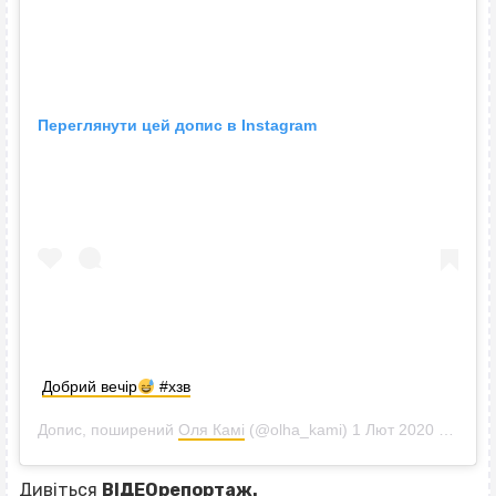
Переглянути цей допис в Instagram
Добрий вечір
#хзв
Допис, поширений
Оля Камі
(@olha_kami)
1 Лют 2020 р. о 1:25 PST
Дивіться
ВІДЕОрепортаж.