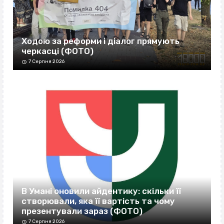
Ходою за реформи і діалог прямують
черкасці (ФОТО)
7 Серпня 2026
В Умані оновили айдентику: скільки її
створювали, яка її вартість та чому
презентували зараз (ФОТО)
7 Серпня 2026