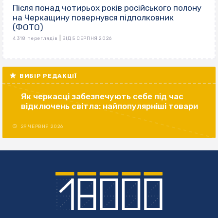
Після понад чотирьох років російського полону
на Черкащину повернувся підполковник
(ФОТО)
|
4 318 переглядів
ВІД 5 СЕРПНЯ 2026
ВИБІР РЕДАКЦІЇ
Як черкасці забезпечують себе під час
відключень світла: найпопулярніші товари
29 ЧЕРВНЯ 2026