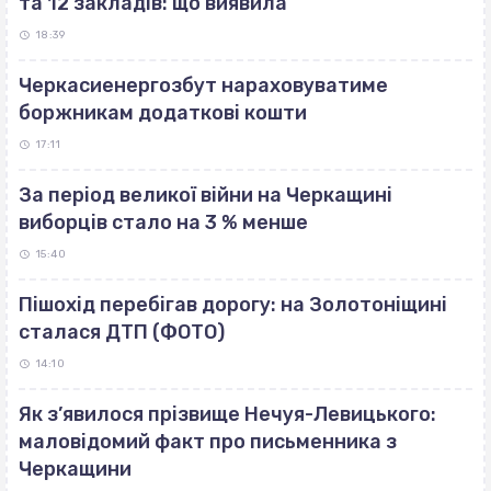
та 12 закладів: що виявила
18:39
Черкасиенергозбут нараховуватиме
боржникам додаткові кошти
17:11
За період великої війни на Черкащині
виборців стало на 3 % менше
15:40
Пішохід перебігав дорогу: на Золотоніщині
сталася ДТП (ФОТО)
14:10
Як з’явилося прізвище Нечуя-Левицького:
маловідомий факт про письменника з
Черкащини