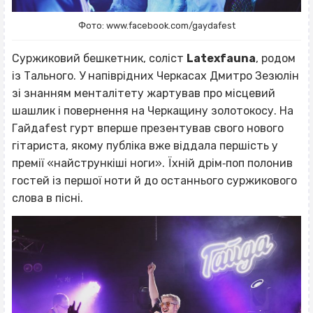
Фото: www.facebook.com/gaydafest
Суржиковий бешкетник, соліст
Latexfauna
, родом
із Тального. У напіврідних Черкасах Дмитро Зезюлін
зі знанням менталітету жартував про місцевий
шашлик і повернення на Черкащину золотокосу. На
Гайдаfest гурт вперше презентував свого нового
гітариста, якому публіка вже віддала першість у
премії «найстрункіші ноги». Їхній дрім‐поп полонив
гостей із першої ноти й до останнього суржикового
слова в пісні.