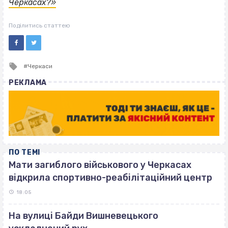
Черкасах?»
Поділитись статтею
Tagged
Черкаси
with
РЕКЛАМА
ПО ТЕМІ
Мати загиблого військового у Черкасах
відкрила спортивно-реабілітаційний центр
18:05
На вулиці Байди Вишневецького