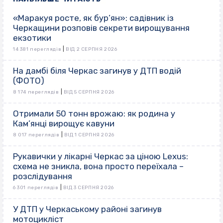
«Маракуя росте, як бур’ян»: садівник із
Черкащини розповів секрети вирощування
екзотики
|
14 381 переглядів
ВІД 2 СЕРПНЯ 2026
На дамбі біля Черкас загинув у ДТП водій
(ФОТО)
|
8 174 переглядів
ВІД 5 СЕРПНЯ 2026
Отримали 50 тонн врожаю: як родина у
Кам’янці вирощує кавуни
|
8 017 переглядів
ВІД 1 СЕРПНЯ 2026
Рукавички у лікарні Черкас за ціною Lexus:
схема не зникла, вона просто переїхала –
розслідування
|
6 301 переглядів
ВІД 3 СЕРПНЯ 2026
У ДТП у Черкаському районі загинув
мотоцикліст