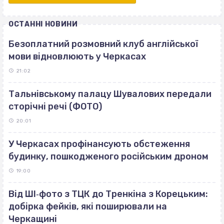
ОСТАННІ НОВИНИ
Безоплатний розмовний клуб англійської
мови відновлюють у Черкасах
21:02
Тальнівському палацу Шувалових передали
сторічні речі (ФОТО)
20:01
У Черкасах профінансують обстеження
будинку, пошкодженого російським дроном
19:00
Від ШІ‐фото з ТЦК до Тренкіна з Корецьким:
добірка фейків, які поширювали на
Черкащині