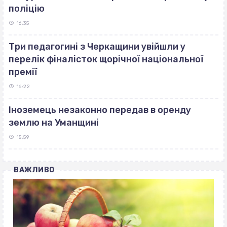
поліцію
16:35
Три педагогині з Черкащини увійшли у
перелік фіналісток щорічної національної
премії
16:22
Іноземець незаконно передав в оренду
землю на Уманщині
15:59
ВАЖЛИВО