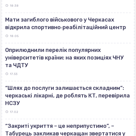
18:38
Мати загиблого військового у Черкасах
відкрила спортивно‐реабілітаційний центр
18:05
Оприлюднили перелік популярних
університетів країни: на яких позиціях ЧНУ
та ЧДТУ
17:33
“Шлях до послуги залишається складним”:
черкаські лікарні, де роблять КТ, перевірила
НСЗУ
17:02
“Закриті укриття – це неприпустимо”, –
Табурець закликав черкащан звертатися у