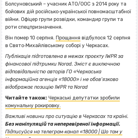
Болсуновський – учасник АТО/ООС з 2014 року та
бойових дій російсько‐української повномасштабної
війни. Офіцер групи розвідки, командир групи та
роти спецпризначення.
Він помер 10 серпня.
Прощання
відбулося 12 серпня
в Свято‐Михайлівському соборі у Черкасах.
Публікація підготовлена в межах проєкту IWPR за
фінансової підтримки Norad. Зміст є виключною
відповідальністю авторів ГО «Черкаська
інформаційна агенція «18000» і не обов’язково
відображає позицію IWPR та Norad
Читайте також:
Черкаські депутатки зробили
комунальну рокировку.
Важливі новини про ситуацію в Черкасах та країні.
Без маніпуляцій та неперевіреної інформації.
Підписуйся на телеграм‐канал «18000 | Шо там у