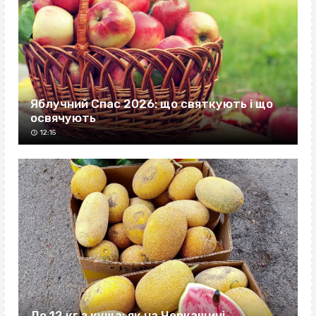
Яблучний Спас 2026: що святкують і що
освячують
12:15
До 12 кг з куща: як на Черкащині