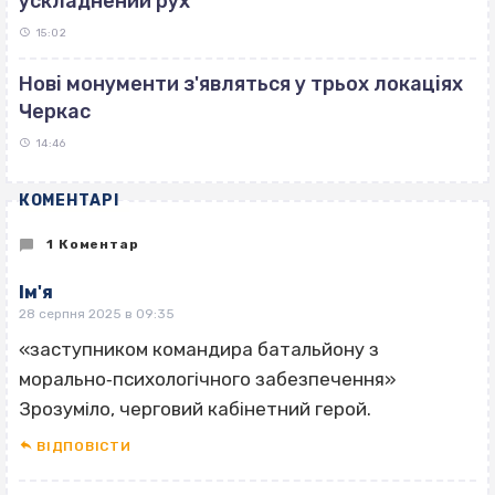
ускладнений рух
15:02
Нові монументи з'являться у трьох локаціях
Черкас
14:46
КОМЕНТАРІ
1 Коментар
Ім'я
28 серпня 2025 в 09:35
«заступником командира батальйону з
морально‐психологічного забезпечення»
Зрозуміло, черговий кабінетний герой.
ВІДПОВІCТИ