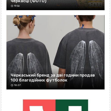
черкасці (ФОТО)
19:56
Черкаський бренд за дві години продав
100 благодійних футболок
18:07