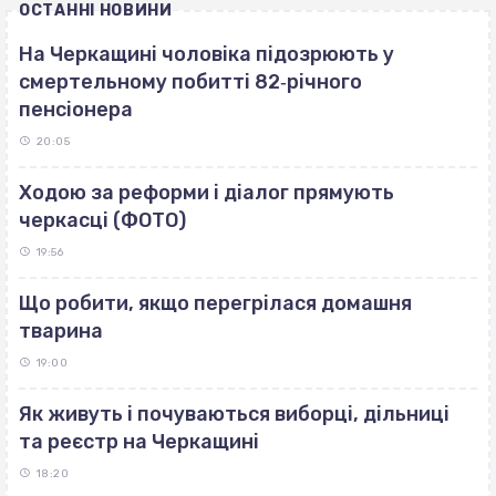
ОСТАННІ НОВИНИ
На Черкащині чоловіка підозрюють у
смертельному побитті 82‐річного
пенсіонера
20:05
Ходою за реформи і діалог прямують
черкасці (ФОТО)
19:56
Що робити, якщо перегрілася домашня
тварина
19:00
Як живуть і почуваються виборці, дільниці
та реєстр на Черкащині
18:20