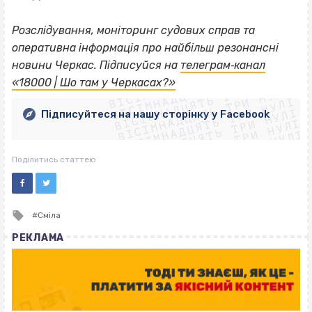
Розслідування, моніторинг судових справ та
оперативна інформація про найбільш резонансні
ВІСІМНАДЦЯТЬ ТРИ НУЛІ
новини Черкас. Підписуйся на
телеграм‐канал
ВІСІМНАДЦЯТЬ ТРИ НУЛІ
ВІСІМНАДЦЯТЬ ТРИ НУЛІ
«18000 | Шо там у Черкасах?»
ВІСІМНАДЦЯТЬ ТРИ НУЛІ
ВІСІМНАДЦЯТЬ ТРИ НУЛІ
ВІСІМНАДЦЯТЬ ТРИ НУЛІ
Підписуйтеся на нашу сторінку у Facebook
ВІСІМНАДЦЯТЬ ТРИ НУЛІ
ВІСІМНАДЦЯТЬ ТРИ НУЛІ
Поділитись статтею
Tagged
Сміла
with
РЕКЛАМА