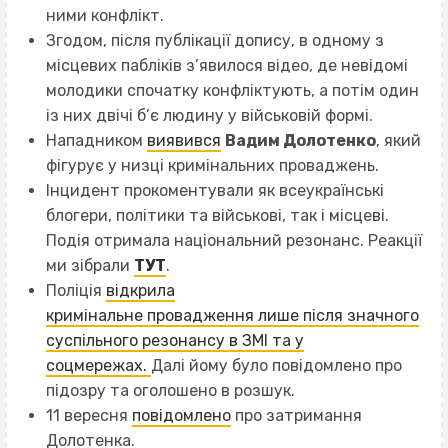
ними конфлікт.
Згодом, після публікації допису, в одному з
місцевих пабліків з’явилося відео, де невідомі
молодики спочатку конфліктують, а потім один
із них двічі б’є людину у військовій формі.
Нападником
виявився
Вадим Долотенко
, який
фігурує у низці кримінальних проваджень.
Інцидент прокоментували як всеукраїнські
блогери, політики та військові, так і місцеві.
Подія отримала національний резонанс. Реакції
ми зібрали
ТУТ
.
Поліція
відкрила
кримінальне
провадження
лише після значного
суспільного резонансу в ЗМІ та у
соцмережах.
Далі йому було повідомлено про
підозру та оголошено в розшук.
11 вересня
повідомлено
про затримання
Долотенка.