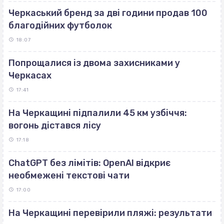
Черкаський бренд за дві години продав 100
благодійних футболок
18:07
Попрощалися із двома захисниками у
Черкасах
17:41
На Черкащині підпалили 45 км узбіччя:
вогонь дістався лісу
17:18
ChatGPT без лімітів: OpenAI відкриє
необмежені текстові чати
17:00
На Черкащині перевірили пляжі: результати