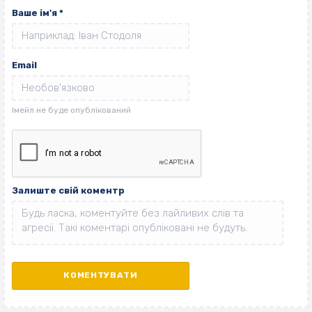
Ваше ім'я
*
Email
Залиште свій коментр