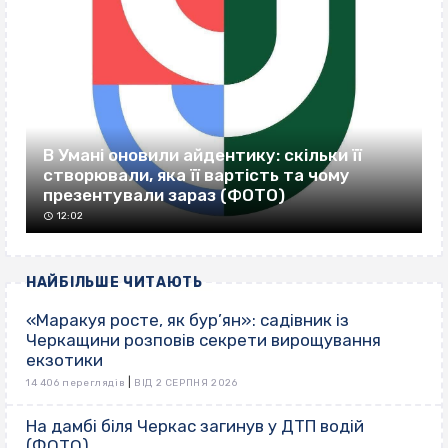
В Умані оновили айдентику: скільки її
створювали, яка її вартість та чому
презентували зараз (ФОТО)
12:02
НАЙБІЛЬШЕ ЧИТАЮТЬ
«Маракуя росте, як бур’ян»: садівник із
Черкащини розповів секрети вирощування
екзотики
|
14 406 переглядів
ВІД 2 СЕРПНЯ 2026
На дамбі біля Черкас загинув у ДТП водій
(ФОТО)