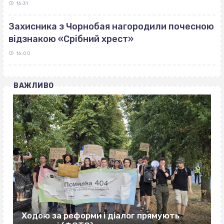
16:31
Захисника з Чорнобая нагородили почесною
відзнакою «Срібний хрест»
16:00
ВАЖЛИВО
Ходою за реформи і діалог прямують