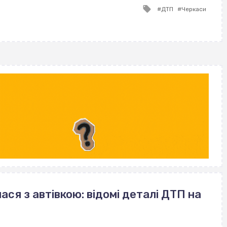
Tagged
ДТП
Черкаси
with
ася з автівкою: відомі деталі ДТП на