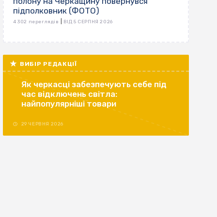
полону на Черкащину повернувся
підполковник (ФОТО)
|
4 302 переглядів
ВІД 5 СЕРПНЯ 2026
ВИБІР РЕДАКЦІЇ
Як черкасці забезпечують себе під
час відключень світла:
найпопулярніші товари
29 ЧЕРВНЯ 2026