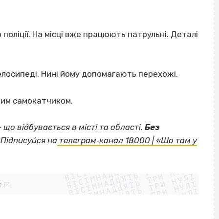
поліції. На місці вже працюють патрульні. Деталі
елосипеді. Нині йому допомагають перехожі.
ним самокатчиком.
— що відбувається в місті та області.
Без
Підписуйся на
телеграм‐канал 18000 | «Шо там у
ВІСІМНАДЦЯТЬ ТРИ НУЛІ
ВІСІМНАДЦЯТЬ ТРИ НУЛІ
ВІСІМНАДЦЯТЬ ТРИ НУЛІ
ВІСІМНАДЦЯТЬ ТРИ НУЛІ
ВІСІМНАДЦЯТЬ ТРИ НУЛІ
ВІСІМНАДЦЯТЬ ТРИ НУЛІ
k
ВІСІМНАДЦЯТЬ ТРИ НУЛІ
ВІСІМНАДЦЯТЬ ТРИ НУЛІ