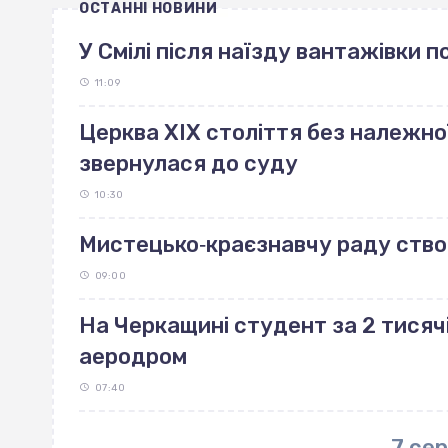
ОСТАННІ НОВИНИ
У Смілі після наїзду вантажівки 
11:09
Церква ХІХ століття без належно
звернулася до суду
10:30
Мистецько‐краєзнавчу раду ство
09:00
На Черкащині студент за 2 тисяч
аеродром
07:40
7 се