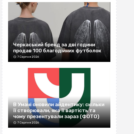
Черкаський бренд за дві години
продав 100 благодійних футболок
7 Серпня 2026
В Умані оновили айдентику: скільки
її створювали, яка її вартість та
чому презентували зараз (ФОТО)
7 Серпня 2026