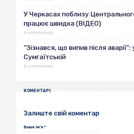
У Черкасах поблизу Центрального 
працює швидка (ВІДЕО)
4 СЕРПНЯ 2026
"Зізнався, що випив після аварії"
Сумгаїтській
4 СЕРПНЯ 2026
КОМЕНТАРІ
Залиште свій коментар
Ваше ім'я
*