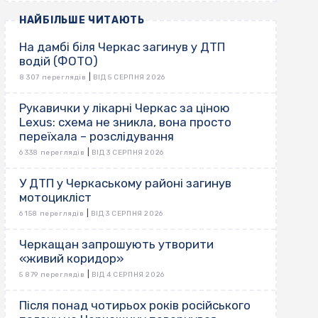
НАЙБІЛЬШЕ ЧИТАЮТЬ
На дамбі біля Черкас загинув у ДТП
водій (ФОТО)
|
8 307 переглядів
ВІД 5 СЕРПНЯ 2026
Рукавички у лікарні Черкас за ціною
Lexus: схема не зникла, вона просто
переїхала – розслідування
|
6 338 переглядів
ВІД 3 СЕРПНЯ 2026
У ДТП у Черкаському районі загинув
мотоцикліст
|
6 158 переглядів
ВІД 3 СЕРПНЯ 2026
Черкащан запрошують утворити
«живий коридор»
|
5 879 переглядів
ВІД 4 СЕРПНЯ 2026
Після понад чотирьох років російського