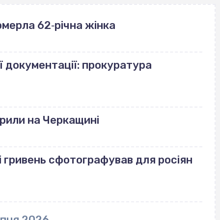
померла 62‐річна жінка
ї документації: прокуратура
рили на Черкащині
і гривень сфотографував для росіян
рпня 2026