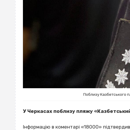
Поблизу Казбетського п
У Черкасах поблизу пляжу «Казбетськи
Інформацію в коментарі «18000» підтвердив 