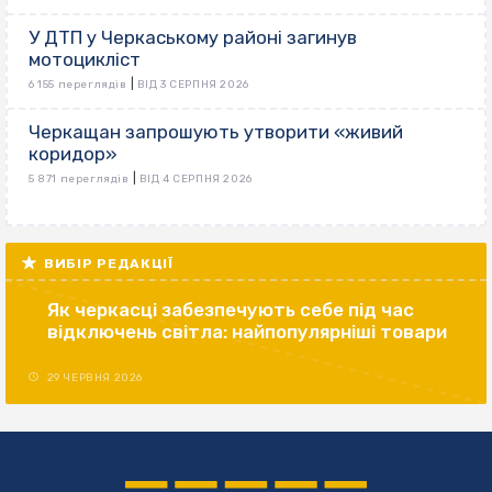
У ДТП у Черкаському районі загинув
мотоцикліст
|
6 155 переглядів
ВІД 3 СЕРПНЯ 2026
Черкащан запрошують утворити «живий
коридор»
|
5 871 переглядів
ВІД 4 СЕРПНЯ 2026
ВИБІР РЕДАКЦІЇ
Як черкасці забезпечують себе під час
відключень світла: найпопулярніші товари
29 ЧЕРВНЯ 2026