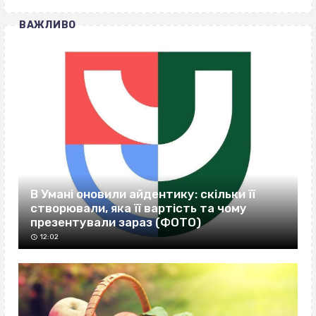
ВАЖЛИВО
В Умані оновили айдентику: скільки її
створювали, яка її вартість та чому
презентували зараз (ФОТО)
12:02