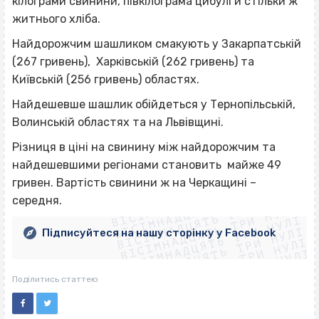
кілограми свинини, півкілограма цибулі й стільки ж
житнього хліба.
Найдорожчим шашликом смакують у Закарпатській
(267 гривень), Харківській (262 гривень) та
Київській (256 гривень) областях.
Найдешевше шашлик обійдеться у Тернопільській,
Волинській областях та на Львівщині.
Різниця в ціні на свинину між найдорожчим та
найдешевшими регіонами становить майже 49
ВІСІМНАДЦЯТЬ ТРИ НУЛІ
гривен. Вартість свинини ж на Черкащині –
ВІСІМНАДЦЯТЬ ТРИ НУЛІ
ВІСІМНАДЦЯТЬ ТРИ НУЛІ
середня.
ВІСІМНАДЦЯТЬ ТРИ НУЛІ
ВІСІМНАДЦЯТЬ ТРИ НУЛІ
ВІСІМНАДЦЯТЬ ТРИ НУЛІ
Підписуйтеся на нашу сторінку у Facebook
ВІСІМНАДЦЯТЬ ТРИ НУЛІ
ВІСІМНАДЦЯТЬ ТРИ НУЛІ
Поділитись статтею