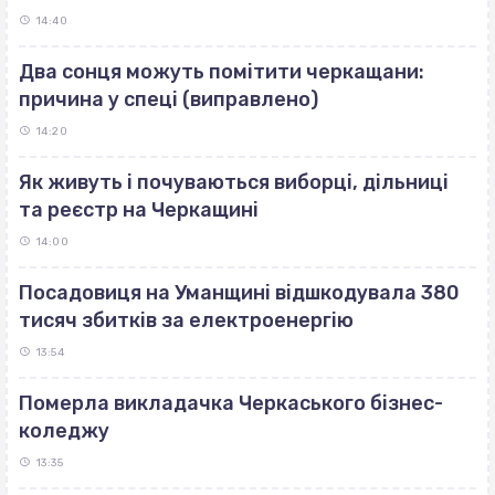
14:40
Два сонця можуть помітити черкащани:
причина у спеці (виправлено)
14:20
Як живуть і почуваються виборці, дільниці
та реєстр на Черкащині
14:00
Посадовиця на Уманщині відшкодувала 380
тисяч збитків за електроенергію
13:54
Померла викладачка Черкаського бізнес-
коледжу
13:35