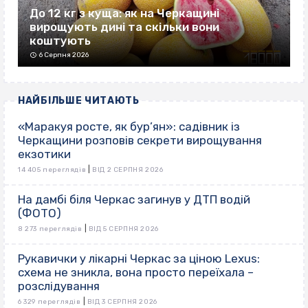
До 12 кг з куща: як на Черкащині
вирощують дині та скільки вони
коштують
6 Серпня 2026
НАЙБІЛЬШЕ ЧИТАЮТЬ
«Маракуя росте, як бур’ян»: садівник із
Черкащини розповів секрети вирощування
екзотики
|
14 405 переглядів
ВІД 2 СЕРПНЯ 2026
На дамбі біля Черкас загинув у ДТП водій
(ФОТО)
|
8 273 переглядів
ВІД 5 СЕРПНЯ 2026
Рукавички у лікарні Черкас за ціною Lexus:
схема не зникла, вона просто переїхала –
розслідування
|
6 329 переглядів
ВІД 3 СЕРПНЯ 2026