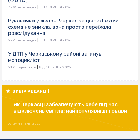
(ФОТО)
|
7 779 переглядів
ВІД 5 СЕРПНЯ 2026
Рукавички у лікарні Черкас за ціною Lexus:
схема не зникла, вона просто переїхала –
розслідування
|
6 271 переглядів
ВІД 3 СЕРПНЯ 2026
У ДТП у Черкаському районі загинув
мотоцикліст
|
6 133 переглядів
ВІД 3 СЕРПНЯ 2026
ВИБІР РЕДАКЦІЇ
Як черкасці забезпечують себе під час
відключень світла: найпопулярніші товари
29 ЧЕРВНЯ 2026