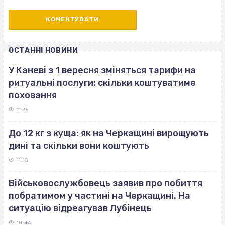
ОСТАННІ НОВИНИ
У Каневі з 1 вересня зміняться тарифи на
ритуальні послуги: скільки коштуватиме
поховання
11:35
До 12 кг з куща: як на Черкащині вирощують
дині та скільки вони коштують
11:15
Військовослужбовець заявив про побиття
побратимом у частині на Черкащині. На
ситуацію відреагував Лубінець
10:44