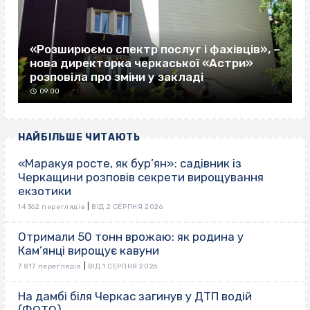
«Розширюємо спектр послуг і фахівців», –
нова директорка черкаської «Астри»
розповіла про зміни у закладі
09:00
НАЙБІЛЬШЕ ЧИТАЮТЬ
«Маракуя росте, як бур’ян»: садівник із
Черкащини розповів секрети вирощування
екзотики
|
14 362 переглядів
ВІД 2 СЕРПНЯ 2026
Отримали 50 тонн врожаю: як родина у
Кам’янці вирощує кавуни
|
7 817 переглядів
ВІД 1 СЕРПНЯ 2026
На дамбі біля Черкас загинув у ДТП водій