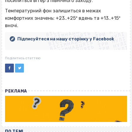
посилиться вітер з північного заходу.
Температурний фон залишиться в межах
ВІСІМНАДЦЯТЬ ТРИ НУЛІ
комфортних значень: +23..+25º вдень та +13..+15º
ВІСІМНАДЦЯТЬ ТРИ НУЛІ
ВІСІМНАДЦЯТЬ ТРИ НУЛІ
вночі.
ВІСІМНАДЦЯТЬ ТРИ НУЛІ
ВІСІМНАДЦЯТЬ ТРИ НУЛІ
ВІСІМНАДЦЯТЬ ТРИ НУЛІ
Підписуйтеся на нашу сторінку у Facebook
ВІСІМНАДЦЯТЬ ТРИ НУЛІ
ВІСІМНАДЦЯТЬ ТРИ НУЛІ
Поділитись статтею
РЕКЛАМА
ПО ТЕМІ