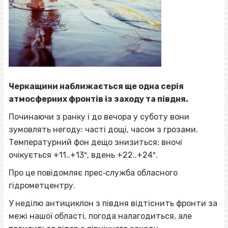
Черкащини наближається ще одна серія
атмосферних фронтів із заходу та півдня.
Починаючи з ранку і до вечора у суботу вони
зумовлять негоду: часті дощі, часом з грозами.
Температурний фон дещо знизиться: вночі
очікується +11..+13º, вдень +22..+24º.
Про це повідомляє прес‐служба обласного
гідрометцентру.
У неділю антициклон з півдня відтіснить фронти за
межі нашої області, погода налагодиться, але