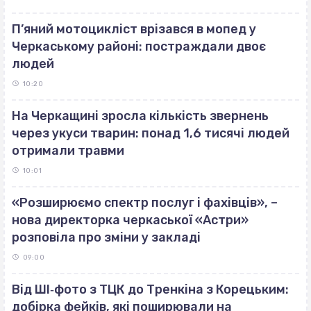
П’яний мотоцикліст врізався в мопед у
Черкаському районі: постраждали двоє
людей
10:20
На Черкащині зросла кількість звернень
через укуси тварин: понад 1,6 тисячі людей
отримали травми
10:01
«Розширюємо спектр послуг і фахівців», –
нова директорка черкаської «Астри»
розповіла про зміни у закладі
09:00
Від ШІ‐фото з ТЦК до Тренкіна з Корецьким:
добірка фейків, які поширювали на