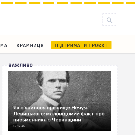
АМА
КРАМНИЦЯ
ПІДТРИМАТИ ПРОЄКТ
ВАЖЛИВО
Як з’явилося прізвище Нечуя‐
Левицького: маловідомий факт про
письменника з Черкащини
12:40