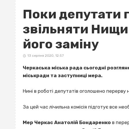
Поки депутати 
звільняти Нищи
його заміну
13 серпня 2020, 12:57
Черкаська міська рада сьогодні розглян
міськради та заступниці мера.
Нині в роботі депутатів оголошено перерву н
За цей час лічильна комісія підготує все нео
Мер Черкас Анатолій Бондаренко
в перер