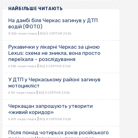
НАЙБІЛЬШЕ ЧИТАЮТЬ
На дамбі біля Черкас загинув у ДТП
водій (ФОТО)
|
8 326 переглядів
ВІД 5 СЕРПНЯ 2026
Рукавички у лікарні Черкас за ціною
Lexus: схема не зникла, вона просто
переїхала – розслідування
|
6 345 переглядів
ВІД 3 СЕРПНЯ 2026
У ДТП у Черкаському районі загинув
мотоцикліст
|
6 161 переглядів
ВІД 3 СЕРПНЯ 2026
Черкащан запрошують утворити
«живий коридор»
|
5 891 переглядів
ВІД 4 СЕРПНЯ 2026
Після понад чотирьох років російського