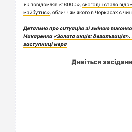
Як повідомляв «18000»,
сьогодні стало від
майбутнє»
, обличчям якого в Черкасах є чин
Детально про ситуацію зі зміною виконком
Макаренка
«Золота акція: девальвація».
заступниці мера
Дивіться засідан