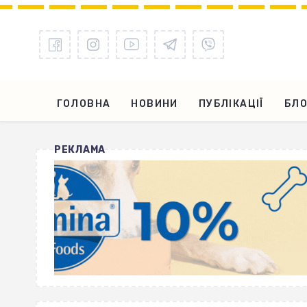
ГОЛОВНА
НОВИНИ
ПУБЛІКАЦІЇ
БЛО
РЕКЛАМА