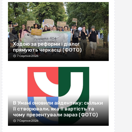
Ходою за реформи і діалог
прямують черкасці (ФОТО)
7 Серпня 2026
В Умані оновили айдентику: скільки
її створювали, яка її вартість та
чому презентували зараз (ФОТО)
7 Серпня 2026