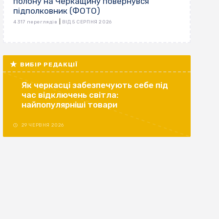
полону на Черкащину повернувся
підполковник (ФОТО)
|
4 317 переглядів
ВІД 5 СЕРПНЯ 2026
ВИБІР РЕДАКЦІЇ
Як черкасці забезпечують себе під
час відключень світла:
найпопулярніші товари
29 ЧЕРВНЯ 2026