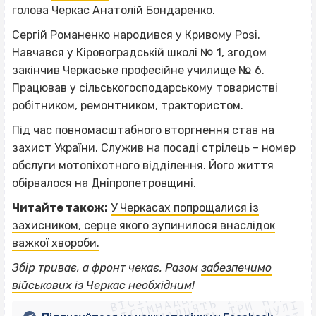
голова Черкас Анатолій Бондаренко.
Сергій Романенко народився у Кривому Розі.
Навчався у Кіровоградській школі № 1, згодом
закінчив Черкаське професійне училище № 6.
Працював у сільськогосподарському товаристві
робітником, ремонтником, трактористом.
Під час повномасштабного вторгнення став на
захист України. Служив на посаді стрілець – номер
обслуги мотопіхотного відділення. Його життя
обірвалося на Дніпропетровщині.
Читайте також:
У Черкасах попрощалися із
захисником, серце якого зупинилося внаслідок
важкої хвороби.
ВІСІМНАДЦЯТЬ ТРИ НУЛІ
Збір триває, а фронт чекає. Разом
забезпечимо
ВІСІМНАДЦЯТЬ ТРИ НУЛІ
ВІСІМНАДЦЯТЬ ТРИ НУЛІ
військових із Черкас необхідним
!