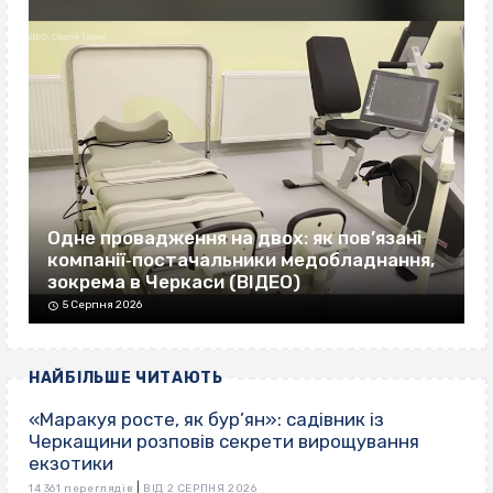
Одне провадження на двох: як пов’язані
компанії‐постачальники медобладнання,
зокрема в Черкаси (ВІДЕО)
5 Серпня 2026
НАЙБІЛЬШЕ ЧИТАЮТЬ
«Маракуя росте, як бур’ян»: садівник із
Черкащини розповів секрети вирощування
екзотики
|
14 361 переглядів
ВІД 2 СЕРПНЯ 2026