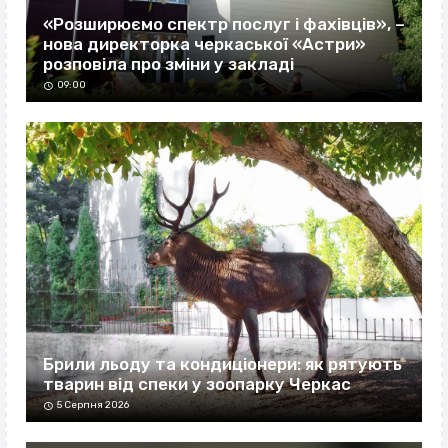
«Розширюємо спектр послуг і фахівців», –
нова директорка черкаської «Астри»
розповіла про зміни у закладі
09:00
Брили льоду та кондиціонери: як рятують
тварин від спеки у зоопарку Черкас
5 Серпня 2026