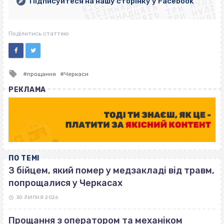
ВІСІМНАДЦЯТЬ ТРИ НУЛІ
ВІСІМНАДЦЯТЬ ТРИ НУЛІ
ВІСІМНАДЦЯТЬ ТРИ НУЛІ
Підписуйтеся на нашу сторінку у Facebook
ВІСІМНАДЦЯТЬ ТРИ НУЛІ
ВІСІМНАДЦЯТЬ ТРИ НУЛІ
Поділитись статтею
Tagged
прощання
Черкаси
with
РЕКЛАМА
ПО ТЕМІ
З бійцем, який помер у медзакладі від травм,
попрощалися у Черкасах
30 ЛИПНЯ 2026
Прощання з оператором та механіком