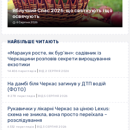
Яблучний Спас 2026: що святкують і що
освячують
6 Серпня 2026
НАЙБІЛЬШЕ ЧИТАЮТЬ
«Маракуя росте, як бур’ян»: садівник із
Черкащини розповів секрети вирощування
екзотики
|
14 406 переглядів
ВІД 2 СЕРПНЯ 2026
На дамбі біля Черкас загинув у ДТП водій
(ФОТО)
|
8 278 переглядів
ВІД 5 СЕРПНЯ 2026
Рукавички у лікарні Черкас за ціною Lexus:
схема не зникла, вона просто переїхала –
розслідування
|
6 332 переглядів
ВІД 3 СЕРПНЯ 2026