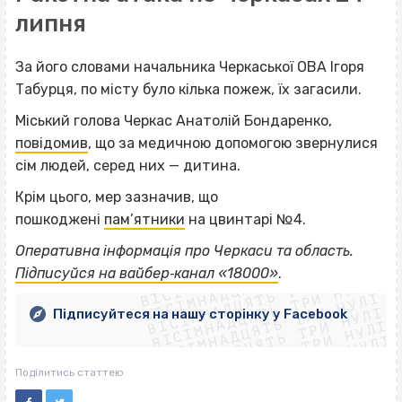
липня
За його словами начальника Черкаської ОВА Ігоря
Табурця, по місту було кілька пожеж, їх загасили.
Міський голова Черкас Анатолій Бондаренко,
повідомив
, що за медичною допомогою звернулися
сім людей, серед них — дитина.
Крім цього, мер зазначив, що
пошкоджені
пам’ятники
на цвинтарі №4.
ВІСІМНАДЦЯТЬ ТРИ НУЛІ
Оперативна інформація про Черкаси та область.
ВІСІМНАДЦЯТЬ ТРИ НУЛІ
ВІСІМНАДЦЯТЬ ТРИ НУЛІ
Підписуйся на вайбер‐канал «18000»
.
ВІСІМНАДЦЯТЬ ТРИ НУЛІ
ВІСІМНАДЦЯТЬ ТРИ НУЛІ
ВІСІМНАДЦЯТЬ ТРИ НУЛІ
Підписуйтеся на нашу сторінку у Facebook
ВІСІМНАДЦЯТЬ ТРИ НУЛІ
ВІСІМНАДЦЯТЬ ТРИ НУЛІ
Поділитись статтею