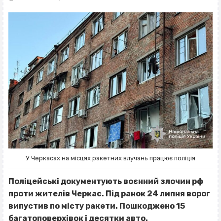
У Черкасах на місцях ракетних влучань працює поліція
Поліцейські документують воєнний злочин рф
проти жителів Черкас. Під ранок 24 липня ворог
випустив по місту ракети. Пошкоджено 15
багатоповерхівок і десятки авто.