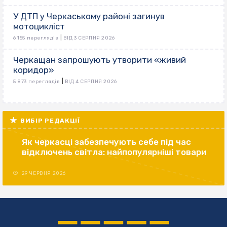
У ДТП у Черкаському районі загинув
мотоцикліст
|
6 155 переглядів
ВІД 3 СЕРПНЯ 2026
Черкащан запрошують утворити «живий
коридор»
|
5 873 переглядів
ВІД 4 СЕРПНЯ 2026
ВИБІР РЕДАКЦІЇ
Як черкасці забезпечують себе під час
відключень світла: найпопулярніші товари
29 ЧЕРВНЯ 2026