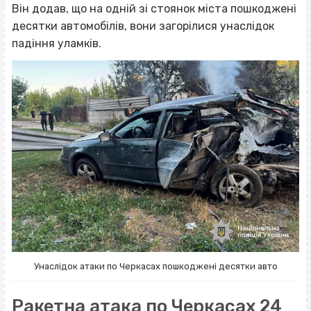
Він додав, що на одній зі стоянок міста пошкоджені
десятки автомобілів, вони загорілися унаслідок
падіння уламків.
Унаслідок атаки по Черкасах пошкоджені десятки авто
Ракетна атака по Черкасах 24