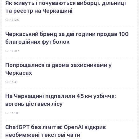
Як живуть і почуваються виборці, дільниці
та реєстр на Черкащині
18:20
Черкаський бренд за дві години продав 100
благодійних футболок
18:07
Попрощалися із двома захисниками у
Черкасах
17:41
На Черкащині підпалили 45 км узбіччя:
вогонь дістався лісу
17:18
ChatGPT без лімітів: OpenAI відкриє
необмежені текстові чати