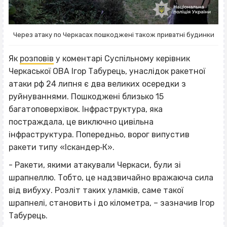
Через атаку по Черкасах пошкоджені також приватні будинки
Як
розповів
у коментарі Суспільному керівник
Черкаської ОВА Ігор Табурець, унаслідок ракетної
атаки рф 24 липня є два великих осередки з
руйнуваннями. Пошкоджені близько 15
багатоповерхівок. Інфраструктура, яка
постраждала, це виключно цивільна
інфраструктура. Попередньо, ворог випустив
ракети типу «Іскандер‐К».
- Ракети, якими атакували Черкаси, були зі
шрапнеллю. Тобто, це надзвичайно вражаюча сила
від вибуху. Розліт таких уламків, саме такої
шрапнелі, становить і до кілометра, – зазначив Ігор
Табурець.