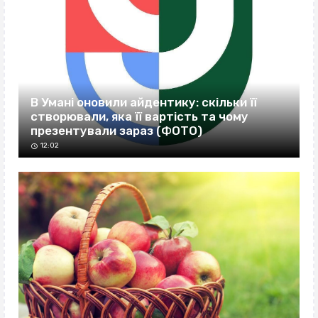
В Умані оновили айдентику: скільки її
створювали, яка її вартість та чому
презентували зараз (ФОТО)
12:02