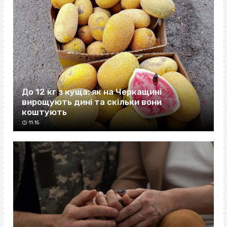
До 12 кг з куща: як на Черкащині
вирощують дині та скільки вони
коштують
11:15