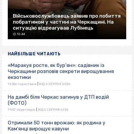
Військовослужбовець заявив про побиття
побратимом у частині на Черкащині. На
ситуацію відреагував Лубінець
10:44
НАЙБІЛЬШЕ ЧИТАЮТЬ
«Маракуя росте, як бур’ян»: садівник із
Черкащини розповів секрети вирощування
екзотики
|
14 366 переглядів
ВІД 2 СЕРПНЯ 2026
На дамбі біля Черкас загинув у ДТП водій
(ФОТО)
|
7 947 переглядів
ВІД 5 СЕРПНЯ 2026
Отримали 50 тонн врожаю: як родина у
Кам’янці вирощує кавуни