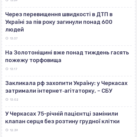
13:59
Через перевищення швидкості в ДТП в
Україні за пів року загинули понад 600
людей
13:37
На Золотоніщині вже понад тиждень гасять
пожежу торфовища
13:17
Закликала рф захопити Україну: у Черкасах
затримали інтернет‐агітаторку, – СБУ
13:02
У Черкасах 75-річній пацієнтці замінили
клапан серця без розтину грудної клітки
12:39