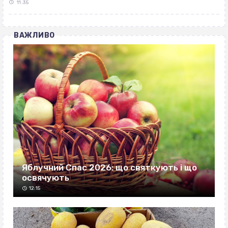
11:35
ВАЖЛИВО
Яблучний Спас 2026: що святкують і що
освячують
12:15