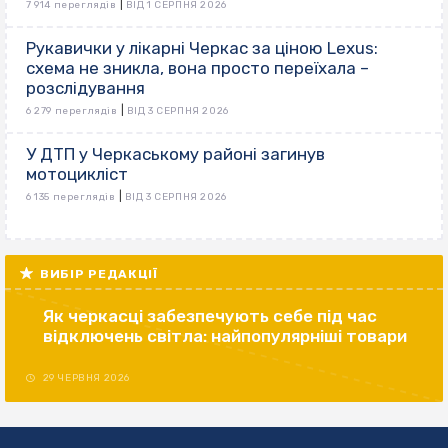
|
7 914 переглядів
ВІД 1 СЕРПНЯ 2026
Рукавички у лікарні Черкас за ціною Lexus:
схема не зникла, вона просто переїхала –
розслідування
|
6 279 переглядів
ВІД 3 СЕРПНЯ 2026
У ДТП у Черкаському районі загинув
мотоцикліст
|
6 135 переглядів
ВІД 3 СЕРПНЯ 2026
ВИБІР РЕДАКЦІЇ
Як черкасці забезпечують себе під час
відключень світла: найпопулярніші товари
29 ЧЕРВНЯ 2026