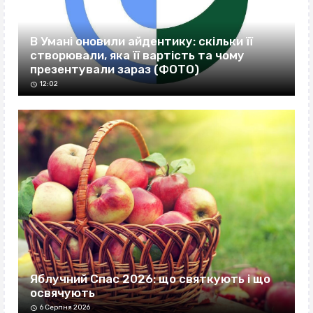
В Умані оновили айдентику: скільки її
створювали, яка її вартість та чому
презентували зараз (ФОТО)
12:02
Яблучний Спас 2026: що святкують і що
освячують
6 Серпня 2026