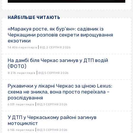
НАЙБІЛЬШЕ ЧИТАЮТЬ
«Маракуя росте, як бур’ян»: садівник із
Черкащини розповів секрети вирощування
екзотики
|
14 406 переглядів
ВІД 2 СЕРПНЯ 2026
На дамбі біля Черкас загинув у ДТП водій
(ФОТО)
|
8 276 переглядів
ВІД 5 СЕРПНЯ 2026
Рукавички у лікарні Черкас за ціною Lexus:
схема не зникла, вона просто переїхала –
розслідування
|
6 331 переглядів
ВІД 3 СЕРПНЯ 2026
У ДТП у Черкаському районі загинув
мотоцикліст
|
6 155 переглядів
ВІД 3 СЕРПНЯ 2026