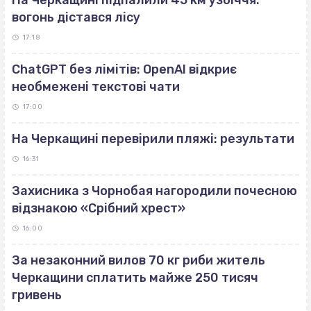
На Черкащині підпалили 45 км узбіччя:
вогонь дістався лісу
17:18
ChatGPT без лімітів: OpenAI відкриє
необмежені текстові чати
17:00
На Черкащині перевірили пляжі: результати
16:31
Захисника з Чорнобая нагородили почесною
відзнакою «Срібний хрест»
16:00
За незаконний вилов 70 кг риби житель
Черкащини сплатить майже 250 тисяч
гривень