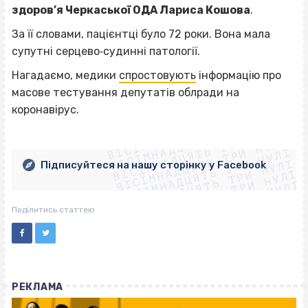
здоров’я Черкаської ОДА Лариса Кошова
.
За її словами, пацієнтці було 72 роки. Вона мала
супутні серцево‐судинні патології.
Нагадаємо, медики
спростовують
інформацію про
масове тестування депутатів облради на
коронавірус.
ВІСІМНАДЦЯТЬ ТРИ НУЛІ
ВІСІМНАДЦЯТЬ ТРИ НУЛІ
ВІСІМНАДЦЯТЬ ТРИ НУЛІ
ВІСІМНАДЦЯТЬ ТРИ НУЛІ
ВІСІМНАДЦЯТЬ ТРИ НУЛІ
ВІСІМНАДЦЯТЬ ТРИ НУЛІ
Підписуйтеся на нашу сторінку у Facebook
ВІСІМНАДЦЯТЬ ТРИ НУЛІ
ВІСІМНАДЦЯТЬ ТРИ НУЛІ
Поділитись статтею
РЕКЛАМА