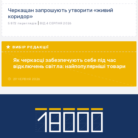
Черкащан запрошують утворити «живий
коридор»
|
5 872 переглядів
ВІД 4 СЕРПНЯ 2026
ВИБІР РЕДАКЦІЇ
Як черкасці забезпечують себе під час
відключень світла: найпопулярніші товари
29 ЧЕРВНЯ 2026