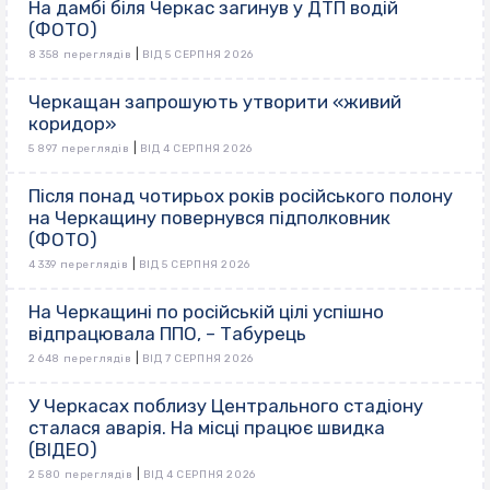
На дамбі біля Черкас загинув у ДТП водій
(ФОТО)
|
8 358 переглядів
ВІД 5 СЕРПНЯ 2026
Черкащан запрошують утворити «живий
коридор»
|
5 897 переглядів
ВІД 4 СЕРПНЯ 2026
Після понад чотирьох років російського полону
на Черкащину повернувся підполковник
(ФОТО)
|
4 339 переглядів
ВІД 5 СЕРПНЯ 2026
На Черкащині по російській цілі успішно
відпрацювала ППО, – Табурець
|
2 648 переглядів
ВІД 7 СЕРПНЯ 2026
У Черкасах поблизу Центрального стадіону
сталася аварія. На місці працює швидка
(ВІДЕО)
|
2 580 переглядів
ВІД 4 СЕРПНЯ 2026