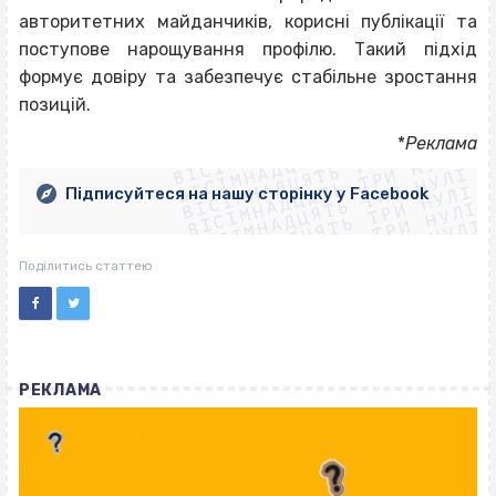
авторитетних майданчиків, корисні публікації та
поступове нарощування профілю. Такий підхід
формує довіру та забезпечує стабільне зростання
позицій.
ВІСІМНАДЦЯТЬ ТРИ НУЛІ
ВІСІМНАДЦЯТЬ ТРИ НУЛІ
ВІСІМНАДЦЯТЬ ТРИ НУЛІ
*
Реклама
ВІСІМНАДЦЯТЬ ТРИ НУЛІ
ВІСІМНАДЦЯТЬ ТРИ НУЛІ
ВІСІМНАДЦЯТЬ ТРИ НУЛІ
Підписуйтеся на нашу сторінку у Facebook
ВІСІМНАДЦЯТЬ ТРИ НУЛІ
ВІСІМНАДЦЯТЬ ТРИ НУЛІ
Поділитись статтею
РЕКЛАМА