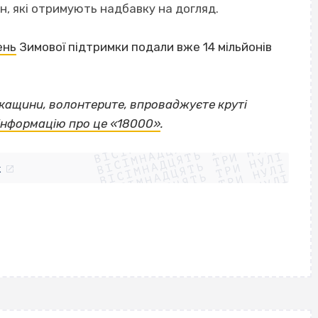
рн, які отримують надбавку на догляд.
ень
Зимової підтримки подали вже 14 мільйонів
ркащини, волонтерите, впроваджуєте круті
ВІСІМНАДЦЯТЬ ТРИ НУЛІ
 інформацію про це «18000»
.
ВІСІМНАДЦЯТЬ ТРИ НУЛІ
ВІСІМНАДЦЯТЬ ТРИ НУЛІ
ВІСІМНАДЦЯТЬ ТРИ НУЛІ
ВІСІМНАДЦЯТЬ ТРИ НУЛІ
ВІСІМНАДЦЯТЬ ТРИ НУЛІ
k
ВІСІМНАДЦЯТЬ ТРИ НУЛІ
ВІСІМНАДЦЯТЬ ТРИ НУЛІ