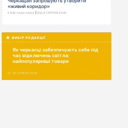
Черкащан запрошують утворити
«живий коридор»
|
5 846 переглядів
ВІД 4 СЕРПНЯ 2026
ВИБІР РЕДАКЦІЇ
Як черкасці забезпечують себе під
час відключень світла:
найпопулярніші товари
29 ЧЕРВНЯ 2026