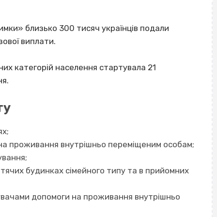
римки» близько 300 тисяч українців подали
зової виплати.
их категорій населення стартувала 21
ня.
ту
ях;
 на проживання внутрішньо переміщеним особам;
ування;
дитячих будинках сімейного типу та в прийомних
ржувачами допомоги на проживання внутрішньо