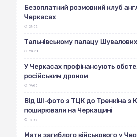
Безоплатний розмовний клуб англ
Черкасах
21:02
Тальнівському палацу Шувалових 
20:01
У Черкасах профінансують обст
російським дроном
19:00
Від ШІ‐фото з ТЦК до Тренкіна з К
поширювали на Черкащині
18:38
Мати загиблого військового у Че