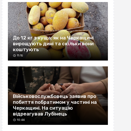
До 12 кг з куща: як на Черкащині
вирощують дині та скільки вони
коштують
11:15
Військовослужбовець заявив про
побиття побратимом у частині на
Черкащині. На ситуацію
відреагував Лубінець
10:44