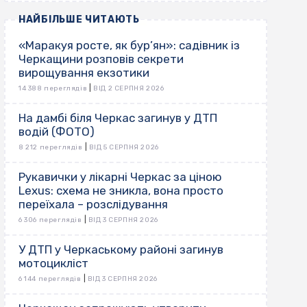
НАЙБІЛЬШЕ ЧИТАЮТЬ
«Маракуя росте, як бур’ян»: садівник із
Черкащини розповів секрети
вирощування екзотики
|
14 388 переглядів
ВІД 2 СЕРПНЯ 2026
На дамбі біля Черкас загинув у ДТП
водій (ФОТО)
|
8 212 переглядів
ВІД 5 СЕРПНЯ 2026
Рукавички у лікарні Черкас за ціною
Lexus: схема не зникла, вона просто
переїхала – розслідування
|
6 306 переглядів
ВІД 3 СЕРПНЯ 2026
У ДТП у Черкаському районі загинув
мотоцикліст
|
6 144 переглядів
ВІД 3 СЕРПНЯ 2026