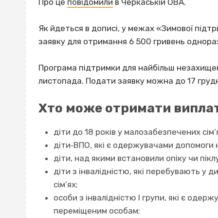
Про це
повідомили
в Черкаській ОВА.
Як йдеться в дописі, у межах «Зимової підт
заявку для отримання 6 500 гривень однора
Програма підтримки для найбільш незахищен
листопада. Подати заявку можна до 17 груд
Хто може отримати випла
діти до 18 років у малозабезпечених сім’
діти‐ВПО, які є одержувачами допомоги
діти, над якими встановили опіку чи пікл
діти з інвалідністю, які перебувають у 
сім’ях;
особи з інвалідністю І групи, які є оде
переміщеним особам;