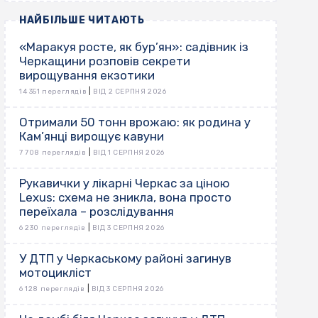
НАЙБІЛЬШЕ ЧИТАЮТЬ
«Маракуя росте, як бур’ян»: садівник із
Черкащини розповів секрети
вирощування екзотики
|
14 351 переглядів
ВІД 2 СЕРПНЯ 2026
Отримали 50 тонн врожаю: як родина у
Кам’янці вирощує кавуни
|
7 708 переглядів
ВІД 1 СЕРПНЯ 2026
Рукавички у лікарні Черкас за ціною
Lexus: схема не зникла, вона просто
переїхала – розслідування
|
6 230 переглядів
ВІД 3 СЕРПНЯ 2026
У ДТП у Черкаському районі загинув
мотоцикліст
|
6 128 переглядів
ВІД 3 СЕРПНЯ 2026