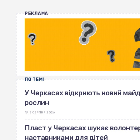
РЕКЛАМА
ПО ТЕМІ
У Черкасах відкриють новий май
рослин
5 СЕРПНЯ 2026
Пласт у Черкасах шукає волонте
наставниками для дітей