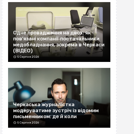
Одне провадження на двох: як
пов’язані компанії‐постачальники
медобладнання, зокрема в Черкаси
(ВІДЕО)
5 Серпня 2026
Черкаська журналістка
модеруватиме зустріч із відомим
письменником: де й коли
5 Серпня 2026