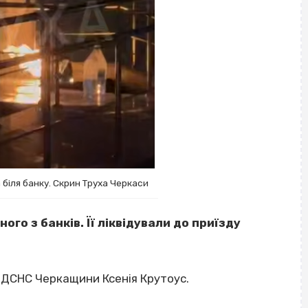
 біля банку. Скрин Труха Черкаси
го з банків. Її ліквідували до приїзду
 ДСНС Черкащини Ксенія Крутоус.