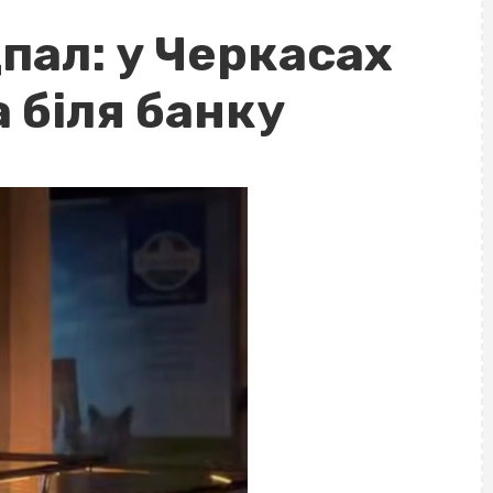
пал: у Черкасах
 біля банку