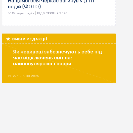
На дамбі біля Черкас загинув у ДТП
водій (ФОТО)
|
6 115 переглядів
ВІД 5 СЕРПНЯ 2026
ВИБІР РЕДАКЦІЇ
Як черкасці забезпечують себе під
час відключень світла:
найпопулярніші товари
29 ЧЕРВНЯ 2026