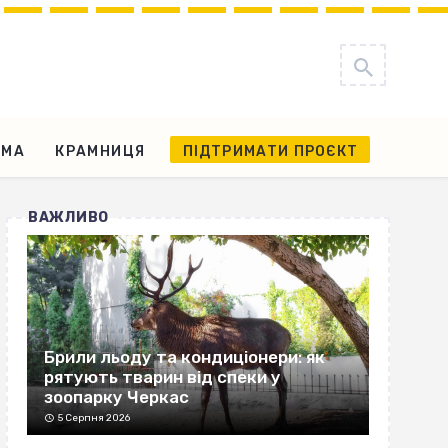
АМА
КРАМНИЦЯ
ПІДТРИМАТИ ПРОЄКТ
ВАЖЛИВО
Брили льоду та кондиціонери: як
рятують тварин від спеки у
зоопарку Черкас
5 Серпня 2026