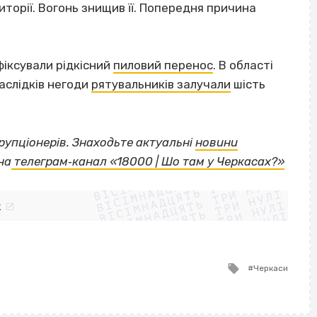
иторії. Вогонь знищив її. Попередня причина
фіксували рідкісний
пиловий перенос
. В області
наслідків негоди
рятувальників залучали
шість
орупціонерів. Знаходьте актуальні
новини
ВІСІМНАДЦЯТЬ ТРИ НУЛІ
на
телеграм‐канал «18000 | Шо там у Черкасах?»
ВІСІМНАДЦЯТЬ ТРИ НУЛІ
ВІСІМНАДЦЯТЬ ТРИ НУЛІ
ВІСІМНАДЦЯТЬ ТРИ НУЛІ
ВІСІМНАДЦЯТЬ ТРИ НУЛІ
ВІСІМНАДЦЯТЬ ТРИ НУЛІ
k
ВІСІМНАДЦЯТЬ ТРИ НУЛІ
ВІСІМНАДЦЯТЬ ТРИ НУЛІ
Tagged
Черкаси
with