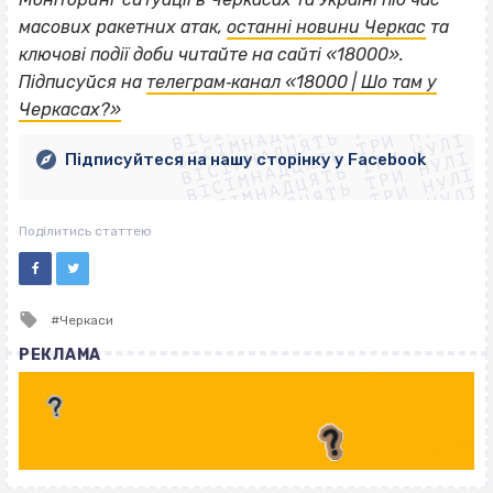
масових ракетних атак,
останні новини Черкас
та
ключові події доби читайте на сайті «18000».
ВІСІМНАДЦЯТЬ ТРИ НУЛІ
Підписуйся на
телеграм‐канал «18000 | Шо там у
ВІСІМНАДЦЯТЬ ТРИ НУЛІ
ВІСІМНАДЦЯТЬ ТРИ НУЛІ
Черкасах?»
ВІСІМНАДЦЯТЬ ТРИ НУЛІ
ВІСІМНАДЦЯТЬ ТРИ НУЛІ
ВІСІМНАДЦЯТЬ ТРИ НУЛІ
Підписуйтеся на нашу сторінку у Facebook
ВІСІМНАДЦЯТЬ ТРИ НУЛІ
ВІСІМНАДЦЯТЬ ТРИ НУЛІ
Поділитись статтею
Tagged
Черкаси
with
РЕКЛАМА