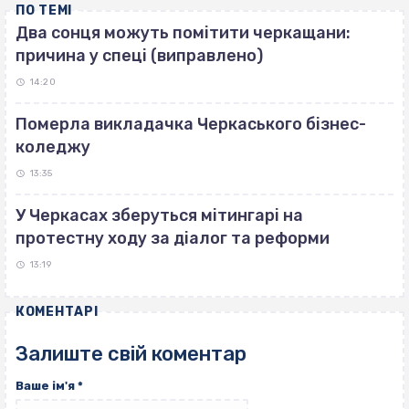
ПО ТЕМІ
Два сонця можуть помітити черкащани:
причина у спеці (виправлено)
14:20
Померла викладачка Черкаського бізнес-
коледжу
13:35
У Черкасах зберуться мітингарі на
протестну ходу за діалог та реформи
13:19
КОМЕНТАРІ
Залиште свій коментар
Ваше ім'я
*