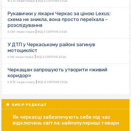
|
8 275 переглядів
ВІД 5 СЕРПНЯ 2026
Рукавички у лікарні Черкас за ціною Lexus:
схема не зникла, вона просто переїхала –
розслідування
|
6 330 переглядів
ВІД 3 СЕРПНЯ 2026
У ДТП у Черкаському районі загинув
мотоцикліст
|
6 155 переглядів
ВІД 3 СЕРПНЯ 2026
Черкащан запрошують утворити «живий
коридор»
|
5 872 переглядів
ВІД 4 СЕРПНЯ 2026
ВИБІР РЕДАКЦІЇ
Як черкасці забезпечують себе під час
відключень світла: найпопулярніші товари