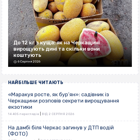
До 12 кг з куща: як на Черкащині
вирощують дині та скільки вони
коштують
6 Серпня 2026
НАЙБІЛЬШЕ ЧИТАЮТЬ
«Маракуя росте, як бур’ян»: садівник із
Черкащини розповів секрети вирощування
екзотики
|
14 405 переглядів
ВІД 2 СЕРПНЯ 2026
На дамбі біля Черкас загинув у ДТП водій
(ФОТО)