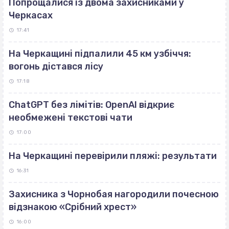
Попрощалися із двома захисниками у
Черкасах
17:41
На Черкащині підпалили 45 км узбіччя:
вогонь дістався лісу
17:18
ChatGPT без лімітів: OpenAI відкриє
необмежені текстові чати
17:00
На Черкащині перевірили пляжі: результати
16:31
Захисника з Чорнобая нагородили почесною
відзнакою «Срібний хрест»
16:00