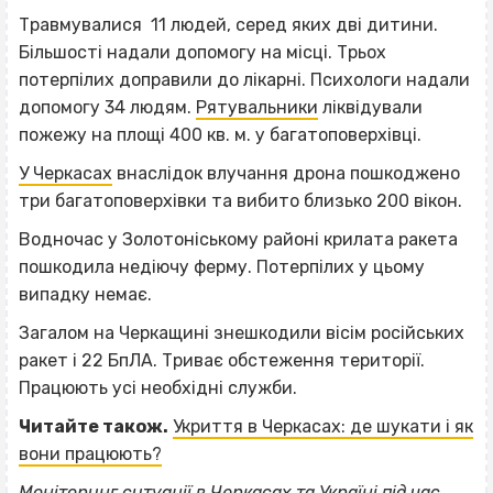
Травмувалися 11 людей, серед яких дві дитини.
Більшості надали допомогу на місці. Трьох
потерпілих доправили до лікарні. Психологи надали
допомогу 34 людям.
Рятувальники
ліквідували
пожежу на площі 400 кв. м. у багатоповерхівці.
У Черкасах
внаслідок влучання дрона пошкоджено
три багатоповерхівки та вибито близько 200 вікон.
Водночас у Золотоніському районі крилата ракета
пошкодила недіючу ферму. Потерпілих у цьому
випадку немає.
Загалом на Черкащині знешкодили вісім російських
ракет і 22 БпЛА. Триває обстеження території.
Працюють усі необхідні служби.
Читайте також.
Укриття в Черкасах: де шукати і як
вони працюють?
Моніторинг ситуації в Черкасах та Україні під час