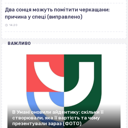
Два сонця можуть помітити черкащани:
причина у спеці (виправлено)
14:20
ВАЖЛИВО
В Умані оновили айдентику: скільки її
створювали, яка її вартість та чому
презентували зараз (ФОТО)