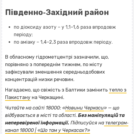
Південно‐Західний район
по діоксиду азоту – у 1,1–1,6 раза впродовж
періоду;
по аміаку – 1,4–2,3 раза впродовж періоду.
В обласному гідрометцентрі зазначили, що,
порівняно з попереднім тижнем, по місту
зафіксували зменшення середньодобових
концентрацій низки речовин.
Нагадаємо, що свіжість з Балтики замінить
тепло з
Пакистану
на Черкащині.
Читайте на сайті 18000: «
Новини Черкаси
» — що
відбувається в місті та області.
Без маніпуляцій та
ВІСІМНАДЦЯТЬ ТРИ НУЛІ
неперевіреної інформації.
Підписуйся на
телеграм‐
канал 18000 | «Шо там у Черкасах?»