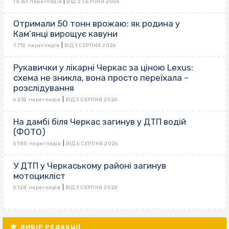
|
14 351 переглядів
ВІД 2 СЕРПНЯ 2026
Отримали 50 тонн врожаю: як родина у
Кам’янці вирощує кавуни
|
7 712 переглядів
ВІД 1 СЕРПНЯ 2026
Рукавички у лікарні Черкас за ціною Lexus:
схема не зникла, вона просто переїхала –
розслідування
|
6 232 переглядів
ВІД 3 СЕРПНЯ 2026
На дамбі біля Черкас загинув у ДТП водій
(ФОТО)
|
6 180 переглядів
ВІД 5 СЕРПНЯ 2026
У ДТП у Черкаському районі загинув
мотоцикліст
|
6 128 переглядів
ВІД 3 СЕРПНЯ 2026
ВИБІР РЕДАКЦІЇ