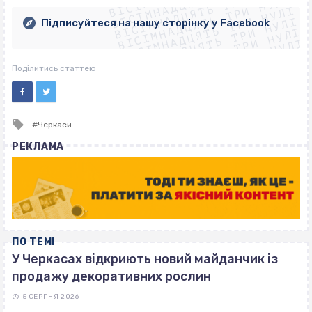
ВІСІМНАДЦЯТЬ ТРИ НУЛІ
ВІСІМНАДЦЯТЬ ТРИ НУЛІ
ВІСІМНАДЦЯТЬ ТРИ НУЛІ
ВІСІМНАДЦЯТЬ ТРИ НУЛІ
ВІСІМНАДЦЯТЬ ТРИ НУЛІ
Підписуйтеся на нашу сторінку у Facebook
ВІСІМНАДЦЯТЬ ТРИ НУЛІ
ВІСІМНАДЦЯТЬ ТРИ НУЛІ
Поділитись статтею
Tagged
Черкаси
with
РЕКЛАМА
ПО ТЕМІ
У Черкасах відкриють новий майданчик із
продажу декоративних рослин
5 СЕРПНЯ 2026