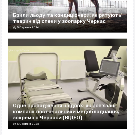
Брили льоду та кондиціонери: як рятують
тварин від спеки у зоопарку Черкас
5 Серпня 2026
Одне провадження на двох: як пов’язані
компанії‐постачальники медобладнання,
зокрема в Черкаси (ВІДЕО)
5 Серпня 2026