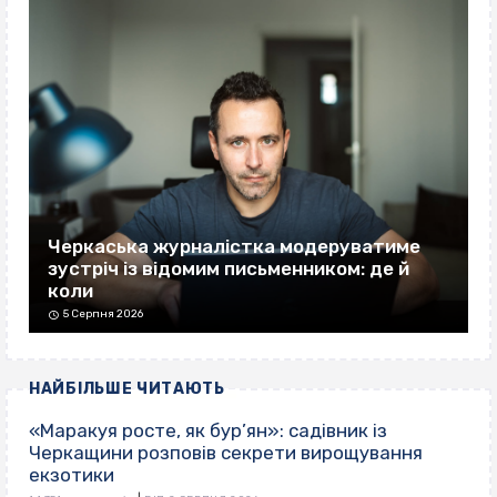
Черкаська журналістка модеруватиме
зустріч із відомим письменником: де й
коли
5 Серпня 2026
НАЙБІЛЬШЕ ЧИТАЮТЬ
«Маракуя росте, як бур’ян»: садівник із
Черкащини розповів секрети вирощування
екзотики