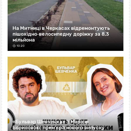
На Митниці в Черкасах відремонтують
пішохідно‐велосипедну доріжку за 8,3
мільйона
10:20
«Бульвар Шевченка» з Марією
Борисовою: прем’єра нового випуску