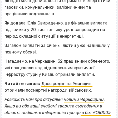
Як йдеться в дописі, кошти отримають енергетики,
газовики, комунальники, залізничники та
працівники водоканалів.
Як додала Юлія Свириденко, це фінальна виплата
підтримки у 20 тис. грн, яку уряд запровадив на
період складної ситуації в енергетиці.
Загалом виплати за січень і лютий уже надійшли у
повному обсязі.
Нагадаємо, на Черкащині
32 працівники обленерго
,
які працювали над відновленням критичної
інфраструктури у Києві, отримали виплати.
Читайте також:
Двоє родин на Уманщині
отримали посмертні нагороди військових.
Розкажіть нам про актуальні
новини Черкащини
.
ВІСІМНАДЦЯТЬ ТРИ НУЛІ
Якщо
ви або ваші знайомі творите сьогодення в
ВІСІМНАДЦЯТЬ ТРИ НУЛІ
області, надішліть інформацію про це
в бот «18000»