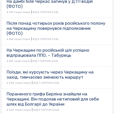
На дамбі біля Черкас загинув у ДТП водій
(ФОТО)
|
8 375 переглядів
ВІД 5 СЕРПНЯ 2026
Після понад чотирьох років російського полону
на Черкащину повернувся підполковник
(ФОТО)
|
4 354 переглядів
ВІД 5 СЕРПНЯ 2026
На Черкащині по російській цілі успішно
відпрацювала ППО, – Табурець
|
2 656 переглядів
ВІД 7 СЕРПНЯ 2026
Поїзди, які курсують через Черкащину на
захід, тимчасово змінюють маршрут
|
2 228 переглядів
ВІД 7 СЕРПНЯ 2026
Пораненого грифа Берліна знайшли на
Черкащині. Він подолав нетиповий для себе
шлях від Болгарії до України
|
2 220 переглядів
ВІД 5 СЕРПНЯ 2026