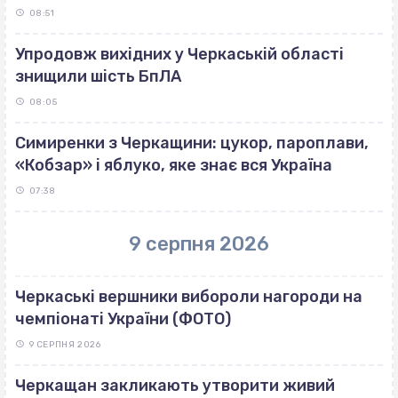
08:51
Упродовж вихідних у Черкаській області
знищили шість БпЛА
08:05
Симиренки з Черкащини: цукор, пароплави,
«Кобзар» і яблуко, яке знає вся Україна
07:38
9 серпня 2026
Черкаські вершники вибороли нагороди на
чемпіонаті України (ФОТО)
9 СЕРПНЯ 2026
Черкащан закликають утворити живий