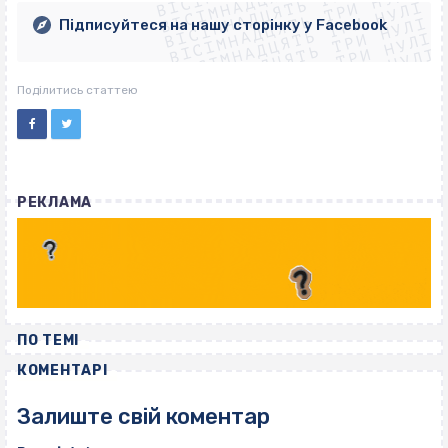
ВІСІМНАДЦЯТЬ ТРИ НУЛІ
ВІСІМНАДЦЯТЬ ТРИ НУЛІ
ВІСІМНАДЦЯТЬ ТРИ НУЛІ
ВІСІМНАДЦЯТЬ ТРИ НУЛІ
Підписуйтеся на нашу сторінку у Facebook
ВІСІМНАДЦЯТЬ ТРИ НУЛІ
ВІСІМНАДЦЯТЬ ТРИ НУЛІ
Поділитись статтею
РЕКЛАМА
ПО ТЕМІ
КОМЕНТАРІ
Залиште свій коментар