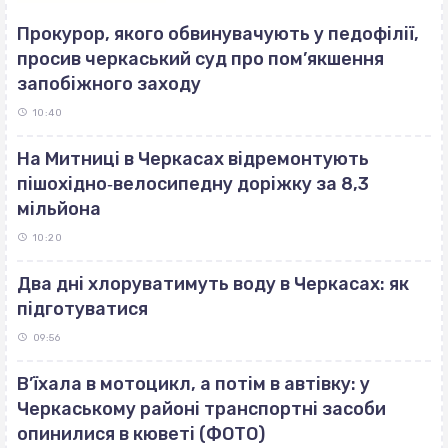
Прокурор, якого обвинувачують у педофілії,
просив черкаський суд про пом’якшення
запобіжного заходу
10:40
На Митниці в Черкасах відремонтують
пішохідно‐велосипедну доріжку за 8,3
мільйона
10:20
Два дні хлоруватимуть воду в Черкасах: як
підготуватися
09:56
В’їхала в мотоцикл, а потім в автівку: у
Черкаському районі транспортні засоби
опинилися в кюветі (ФОТО)