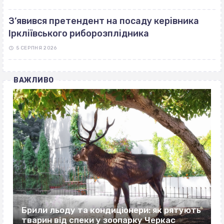
З’явився претендент на посаду керівника
Іркліївського риборозплідника
5 СЕРПНЯ 2026
ВАЖЛИВО
Брили льоду та кондиціонери: як рятують
тварин від спеки у зоопарку Черкас