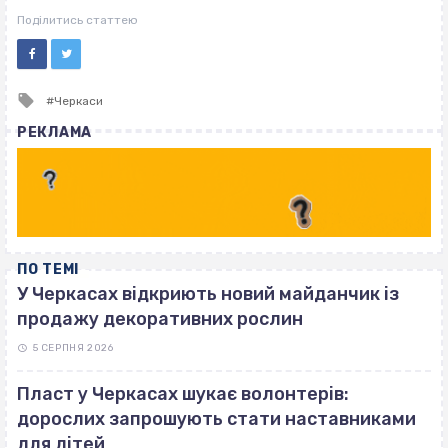
ВІСІМНАДЦЯТЬ ТРИ НУЛІ
ВІСІМНАДЦЯТЬ ТРИ НУЛІ
Поділитись статтею
Tagged
Черкаси
with
РЕКЛАМА
ПО ТЕМІ
У Черкасах відкриють новий майданчик із
продажу декоративних рослин
5 СЕРПНЯ 2026
Пласт у Черкасах шукає волонтерів:
дорослих запрошують стати наставниками
для дітей