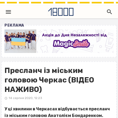
РЕКЛАМА
Пресланч із міським
головою Черкас (ВІДЕО
НАЖИВО)
14 серпня 2020, 12:23
У ці хвилини в Черкасах відбувається пресланч
із міським головою Анатолієм Бондаренком.