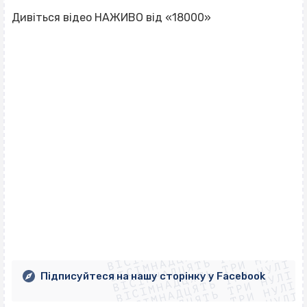
Дивіться відео НАЖИВО від «18000»
ВІСІМНАДЦЯТЬ ТРИ НУЛІ
ВІСІМНАДЦЯТЬ ТРИ НУЛІ
ВІСІМНАДЦЯТЬ ТРИ НУЛІ
ВІСІМНАДЦЯТЬ ТРИ НУЛІ
ВІСІМНАДЦЯТЬ ТРИ НУЛІ
ВІСІМНАДЦЯТЬ ТРИ НУЛІ
Підписуйтеся на нашу сторінку у Facebook