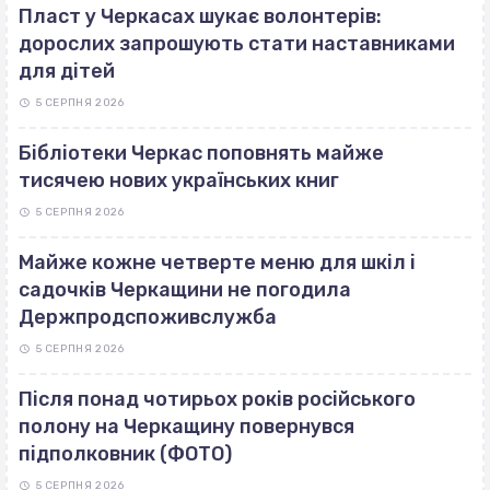
Пласт у Черкасах шукає волонтерів:
дорослих запрошують стати наставниками
для дітей
5 СЕРПНЯ 2026
Бібліотеки Черкас поповнять майже
тисячею нових українських книг
5 СЕРПНЯ 2026
Майже кожне четверте меню для шкіл і
садочків Черкащини не погодила
Держпродспоживслужба
5 СЕРПНЯ 2026
Після понад чотирьох років російського
полону на Черкащину повернувся
підполковник (ФОТО)
5 СЕРПНЯ 2026