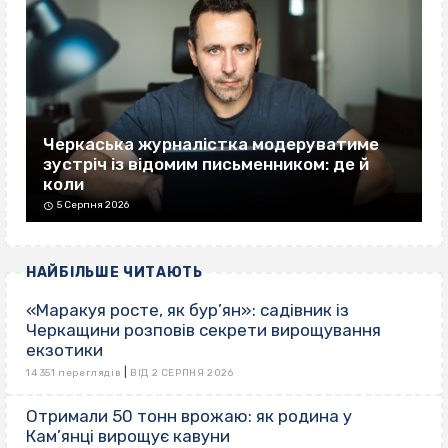
Черкаська журналістка модеруватиме
зустріч із відомим письменником: де й
коли
5 Серпня 2026
НАЙБІЛЬШЕ ЧИТАЮТЬ
«Маракуя росте, як бур’ян»: садівник із
Черкащини розповів секрети вирощування
екзотики
|
14 351 переглядів
ВІД 2 СЕРПНЯ 2026
Отримали 50 тонн врожаю: як родина у
Кам’янці вирощує кавуни