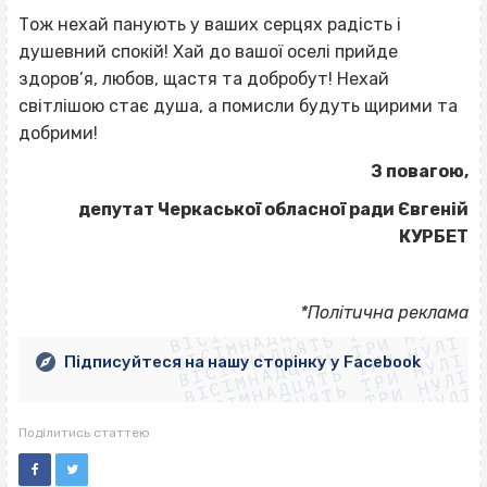
Тож нехай панують у ваших серцях радість і
душевний спокій! Хай до вашої оселі прийде
здоров’я, любов, щастя та добробут! Нехай
світлішою стає душа, а помисли будуть щирими та
добрими!
З повагою,
депутат Черкаської обласної ради Євгеній
КУРБЕТ
ВІСІМНАДЦЯТЬ ТРИ НУЛІ
ВІСІМНАДЦЯТЬ ТРИ НУЛІ
ВІСІМНАДЦЯТЬ ТРИ НУЛІ
*Політична реклама
ВІСІМНАДЦЯТЬ ТРИ НУЛІ
ВІСІМНАДЦЯТЬ ТРИ НУЛІ
ВІСІМНАДЦЯТЬ ТРИ НУЛІ
Підписуйтеся на нашу сторінку у Facebook
ВІСІМНАДЦЯТЬ ТРИ НУЛІ
ВІСІМНАДЦЯТЬ ТРИ НУЛІ
Поділитись статтею