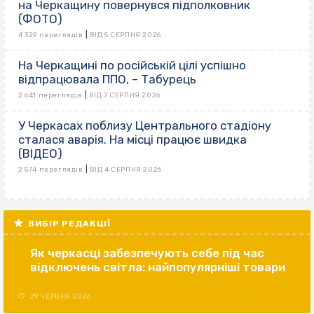
на Черкащину повернувся підполковник
(ФОТО)
|
4 329 переглядів
ВІД 5 СЕРПНЯ 2026
На Черкащині по російській цілі успішно
відпрацювала ППО, – Табурець
|
2 641 переглядів
ВІД 7 СЕРПНЯ 2026
У Черкасах поблизу Центрального стадіону
сталася аварія. На місці працює швидка
(ВІДЕО)
|
2 574 переглядів
ВІД 4 СЕРПНЯ 2026
ВИБІР РЕДАКЦІЇ
Як черкасці забезпечують себе під час
відключень світла: найпопулярніші товари
29 ЧЕРВНЯ 2026