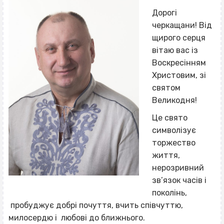
Дорогі
черкащани! Від
щирого серця
вітаю вас із
Воскресінням
Христовим, зі
святом
Великодня!
Це свято
символізує
торжество
життя,
нерозривний
зв’язок часів і
поколінь,
пробуджує добрі почуття, вчить співчуттю,
милосердю і любові до ближнього.