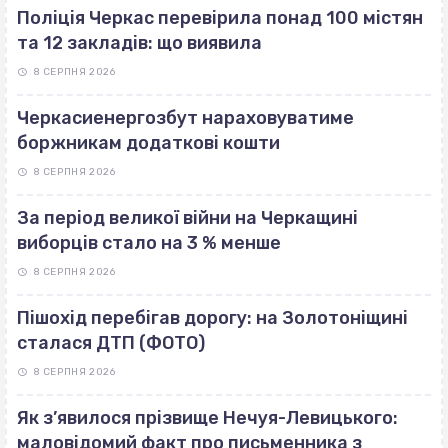
Поліція Черкас перевірила понад 100 містян
та 12 закладів: що виявила
8 СЕРПНЯ 2026
Черкасиенергозбут нараховуватиме
боржникам додаткові кошти
8 СЕРПНЯ 2026
За період великої війни на Черкащині
виборців стало на 3 % менше
8 СЕРПНЯ 2026
Пішохід перебігав дорогу: на Золотоніщині
сталася ДТП (ФОТО)
8 СЕРПНЯ 2026
Як з’явилося прізвище Нечуя-Левицького:
маловідомий факт про письменника з