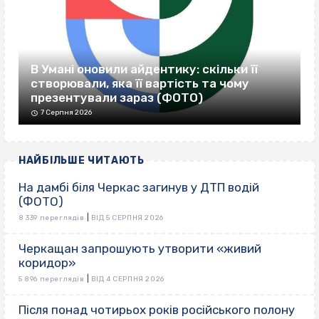
В Умані оновили айдентику: скільки її
створювали, яка її вартість та чому
презентували зараз (ФОТО)
7 Серпня 2026
НАЙБІЛЬШЕ ЧИТАЮТЬ
На дамбі біля Черкас загинув у ДТП водій
(ФОТО)
|
8 339 переглядів
ВІД 5 СЕРПНЯ 2026
Черкащан запрошують утворити «живий
коридор»
|
5 896 переглядів
ВІД 4 СЕРПНЯ 2026
Після понад чотирьох років російського полону