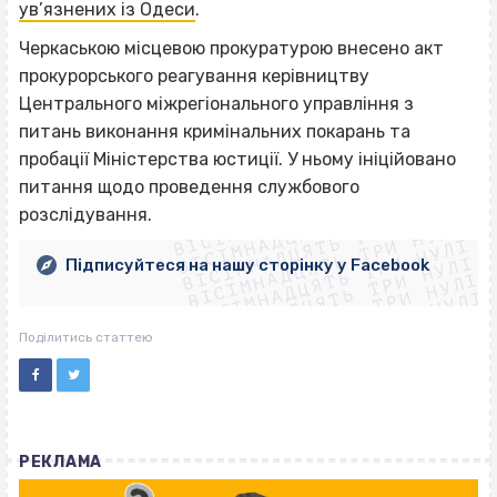
ув’язнених із Одеси
.
Черкаською місцевою прокуратурою внесено акт
прокурорського реагування керівництву
Центрального міжрегіонального управління з
питань виконання кримінальних покарань та
пробації Міністерства юстиції. У ньому ініційовано
ВІСІМНАДЦЯТЬ ТРИ НУЛІ
питання щодо проведення службового
ВІСІМНАДЦЯТЬ ТРИ НУЛІ
ВІСІМНАДЦЯТЬ ТРИ НУЛІ
розслідування.
ВІСІМНАДЦЯТЬ ТРИ НУЛІ
ВІСІМНАДЦЯТЬ ТРИ НУЛІ
ВІСІМНАДЦЯТЬ ТРИ НУЛІ
Підписуйтеся на нашу сторінку у Facebook
ВІСІМНАДЦЯТЬ ТРИ НУЛІ
ВІСІМНАДЦЯТЬ ТРИ НУЛІ
Поділитись статтею
РЕКЛАМА