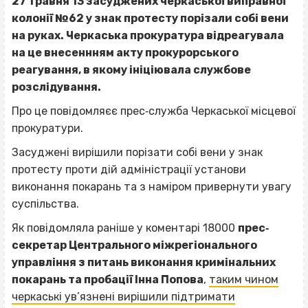
27 травня 13 засуджених черкаської виправної
колонії №62 у знак протесту порізали собі вени
на руках. Черкаська прокуратура відреагувала
на це внесеннням акту прокурорського
реагування, в якому ініціювала службове
розслідування.
Про це повідомляєє прес‐служба Черкаської місцевої
прокуратури.
Засуджені вирішили порізати собі вени у знак
протесту проти дій адміністрації установи
виконання покарань та з наміром привернути увагу
суспільства.
Як повідомляла раніше у коментарі 18000
прес‐
секретар Центрального міжрегіонального
управління з питань виконання кримінальних
покарань та пробації Інна Попова
,
таким чином
черкаські ув’язнені вирішили підтримати