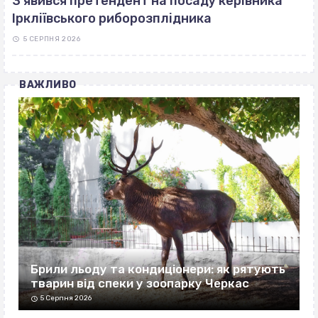
З’явився претендент на посаду керівника
Іркліївського риборозплідника
5 СЕРПНЯ 2026
ВАЖЛИВО
Брили льоду та кондиціонери: як рятують
тварин від спеки у зоопарку Черкас
5 Серпня 2026