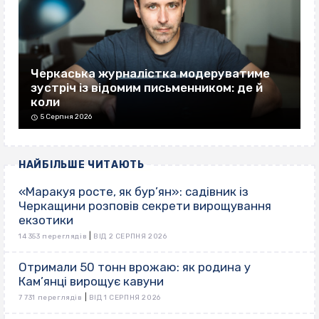
Черкаська журналістка модеруватиме
зустріч із відомим письменником: де й
коли
5 Серпня 2026
НАЙБІЛЬШЕ ЧИТАЮТЬ
«Маракуя росте, як бур’ян»: садівник із
Черкащини розповів секрети вирощування
екзотики
|
14 353 переглядів
ВІД 2 СЕРПНЯ 2026
Отримали 50 тонн врожаю: як родина у
Кам’янці вирощує кавуни
|
7 731 переглядів
ВІД 1 СЕРПНЯ 2026