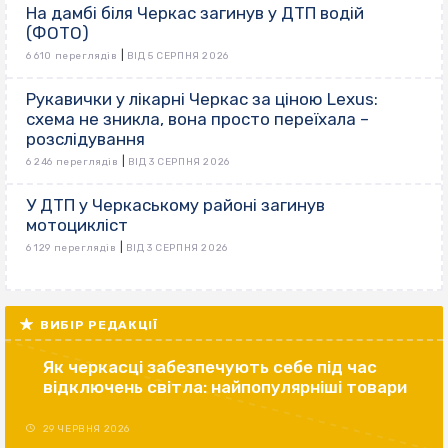
На дамбі біля Черкас загинув у ДТП водій
(ФОТО)
|
6 610 переглядів
ВІД 5 СЕРПНЯ 2026
Рукавички у лікарні Черкас за ціною Lexus:
схема не зникла, вона просто переїхала –
розслідування
|
6 246 переглядів
ВІД 3 СЕРПНЯ 2026
У ДТП у Черкаському районі загинув
мотоцикліст
|
6 129 переглядів
ВІД 3 СЕРПНЯ 2026
ВИБІР РЕДАКЦІЇ
Як черкасці забезпечують себе під час
відключень світла: найпопулярніші товари
29 ЧЕРВНЯ 2026