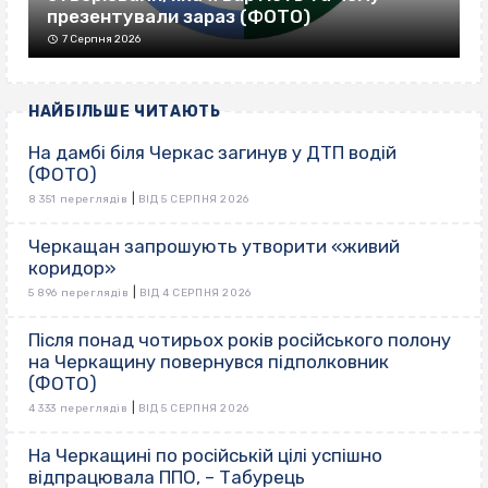
презентували зараз (ФОТО)
7 Серпня 2026
НАЙБІЛЬШЕ ЧИТАЮТЬ
На дамбі біля Черкас загинув у ДТП водій
(ФОТО)
|
8 351 переглядів
ВІД 5 СЕРПНЯ 2026
Черкащан запрошують утворити «живий
коридор»
|
5 896 переглядів
ВІД 4 СЕРПНЯ 2026
Після понад чотирьох років російського полону
на Черкащину повернувся підполковник
(ФОТО)
|
4 333 переглядів
ВІД 5 СЕРПНЯ 2026
На Черкащині по російській цілі успішно
відпрацювала ППО, – Табурець