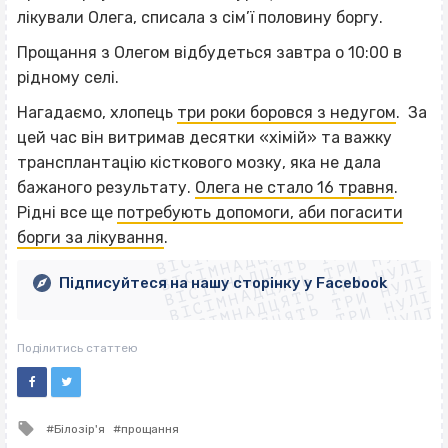
лікували Олега, списала з сім’ї половину боргу.
Прощання з Олегом відбудеться завтра о 10:00 в
рідному селі.
Нагадаємо, хлопець
три роки боровся з недугом
. За
цей час він витримав десятки «хімій» та важку
трансплантацію кісткового мозку, яка не дала
бажаного результату.
Олега не стало 16 травня
.
ВІСІМНАДЦЯТЬ ТРИ НУЛІ
Рідні все ще
потребують допомоги, аби погасити
ВІСІМНАДЦЯТЬ ТРИ НУЛІ
ВІСІМНАДЦЯТЬ ТРИ НУЛІ
борги за лікування
.
ВІСІМНАДЦЯТЬ ТРИ НУЛІ
ВІСІМНАДЦЯТЬ ТРИ НУЛІ
ВІСІМНАДЦЯТЬ ТРИ НУЛІ
Підписуйтеся на нашу сторінку у Facebook
ВІСІМНАДЦЯТЬ ТРИ НУЛІ
ВІСІМНАДЦЯТЬ ТРИ НУЛІ
Поділитись статтею
Tagged
Білозір'я
прощання
with