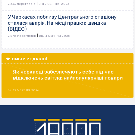
|
2 643 переглядів
ВІД 7 СЕРПНЯ 2026
У Черкасах поблизу Центрального стадіону
сталася аварія. На місці працює швидка
(ВІДЕО)
|
2 578 переглядів
ВІД 4 СЕРПНЯ 2026
ВИБІР РЕДАКЦІЇ
Як черкасці забезпечують себе під час
відключень світла: найпопулярніші товари
29 ЧЕРВНЯ 2026