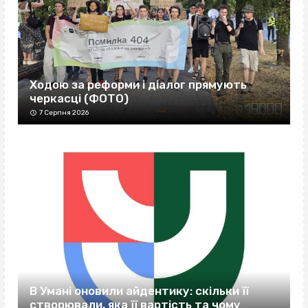
Ходою за реформи і діалог прямують
черкасці (ФОТО)
7 Серпня 2026
В Умані оновили айдентику: скільки її
створювали, яка її вартість та чому