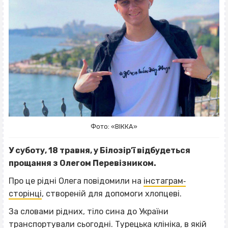
Фото: «ВІККА»
У суботу, 18 травня, у Білозір’ї відбудеться
прощання з Олегом Перевізником.
Про це рідні Олега повідомили на
інстаграм‐
сторінці
, створеній для допомоги хлопцеві.
За словами рідних, тіло сина до України
транспортували сьогодні. Турецька клініка, в якій