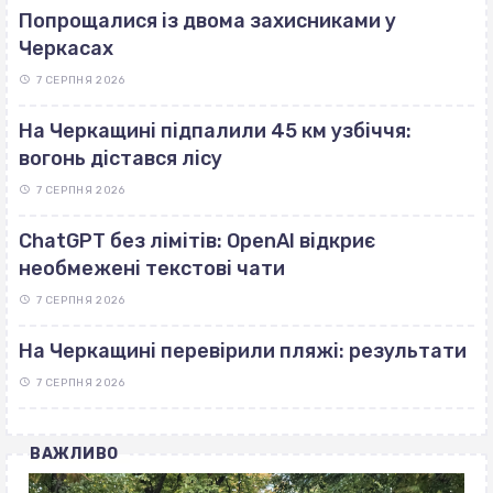
Попрощалися із двома захисниками у
Черкасах
7 СЕРПНЯ 2026
На Черкащині підпалили 45 км узбіччя:
вогонь дістався лісу
7 СЕРПНЯ 2026
ChatGPT без лімітів: OpenAI відкриє
необмежені текстові чати
7 СЕРПНЯ 2026
На Черкащині перевірили пляжі: результати
7 СЕРПНЯ 2026
ВАЖЛИВО