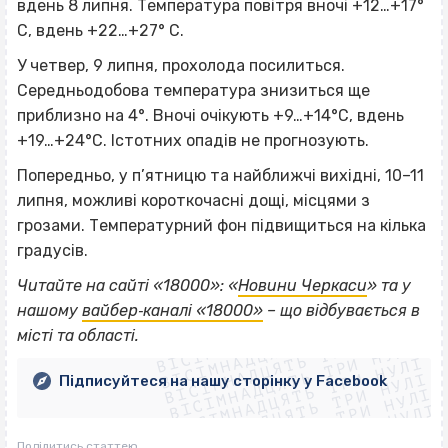
вдень 8 липня. Температура повітря вночі +12…+17°
С, вдень +22…+27° С.
У четвер, 9 липня, прохолода посилиться.
Середньодобова температура знизиться ще
приблизно на 4°. Вночі очікують +9…+14°С, вдень
+19…+24°С. Істотних опадів не прогнозують.
Попередньо, у п’ятницю та найближчі вихідні, 10–11
липня, можливі короткочасні дощі, місцями з
грозами. Температурний фон підвищиться на кілька
градусів.
Читайте на сайті «18000»: «
Новини Черкаси
» та у
ВІСІМНАДЦЯТЬ ТРИ НУЛІ
нашому
вайбер‐каналі «18000»
– що відбувається в
ВІСІМНАДЦЯТЬ ТРИ НУЛІ
ВІСІМНАДЦЯТЬ ТРИ НУЛІ
місті та області.
ВІСІМНАДЦЯТЬ ТРИ НУЛІ
ВІСІМНАДЦЯТЬ ТРИ НУЛІ
ВІСІМНАДЦЯТЬ ТРИ НУЛІ
Підписуйтеся на нашу сторінку у Facebook
ВІСІМНАДЦЯТЬ ТРИ НУЛІ
ВІСІМНАДЦЯТЬ ТРИ НУЛІ
Поділитись статтею