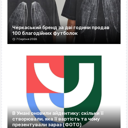
Черкаський бренд за дві години продав
100 благодійних футболок
7 Серпня 2026
В Умані оновили айдентику: скільки її
створювали, яка її вартість та чому
презентували зараз (ФОТО)