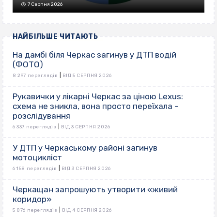
7 Серпня 2026
НАЙБІЛЬШЕ ЧИТАЮТЬ
На дамбі біля Черкас загинув у ДТП водій
(ФОТО)
|
8 297 переглядів
ВІД 5 СЕРПНЯ 2026
Рукавички у лікарні Черкас за ціною Lexus:
схема не зникла, вона просто переїхала –
розслідування
|
6 337 переглядів
ВІД 3 СЕРПНЯ 2026
У ДТП у Черкаському районі загинув
мотоцикліст
|
6 158 переглядів
ВІД 3 СЕРПНЯ 2026
Черкащан запрошують утворити «живий
коридор»
|
5 876 переглядів
ВІД 4 СЕРПНЯ 2026