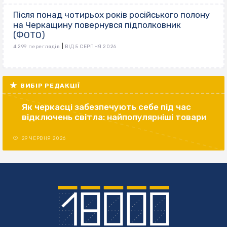
Після понад чотирьох років російського полону
на Черкащину повернувся підполковник
(ФОТО)
|
4 299 переглядів
ВІД 5 СЕРПНЯ 2026
ВИБІР РЕДАКЦІЇ
Як черкасці забезпечують себе під час
відключень світла: найпопулярніші товари
29 ЧЕРВНЯ 2026