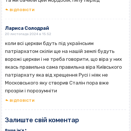
ВІДПОВІCТИ
Лариса Солодрай
20 листопада 2024 в 15:52
коли всі церкви бдуть під українсьим
патріархатом скіліи ще на нашій землі будуть
ворожі церкви і не треба говорити, що віра у них
якась правильна сама правильна віра Київського
патріархату яка від хрещення Русі і ніяк не
Московського яку створив Сталін пора вже
прозріи і порозумніти
ВІДПОВІCТИ
Залиште свій коментар
Ваше ім'я
*