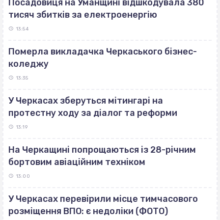
Посадовиця на Уманщині відшкодувала 380
тисяч збитків за електроенергію
13:54
Померла викладачка Черкаського бізнес-
коледжу
13:35
У Черкасах зберуться мітингарі на
протестну ходу за діалог та реформи
13:19
На Черкащині попрощаються із 28-річним
бортовим авіаційним техніком
13:00
У Черкасах перевірили місце тимчасового
розміщення ВПО: є недоліки (ФОТО)