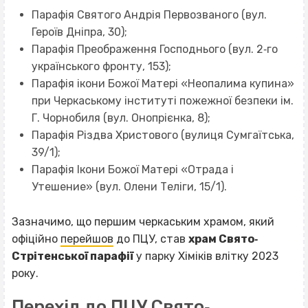
Парафія Святого Андрія Первозваного (вул.
Героїв Дніпра, 30);
Парафія Преображення Господнього (вул. 2‐го
українського фронту, 153);
Парафія ікони Божої Матері «Неопалима купина»
при Черкаському інституті пожежної безпеки ім.
Г. Чорнобиля (вул. Онопрієнка, 8);
Парафія Різдва Христового (вулиця Сумгаїтська,
39/1);
Парафія Ікони Божої Матері «Отрада і
Утешение» (вул. Олени Теліги, 15/1).
Зазначимо, що першим черкаським храмом, який
офіційно
перейшов
до ПЦУ, став
храм Свято‐
Стрітенської парафії
у парку Хіміків влітку 2023
року.
Перехід до ПЦУ Свято‐