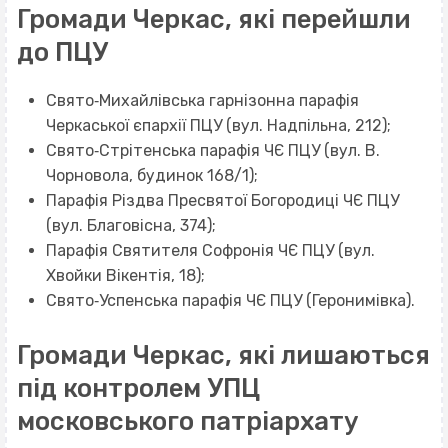
Громади Черкас, які перейшли
до ПЦУ
Свято‐Михайлівська гарнізонна парафія
Черкаської єпархії ПЦУ (вул. Надпільна, 212);
Свято‐Стрітенська парафія ЧЄ ПЦУ (вул. В.
Чорновола, будинок 168/1);
Парафія Різдва Пресвятої Богородиці ЧЄ ПЦУ
(вул. Благовісна, 374);
Парафія Святителя Софронія ЧЄ ПЦУ (вул.
Хвойки Вікентія, 18);
Свято‐Успенська парафія ЧЄ ПЦУ (Геронимівка).
Громади Черкас, які лишаються
під контролем УПЦ
московського патріархату