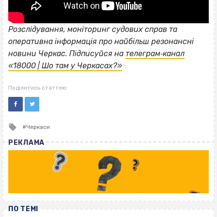
Розслідування, моніторинг судових справ та
оперативна інформація про найбільш резонансні
новини Черкас. Підписуйся на
телеграм‐канал
«18000 | Шо там у Черкасах?»
Поділитись статтею
Tagged
Черкаси
with
РЕКЛАМА
ПО ТЕМІ