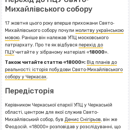
Михайлівського собору
17 жовтня цього року вперше прихожани Свято‐
Михайлівського собору почули
молитву українською
мовою
. Раніше він належав УПЦ московського
патріархату. Про те як відбувся
перехід до
ПЦУ
читайте у зібраному матеріалі «
18000
».
Також читайте статтю «18000»:
Від планів до
реальності: історія побудови Свято‐Михайлівського
собору у Черкасах
.
Передісторія
Керівником Черкаської єпархії УПЦ у Черкаській
області, центром для якої служив Свято‐
Михайлівський собор, був
Денис Снігірьов
, він же
Феодосій. «18000» розповідав у розслідуванні, що