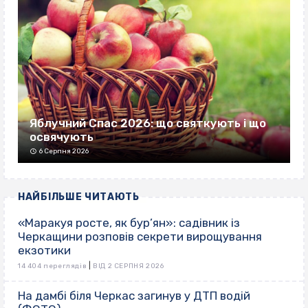
Яблучний Спас 2026: що святкують і що
освячують
6 Серпня 2026
НАЙБІЛЬШЕ ЧИТАЮТЬ
«Маракуя росте, як бур’ян»: садівник із
Черкащини розповів секрети вирощування
екзотики
|
14 404 переглядів
ВІД 2 СЕРПНЯ 2026
На дамбі біля Черкас загинув у ДТП водій