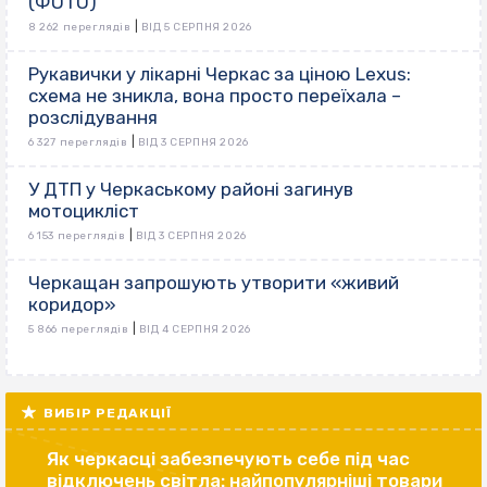
(ФОТО)
|
8 262 переглядів
ВІД 5 СЕРПНЯ 2026
Рукавички у лікарні Черкас за ціною Lexus:
схема не зникла, вона просто переїхала –
розслідування
|
6 327 переглядів
ВІД 3 СЕРПНЯ 2026
У ДТП у Черкаському районі загинув
мотоцикліст
|
6 153 переглядів
ВІД 3 СЕРПНЯ 2026
Черкащан запрошують утворити «живий
коридор»
|
5 866 переглядів
ВІД 4 СЕРПНЯ 2026
ВИБІР РЕДАКЦІЇ
Як черкасці забезпечують себе під час
відключень світла: найпопулярніші товари