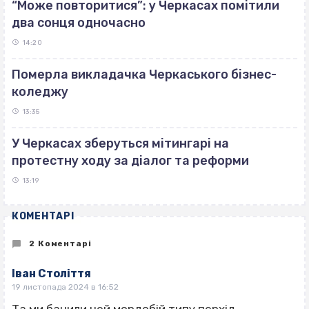
“Може повторитися”: у Черкасах помітили
два сонця одночасно
14:20
Померла викладачка Черкаського бізнес-
коледжу
13:35
У Черкасах зберуться мітингарі на
протестну ходу за діалог та реформи
13:19
КОМЕНТАРІ
2 Коментарі
Іван Століття
19 листопада 2024 в 16:52
Та ми бачили цей мордобій,типу перхід