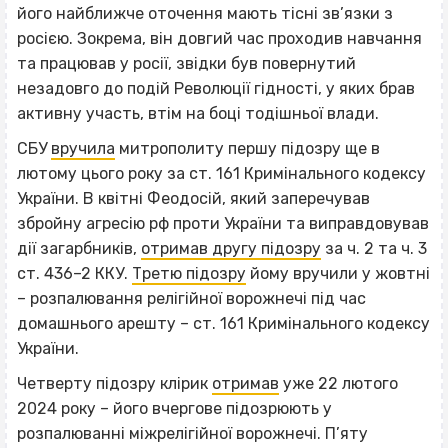
його найближче оточення мають тісні зв’язки з
росією. Зокрема, він довгий час проходив навчання
та працював у росії, звідки був повернутий
незадовго до подій Революції гідності, у яких брав
активну участь, втім на боці тодішньої влади.
СБУ
вручила
митрополиту першу підозру ще в
лютому цього року за ст. 161 Кримінального кодексу
України. В квітні Феодосій, який заперечував
збройну агресію рф проти України та виправдовував
дії загарбників,
отримав другу підозру
за ч. 2 та ч. 3
ст. 436–2 ККУ.
Третю підозру
йому вручили у жовтні
– розпалювання релігійної ворожнечі під час
домашнього арешту – ст. 161 Кримінального кодексу
України.
Четверту підозру клірик
отримав
уже 22 лютого
2024 року – його вчергове підозрюють у
розпалюванні міжрелігійної ворожнечі. П’яту