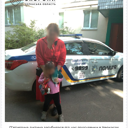
П’ятирічна дитина загубилася під час прогулянки в Черкасах