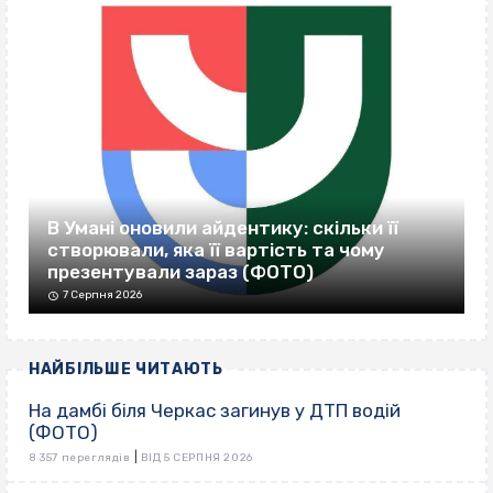
В Умані оновили айдентику: скільки її
створювали, яка її вартість та чому
презентували зараз (ФОТО)
7 Серпня 2026
НАЙБІЛЬШЕ ЧИТАЮТЬ
На дамбі біля Черкас загинув у ДТП водій
(ФОТО)
|
8 357 переглядів
ВІД 5 СЕРПНЯ 2026