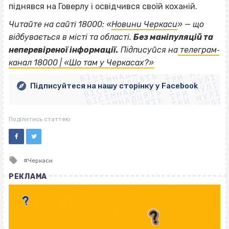
піднявся на Говерлу і освідчився своїй коханій.
Читайте на сайті 18000: «
Новини Черкаси
» — що
відбувається в місті та області.
Без маніпуляцій та
ВІСІМНАДЦЯТЬ ТРИ НУЛІ
неперевіреної інформації.
Підписуйся на
телеграм‐
ВІСІМНАДЦЯТЬ ТРИ НУЛІ
ВІСІМНАДЦЯТЬ ТРИ НУЛІ
канал 18000 | «Шо там у Черкасах?»
ВІСІМНАДЦЯТЬ ТРИ НУЛІ
ВІСІМНАДЦЯТЬ ТРИ НУЛІ
ВІСІМНАДЦЯТЬ ТРИ НУЛІ
Підписуйтеся на нашу сторінку у Facebook
ВІСІМНАДЦЯТЬ ТРИ НУЛІ
ВІСІМНАДЦЯТЬ ТРИ НУЛІ
Поділитись статтею
Tagged
Черкаси
with
РЕКЛАМА