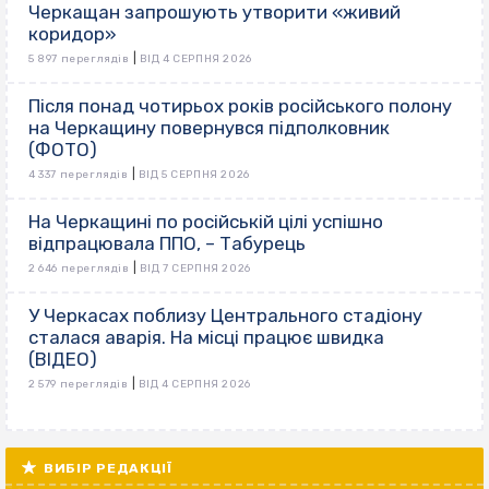
Черкащан запрошують утворити «живий
коридор»
|
5 897 переглядів
ВІД 4 СЕРПНЯ 2026
Після понад чотирьох років російського полону
на Черкащину повернувся підполковник
(ФОТО)
|
4 337 переглядів
ВІД 5 СЕРПНЯ 2026
На Черкащині по російській цілі успішно
відпрацювала ППО, – Табурець
|
2 646 переглядів
ВІД 7 СЕРПНЯ 2026
У Черкасах поблизу Центрального стадіону
сталася аварія. На місці працює швидка
(ВІДЕО)
|
2 579 переглядів
ВІД 4 СЕРПНЯ 2026
ВИБІР РЕДАКЦІЇ