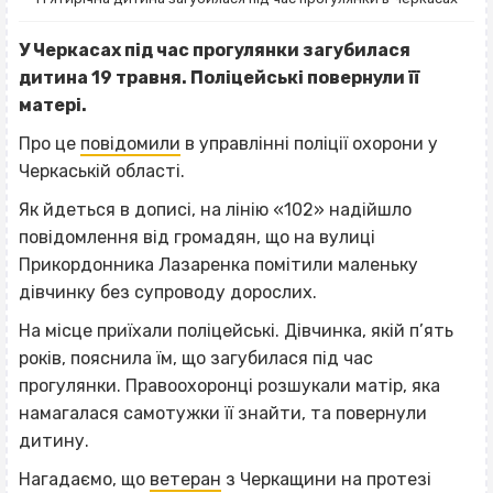
У Черкасах під час прогулянки загубилася
дитина 19 травня. Поліцейські повернули її
матері.
Про це
повідомили
в управлінні поліції охорони у
Черкаській області.
Як йдеться в дописі, на лінію «102» надійшло
повідомлення від громадян, що на вулиці
Прикордонника Лазаренка помітили маленьку
дівчинку без супроводу дорослих.
На місце приїхали поліцейські. Дівчинка, якій п’ять
років, пояснила їм, що загубилася під час
прогулянки. Правоохоронці розшукали матір, яка
намагалася самотужки її знайти, та повернули
дитину.
Нагадаємо, що
ветеран
з Черкащини на протезі