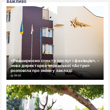
ВАЖЛИВО
«Розширюємо спектр послуг і фахівців», –
нова директорка черкаської «Астри»
розповіла про зміни у закладі
09:00