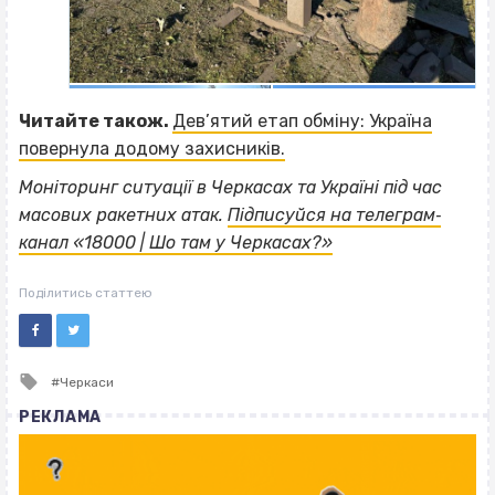
Читайте також.
Дев’ятий етап обміну: Україна
повернула додому захисників.
Моніторинг ситуації в Черкасах та Україні під час
масових ракетних атак.
Підписуйся на телеграм‐
канал «18000 | Шо там у Черкасах?»
Поділитись статтею
Tagged
Черкаси
with
РЕКЛАМА