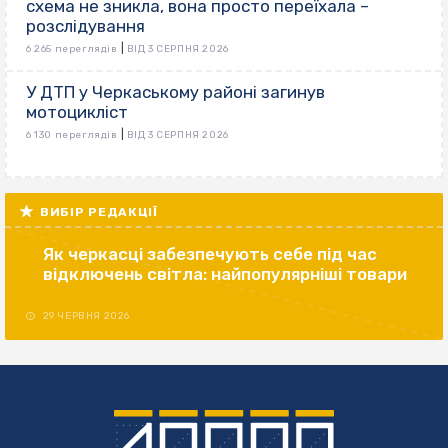
схема не зникла, вона просто переїхала –
розслідування
|
6 265 переглядів
ВІД 3 СЕРПНЯ 2026
У ДТП у Черкаському районі загинув
мотоцикліст
|
6 130 переглядів
ВІД 3 СЕРПНЯ 2026
ВИБІР РЕДАКЦІЇ
Як черкасці забезпечують себе під час
відключень світла: найпопулярніші товари
29 ЧЕРВНЯ 2026