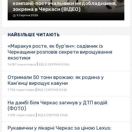
компанії‐постачальники медобладнання,
зокрема в Черкаси (ВІДЕО)
5 Серпня 2026
НАЙБІЛЬШЕ ЧИТАЮТЬ
«Маракуя росте, як бур’ян»: садівник із
Черкащини розповів секрети вирощування
екзотики
|
14 357 переглядів
ВІД 2 СЕРПНЯ 2026
Отримали 50 тонн врожаю: як родина у
Кам’янці вирощує кавуни
|
7 754 переглядів
ВІД 1 СЕРПНЯ 2026
На дамбі біля Черкас загинув у ДТП водій
(ФОТО)
|
7 292 переглядів
ВІД 5 СЕРПНЯ 2026
Рукавички у лікарні Черкас за ціною Lexus: