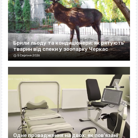
Брили льоду та кондиціонери: як рятують
тварин від спеки у зоопарку Черкас
5 Серпня 2026
Одне провадження на двох: як пов’язані