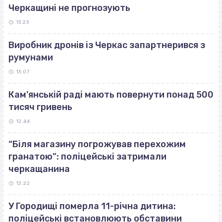
Черкащині не прогнозують
13:23
Виробник дронів із Черкас запартнерився з
румунами
13:07
Кам’янській раді мають повернути понад 500
тисяч гривень
12:44
“Біля магазину погрожував перехожим
гранатою”: поліцейські затримали
черкащанина
12:22
У Городищі померла 11-річна дитина:
поліцейські встановлюють обставини