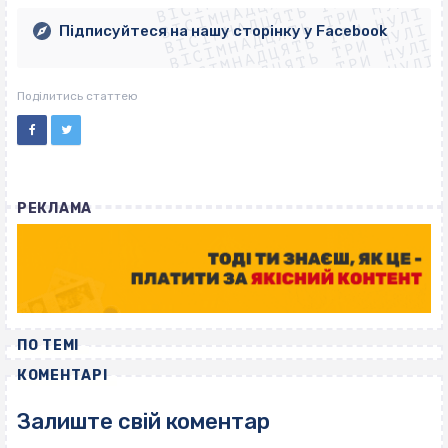
ВІСІМНАДЦЯТЬ ТРИ НУЛІ
ВІСІМНАДЦЯТЬ ТРИ НУЛІ
ВІСІМНАДЦЯТЬ ТРИ НУЛІ
ВІСІМНАДЦЯТЬ ТРИ НУЛІ
ВІСІМНАДЦЯТЬ ТРИ НУЛІ
Підписуйтеся на нашу сторінку у Facebook
ВІСІМНАДЦЯТЬ ТРИ НУЛІ
ВІСІМНАДЦЯТЬ ТРИ НУЛІ
Поділитись статтею
РЕКЛАМА
ПО ТЕМІ
КОМЕНТАРІ
Залиште свій коментар