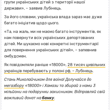
групи українських дітей з території нашої
держави», – заявив Лубінець.
За його словами, українська влада зараз має дуже
багато ініціатив щодо цього.
«Та, на жаль, ми не маємо багато інструментів, як
нам повернути всіх українських депортованих
дітей. Ми шукаємо нові конкретні інструментарії
для повернення українських дітей», – запевнив
омбудсмен.
Як повідомляли раніше «18000»,
28 тисяч цивільних
українців перебувають у полоні рф, – Лубінець
.
Стань Миколайчиком для воїна! Долучайся до
мегазбору
«18000» і Хамази та збирай з нами 3
мільйони на подарунки захисникам. Відправляй свій
важливий донат на
банку
.
ВІСІМНАДЦЯТЬ ТРИ НУЛІ