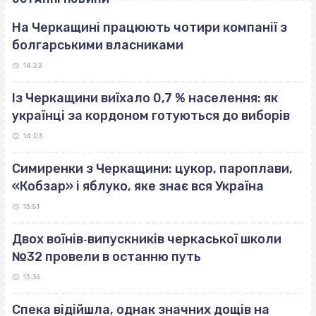
На Черкащині працюють чотири компанії з
болгарськими власниками
14:22
Із Черкащини виїхало 0,7 % населення: як
українці за кордоном готуються до виборів
14:03
Симиренки з Черкащини: цукор, пароплави,
«Кобзар» і яблуко, яке знає вся Україна
13:51
Двох воїнів‐випускників черкаської школи
№32 провели в останню путь
13:36
Спека відійшла, однак значних дощів на