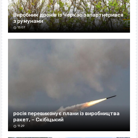
Виробник дронів із Черкас запартнерився
з румунами
13:07
росія перевиконує плани із виробництва
ракет, – Скібіцький
11:29