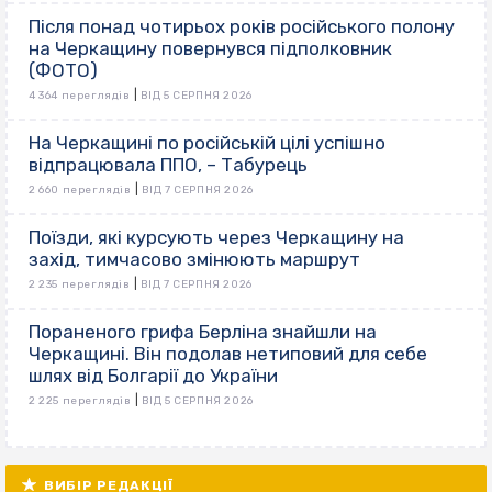
Після понад чотирьох років російського полону
на Черкащину повернувся підполковник
(ФОТО)
|
4 364 переглядів
ВІД 5 СЕРПНЯ 2026
На Черкащині по російській цілі успішно
відпрацювала ППО, – Табурець
|
2 660 переглядів
ВІД 7 СЕРПНЯ 2026
Поїзди, які курсують через Черкащину на
захід, тимчасово змінюють маршрут
|
2 235 переглядів
ВІД 7 СЕРПНЯ 2026
Пораненого грифа Берліна знайшли на
Черкащині. Він подолав нетиповий для себе
шлях від Болгарії до України
|
2 225 переглядів
ВІД 5 СЕРПНЯ 2026
ВИБІР РЕДАКЦІЇ