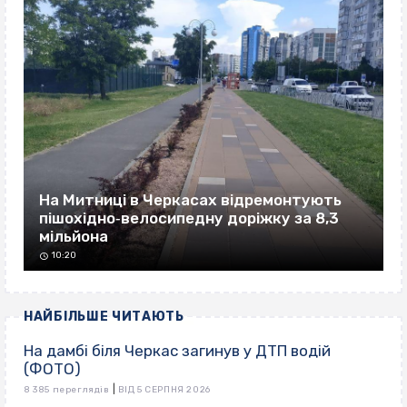
На Митниці в Черкасах відремонтують
пішохідно‐велосипедну доріжку за 8,3
мільйона
10:20
НАЙБІЛЬШЕ ЧИТАЮТЬ
На дамбі біля Черкас загинув у ДТП водій
(ФОТО)
|
8 385 переглядів
ВІД 5 СЕРПНЯ 2026