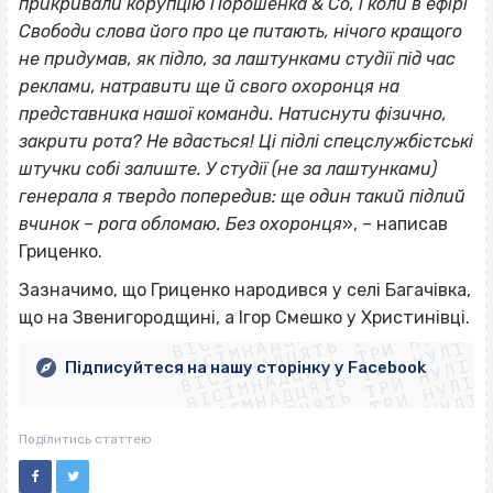
прикривали корупцію Порошенка & Со, і коли в ефірі
Свободи слова його про це питають, нічого кращого
не придумав, як підло, за лаштунками студії під час
реклами, натравити ще й свого охоронця на
представника нашої команди. Натиснути фізично,
закрити рота? Не вдасться! Ці підлі спецслужбістські
штучки собі залиште. У студії (не за лаштунками)
генерала я твердо попередив: ще один такий підлий
вчинок – рога обломаю. Без охоронця
», – написав
Гриценко.
ВІСІМНАДЦЯТЬ ТРИ НУЛІ
Зазначимо, що Гриценко народився у селі Багачівка,
ВІСІМНАДЦЯТЬ ТРИ НУЛІ
ВІСІМНАДЦЯТЬ ТРИ НУЛІ
що на Звенигородщині, а Ігор Смешко у Христинівці.
ВІСІМНАДЦЯТЬ ТРИ НУЛІ
ВІСІМНАДЦЯТЬ ТРИ НУЛІ
ВІСІМНАДЦЯТЬ ТРИ НУЛІ
Підписуйтеся на нашу сторінку у Facebook
ВІСІМНАДЦЯТЬ ТРИ НУЛІ
ВІСІМНАДЦЯТЬ ТРИ НУЛІ
Поділитись статтею