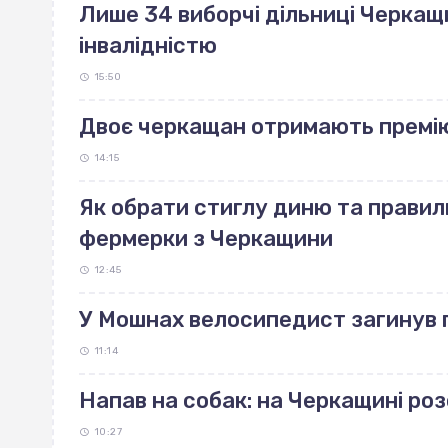
Лише 34 виборчі дільниці Черкащ
інвалідністю
15:50
Двоє черкащан отримають премі
14:15
Як обрати стиглу диню та правиль
фермерки з Черкащини
12:45
У Мошнах велосипедист загинув п
11:14
Напав на собак: на Черкащині р
10:27