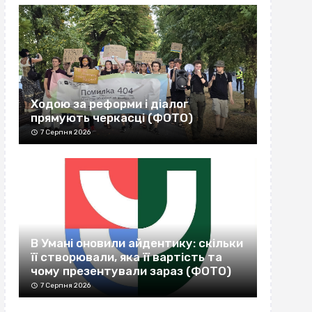
Ходою за реформи і діалог
прямують черкасці (ФОТО)
7 Серпня 2026
В Умані оновили айдентику: скільки
її створювали, яка її вартість та
чому презентували зараз (ФОТО)
7 Серпня 2026