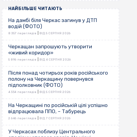
НАЙБІЛЬШЕ ЧИТАЮТЬ
На дамбі біля Черкас загинув у ДТП
водій (ФОТО)
|
8 357 переглядів
ВІД 5 СЕРПНЯ 2026
Черкащан запрошують утворити
«живий коридор»
|
5 896 переглядів
ВІД 4 СЕРПНЯ 2026
Після понад чотирьох років російського
полону на Черкащину повернувся
підполковник (ФОТО)
|
4 334 переглядів
ВІД 5 СЕРПНЯ 2026
На Черкащині по російській цілі успішно
відпрацювала ППО, – Табурець
|
2 646 переглядів
ВІД 7 СЕРПНЯ 2026
У Черкасах поблизу Центрального