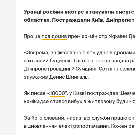
Уранці росіяни вкотре атакували енерге
областях. Постраждали Київ, Дніпропе
Про це
повідомив
прем’єр-міністр України Д
«Зокрема, зафіксовано п’ять ударів дронами
житловий будинок. Також агресор завдав ра
Дніпропетровщині й Сумщині. Сотні населени
зауважив Денис Шмигаль.
Як писав «
18000
″, у Києві постраждав Шевч
камікадзе стався вибух в житловому будинк
За його словами, наразі всі служби працюють
відновленням електропостачання. Кожен рег