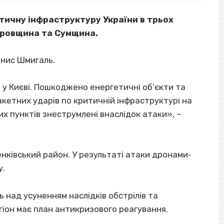
тичну інфраструктуру України в трьох
тровщина та Сумщина.
енис Шмигаль.
 у Києві. Пошкоджено енергетичні об’єкти та
кетних ударів по критичній інфраструктурі на
х пунктів знеструмлені внаслідок атаки», –
енківський район. У результаті атаки дронами‐
у.
 над усуненням наслідків обстрілів та
іон має план антикризового реагування.