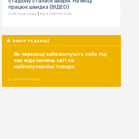
стадіону сталася аварія. На місці
працює швидка (ВІДЕО)
|
2 579 переглядів
ВІД 4 СЕРПНЯ 2026
ВИБІР РЕДАКЦІЇ
Як черкасці забезпечують себе під
час відключень світла:
найпопулярніші товари
29 ЧЕРВНЯ 2026