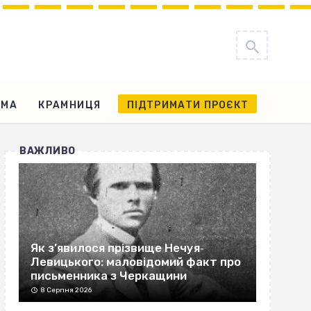
АМА
КРАМНИЦЯ
ПІДТРИМАТИ ПРОЄКТ
ВАЖЛИВО
Як з’явилося прізвище Нечуя‐
Левицького: маловідомий факт про
письменника з Черкащини
8 Серпня 2026