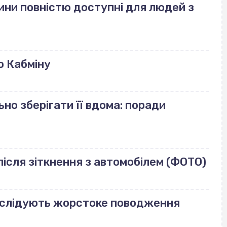
ини повністю доступні для людей з
ю Кабміну
но зберігати її вдома: поради
ісля зіткнення з автомобілем (ФОТО)
озслідують жорстоке поводження