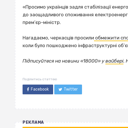
«Просимо українців задля стабілізації енерг
до заощадливого споживання електроенергії.
прем’єр-міністр.
Нагадаємо, черкасців просили
обмежити спо
коли було пошкоджено інфраструктурні об’єк
Підписуйтеся на новини «18000» у
вайбері
.
Поділитись статтею
Facebook
Twitter
РЕКЛАМА