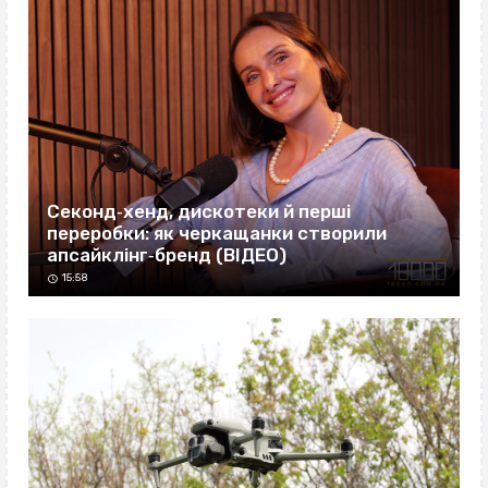
Секонд‐хенд, дискотеки й перші
переробки: як черкащанки створили
апсайклінг‐бренд (ВІДЕО)
15:58