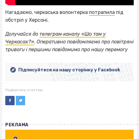
Нагадаємо, черкаська волонтерка
потрапила
під
обстріл у Херсоні.
Долучайся до
телеграм‐каналу «Шо там у
Черкасах?»
. Оперативно повідомляємо про повітряні
ВІСІМНАДЦЯТЬ ТРИ НУЛІ
тривоги і першими повідомимо про нашу перемогу
ВІСІМНАДЦЯТЬ ТРИ НУЛІ
ВІСІМНАДЦЯТЬ ТРИ НУЛІ
ВІСІМНАДЦЯТЬ ТРИ НУЛІ
ВІСІМНАДЦЯТЬ ТРИ НУЛІ
ВІСІМНАДЦЯТЬ ТРИ НУЛІ
Підписуйтеся на нашу сторінку у Facebook
ВІСІМНАДЦЯТЬ ТРИ НУЛІ
ВІСІМНАДЦЯТЬ ТРИ НУЛІ
Поділитись статтею
РЕКЛАМА