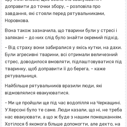
доправити до точки збору, – розповіла про
завдання, які стояли перед рятувальниками,
Норовкова.
Вона також зазначила, що тварини були у стресі і
залякані – до них слід було знайти окремий підхід.
- Від страху вони забиралися у якісь кутки, на дахи.
Були агресивні тварини, всі отримали величезний
стрес, доводилося вмовляти, підлаштовуватися під
тваринку, щоб доправити її до берега, – каже
рятувальниця.
Найбільше рятувальників вразили люди, які
відмовлялися евакуюватися.
- Ми це пройшли ще під час водопілля на Черкащині.
У Херсоні було те саме. Люди казали, що ні, не треба
нас евакуювати, а що ж буде з нашим помешканням.
Хотілося б якомога більше допомогти, але дехто, на