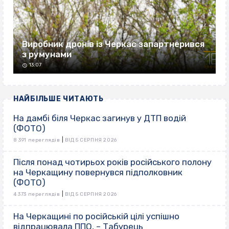
Виробник дронів із Черкас запартнерився
з румунами
13:07
НАЙБІЛЬШЕ ЧИТАЮТЬ
На дамбі біля Черкас загинув у ДТП водій
(ФОТО)
|
8 391 переглядів
ВІД 5 СЕРПНЯ 2026
Після понад чотирьох років російського полону
на Черкащину повернувся підполковник
(ФОТО)
|
4 373 переглядів
ВІД 5 СЕРПНЯ 2026
На Черкащині по російській цілі успішно
відпрацювала ППО, – Табурець