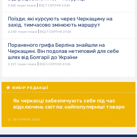
|
2 663 переглядів
ВІД 7 СЕРПНЯ 2026
Поїзди, які курсують через Черкащину на
захід, тимчасово змінюють маршрут
|
2 240 переглядів
ВІД 7 СЕРПНЯ 2026
Пораненого грифа Берліна знайшли на
Черкащині. Він подолав нетиповий для себе
шлях від Болгарії до України
|
2 227 переглядів
ВІД 5 СЕРПНЯ 2026
ВИБІР РЕДАКЦІЇ
Як черкасці забезпечують себе під час
відключень світла: найпопулярніші товари
29 ЧЕРВНЯ 2026