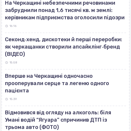
На Черкащині небезпечними речовинами
забруднили понад 1,6 тисячі кв. м землі:
керівникам підприємства оголосили підозри
16:16
Секонд‐хенд, дискотеки й перші переробки:
як черкащанки створили апсайклінг‐бренд
(ВІДЕО)
15:58
Вперше на Черкащині одночасно
прооперували серце та легеню одного
пацієнта
15:39
Відмовився від огляду на алкоголь: біля
Умані водій “Ягуара” спричинив ДТП із
трьома авто (ФОТО)