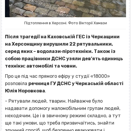
Підтоплення в Херсоні. Фото Вікторії Хамази
Після трагедії на Каховській ГЕС із Черкащини
на Херсонщину вирушили 22 рятувальники,
серед яких – водолази‐піротехніки. Також із
собою працівники ДСНС узяли дев’ять одиниць
техніки: автомобілі та човни.
Про це під час прямого ефіру у студії «18000»
розповіла
речниця ГУ ДСНС у Черкаській області
Юлія Норовкова
.
- Рятували людей, тварин. Найважче було
надавати допомогу маломобільним групам людей,
неходячим. Це і в звичному режимі складно, а тут
ще такі умови, що треба призвичаїтись, знайти
зручний спосіб, щоб безпечно евакуювати і