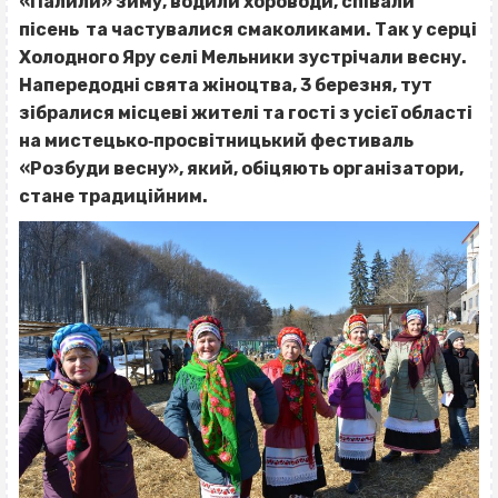
«Палили» зиму, водили хороводи, співали
пісень та частувалися смаколиками. Так у серці
Холодного Яру селі Мельники зустрічали весну.
Напередодні свята жіноцтва, 3 березня, тут
зібралися місцеві жителі та гості з усієї області
на мистецько‐просвітницький фестиваль
«Розбуди весну», який, обіцяють організатори,
стане традиційним.