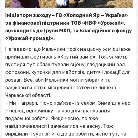
Ініціатори заходу – ГО «Холодний Яр — Україна»
за фінансової підтримки ТОВ «НВФ «Урожай»,
що входить до Групи МХП, та Благодійного фонду
«Урожай‐громаді».
Нагадаємо, що Мельники торік на цьому ж місці вже
приймали фестиваль «Крутий заміс». Тож замість
пустиря тут облаштували сцену, глядацький зал,
фотозони, куточки для майстрів, дитячі локації для
розваг. Все, аби Мельники могли зібрати та
зацікавити сотні місцевих і гостей не лише із
Черкаської області.
– Ми – аграрії, тісно пов’язані з селом. Зима для нас
– період відпочинку та час для планування
подальшої роботи. Якщо чесно, то вже
навідпочивалися і зачекалися на весну. Тож
вирішили її зустріти, а де це робити, як не тут, на