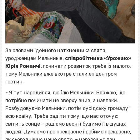
За словами ідейного натхненника свята,
уродженцем Мельників,
співробітника «Урожаю»
Юрія Романчі,
починати розвиток треба із малого,
тому Мельники вже вкотре стали епіцентром
гостин.
- Я тут народився, люблю Мельники. Вважаю, що
потрібно починати не зверху вниз, а навпаки.
Розбудовуємо Мельники, потім сусідську громаду і
всю країну. Треба радіти тому, що нас оточує:
світить сонце – радіємо весні і будимо її в душах
людей. Думаємо про прекрасне і робимо прекрасне,
як сьогоднішнє наше свято, – наголошує пан