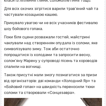
класи із ліплення глини, соломоплетіння тощо.
Для всіх охочих зігрітися варили трав’яний чай та
частували козацькою кашею.
Прикувало увагою чи не всіх учасників фестивалю
шоу бойового гопака.
Поки біля сцени розважали гостей, майстрині
чаклували над створенням опудала із соломи, яке
символізувало зиму. Тож аби остаточно
попрощатися із холодами та запросити весну,
солом’яну Марену у супроводі пісень та хороводів
спалили на вогнищі.
Також присутні мали змогу позмагатися за призи
від організаторів: дві команди «Холодний Яр» та
«Бойовий гопак» на швидкість переносили тюки
соломи та створювали «Сонцезавра».