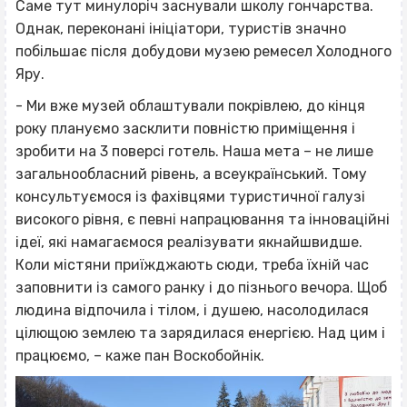
Саме тут минулоріч заснували школу гончарства.
Однак, переконані ініціатори, туристів значно
побільшає після добудови музею ремесел Холодного
Яру.
- Ми вже музей облаштували покрівлею, до кінця
року плануємо засклити повністю приміщення і
зробити на 3 поверсі готель. Наша мета – не лише
загальнообласний рівень, а всеукраїнський. Тому
консультуємося із фахівцями туристичної галузі
високого рівня, є певні напрацювання та інноваційні
ідеї, які намагаємося реалізувати якнайшвидше.
Коли містяни приїжджають сюди, треба їхній час
заповнити із самого ранку і до пізнього вечора. Щоб
людина відпочила і тілом, і душею, насолодилася
цілющою землею та зарядилася енергією. Над цим і
працюємо, – каже пан Воскобойнік.