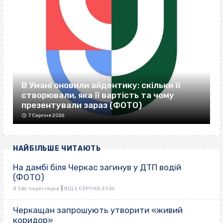
В Умані оновили айдентику: скільки її
створювали, яка її вартість та чому
презентували зараз (ФОТО)
7 Серпня 2026
НАЙБІЛЬШЕ ЧИТАЮТЬ
На дамбі біля Черкас загинув у ДТП водій
(ФОТО)
|
8 346 переглядів
ВІД 5 СЕРПНЯ 2026
Черкащан запрошують утворити «живий
коридор»