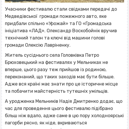
Учасники фестивалю стали свідками передачі до
Медведівської громади пожежного авто, яке
придбали спільно «Урожай» та ГО «Громадська
ініціатива «ЛАД». Олександр Воскобойнік вручив
технічний талон та ключі від машини голові
громади Олексію Лавріненку.
Житель сусіднього села Головківка Петро
Брюховецький на фестивалях у Мельниках не
вперше, цього разу теж прийшов із родиною,
переконаний, що таких заходів має бути більше.
Адже вся країні має знати про це історичне місце
та побачити майстерність тутешніх умільців.
А уродженка Мельників Надія Дмитренко додає, що
час для проведення цього фестивалю підібрано
більш ніж вдало, адже саме в цю пору холодноярські
пагорби рясно, як ніде, вкриваються