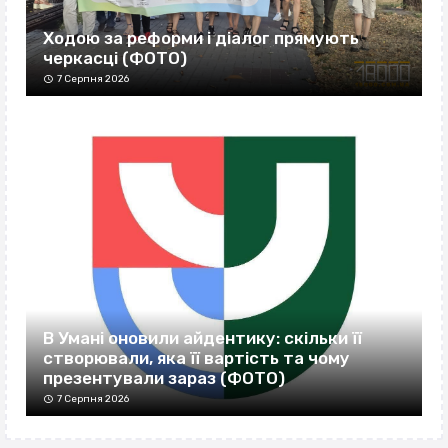
Ходою за реформи і діалог прямують
черкасці (ФОТО)
7 Серпня 2026
В Умані оновили айдентику: скільки її
створювали, яка її вартість та чому
презентували зараз (ФОТО)
7 Серпня 2026