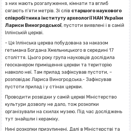
з них мають розгалуження, кімнати та вглиб
сягають п’яти метрів. Зі слів
старшого наукового
співробітника інституту археології НАН України
Лариси Виногродської
, пустоти виявлені і в самій
Іллінській церкві.
- Ця Іллінська церква побудована за наказом
гетьмана Богдана Хмельницького в середині 17
століття. Цього року група науковців дослідила
геосканером приміщення церкви та територію
навколо неї. Там прилад зафіксував пустоти, –
розповідає Лариса Виногродська.- Зафіксував
пустоти прилад і у стінах церкви.
Проводити розвідки у самій церкві Міністерство
культури дозволу не дало, тож розкопки
організували на схилах музею. Під час досліджень
тут знайшли і кераміку.
Нині розкопки призупинені. Далі в Міністерстві та