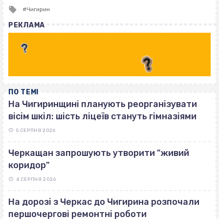
Tagged
Чигирин
with
РЕКЛАМА
ПО ТЕМІ
На Чигиринщині планують реорганізувати
вісім шкіл: шість ліцеїв стануть гімназіями
5 СЕРПНЯ 2026
Черкащан запрошують утворити "живий
коридор"
4 СЕРПНЯ 2026
На дорозі з Черкас до Чигирина розпочали
першочергові ремонтні роботи