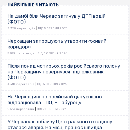
НАЙБІЛЬШЕ ЧИТАЮТЬ
На дамбі біля Черкас загинув у ДТП водій
(ФОТО)
|
8 328 переглядів
ВІД 5 СЕРПНЯ 2026
Черкащан запрошують утворити «живий
коридор»
|
5 892 переглядів
ВІД 4 СЕРПНЯ 2026
Після понад чотирьох років російського полону
на Черкащину повернувся підполковник
(ФОТО)
|
4 318 переглядів
ВІД 5 СЕРПНЯ 2026
На Черкащині по російській цілі успішно
відпрацювала ППО, – Табурець
|
2 633 переглядів
ВІД 7 СЕРПНЯ 2026
У Черкасах поблизу Центрального стадіону
сталася аварія. На місці працює швидка