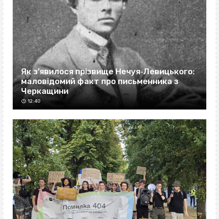
Як з’явилося прізвище Нечуя‐Левицького:
маловідомий факт про письменника з
Черкащини
12:40