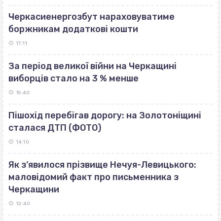
Черкасиенергозбут нараховуватиме
боржникам додаткові кошти
17:11
За період великої війни на Черкащині
виборців стало на 3 % менше
15:40
Пішохід перебігав дорогу: на Золотоніщині
сталася ДТП (ФОТО)
14:10
Як з’явилося прізвище Нечуя-Левицького:
маловідомий факт про письменника з
Черкащини
12:40