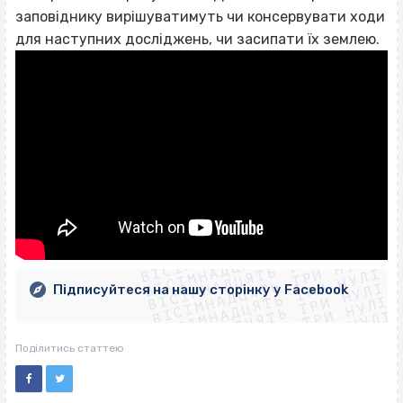
заповіднику вирішуватимуть чи консервувати ходи
для наступних досліджень, чи засипати їх землею.
ВІСІМНАДЦЯТЬ ТРИ НУЛІ
ВІСІМНАДЦЯТЬ ТРИ НУЛІ
ВІСІМНАДЦЯТЬ ТРИ НУЛІ
ВІСІМНАДЦЯТЬ ТРИ НУЛІ
ВІСІМНАДЦЯТЬ ТРИ НУЛІ
ВІСІМНАДЦЯТЬ ТРИ НУЛІ
Підписуйтеся на нашу сторінку у Facebook
ВІСІМНАДЦЯТЬ ТРИ НУЛІ
ВІСІМНАДЦЯТЬ ТРИ НУЛІ
Поділитись статтею