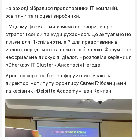
На заході зібралися представники ІТ‐компаній,
освітяни та місцеві виробники.
- У цьому форматі ми хочемо поговорити про
стратегії сенси та куди рухаємося. Це актуально не
тільки для ІТ‐спільноти, а й для представників
малого, середнього та великого бізнесів. Форум – це
неформальна дискусія, діалог, – розповіла керівниця
«Cherkasy IT Cluster» Анастасія Негода.
У ролі спікерів на бізнес‐форумі виступають
директор Інституту фронтиру Євген Глібовицький
та керівник «Deloitte Academy» Іван Компан.