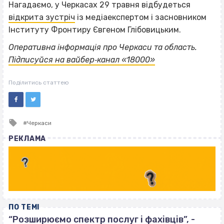
Нагадаємо, у Черкасах 29 травня відбудеться
відкрита зустріч
із медіаекспертом і засновником
Інституту Фронтиру Євгеном Глібовицьким.
Оперативна інформація про Черкаси та область.
Підписуйся на вайбер‐канал «18000»
Поділитись статтею
Tagged
Черкаси
with
РЕКЛАМА
ПО ТЕМІ
“Розширюємо спектр послуг і фахівців”, -