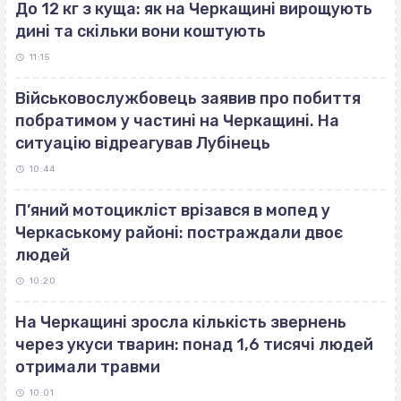
До 12 кг з куща: як на Черкащині вирощують
дині та скільки вони коштують
11:15
Військовослужбовець заявив про побиття
побратимом у частині на Черкащині. На
ситуацію відреагував Лубінець
10:44
П’яний мотоцикліст врізався в мопед у
Черкаському районі: постраждали двоє
людей
10:20
На Черкащині зросла кількість звернень
через укуси тварин: понад 1,6 тисячі людей
отримали травми
10:01