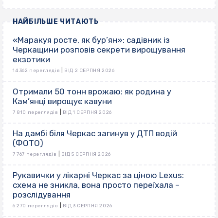
НАЙБІЛЬШЕ ЧИТАЮТЬ
«Маракуя росте, як бур’ян»: садівник із
Черкащини розповів секрети вирощування
екзотики
|
14 362 переглядів
ВІД 2 СЕРПНЯ 2026
Отримали 50 тонн врожаю: як родина у
Кам’янці вирощує кавуни
|
7 810 переглядів
ВІД 1 СЕРПНЯ 2026
На дамбі біля Черкас загинув у ДТП водій
(ФОТО)
|
7 767 переглядів
ВІД 5 СЕРПНЯ 2026
Рукавички у лікарні Черкас за ціною Lexus:
схема не зникла, вона просто переїхала –
розслідування
|
6 270 переглядів
ВІД 3 СЕРПНЯ 2026