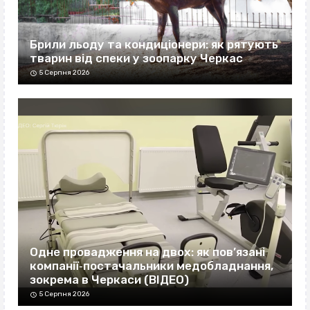
Брили льоду та кондиціонери: як рятують
тварин від спеки у зоопарку Черкас
5 Серпня 2026
Одне провадження на двох: як пов’язані
компанії‐постачальники медобладнання,
зокрема в Черкаси (ВІДЕО)
5 Серпня 2026