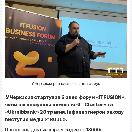
У Черкасах розпочався бізнес‐форум
У Черкасах стартував бізнес‐форум «ITFUSION»,
який організували компанія «IT Cluster» та
«Ukrsibbank» 28 травня. Інфопартнером заходу
виступає медіа «18000».
Про це повідомляє кореспондент «18000».