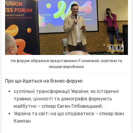
На форумі зібралися представники ІТ‐компаній, освітяни та
місцеві виробники
Про що йдеться на бізнес‐форумі:
суспільні трансформації України: як історичні
травми, цінності та демографія формують
майбутнє – спікер Євген Глібовицький;
Україна та світ: на що сподіватися – спікер Іван
Компан