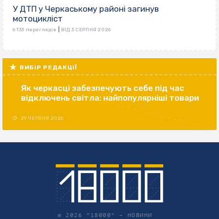
У ДТП у Черкаському районі загинув
мотоцикліст
|
6 133 переглядів
ВІД 3 СЕРПНЯ 2026
ВИБІР РЕДАКЦІЇ
Як черкасці забезпечують себе під час
відключень світла: найпопулярніші товари
29 ЧЕРВНЯ 2026
© 2026 "18000" –
НОВИНИ