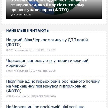
створювали, яка її вартість та чому
презентували зараз (ФОТО)
7 Серпня 2026
НАЙБІЛЬШЕ ЧИТАЮТЬ
На дамбі біля Черкас загинув у ДТП водій
(ФОТО)
|
8 339 переглядів
ВІД 5 СЕРПНЯ 2026
Черкащан запрошують утворити «живий
коридор»
|
5 896 переглядів
ВІД 4 СЕРПНЯ 2026
Після понад чотирьох років російського полону
на Черкащину повернувся підполковник
(ФОТО)
|
4 328 переглядів
ВІД 5 СЕРПНЯ 2026
На Черкащині по російській цілі успішно