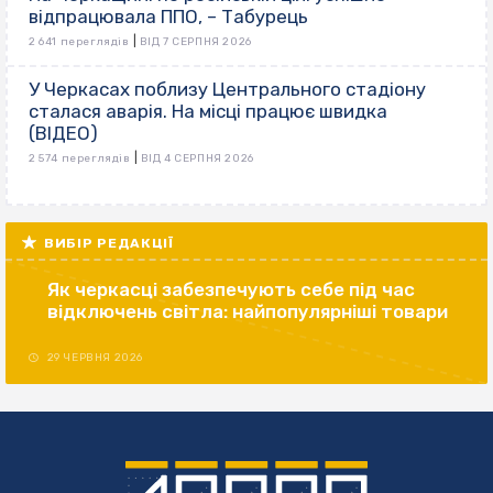
відпрацювала ППО, – Табурець
|
2 641 переглядів
ВІД 7 СЕРПНЯ 2026
У Черкасах поблизу Центрального стадіону
сталася аварія. На місці працює швидка
(ВІДЕО)
|
2 574 переглядів
ВІД 4 СЕРПНЯ 2026
ВИБІР РЕДАКЦІЇ
Як черкасці забезпечують себе під час
відключень світла: найпопулярніші товари
29 ЧЕРВНЯ 2026