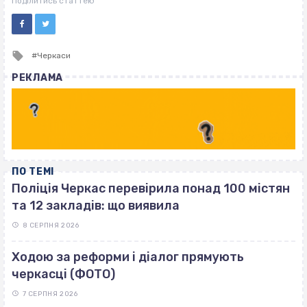
Поділитись статтею
Tagged
Черкаси
with
РЕКЛАМА
ПО ТЕМІ
Поліція Черкас перевірила понад 100 містян
та 12 закладів: що виявила
8 СЕРПНЯ 2026
Ходою за реформи і діалог прямують
черкасці (ФОТО)
7 СЕРПНЯ 2026