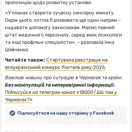
пропозицію щодо розвитку установи.
«У планах створити сучасну сенсорну кімнату.
Окрім цього, хотіла б розвивати ще один напрям –
надавати допомогу захисникам. Маємо певний
штат медичного персоналу, серед яких психологи
та інші профільні спеціалісти», – розповіла Інна
Шевченко.
Читайте також:
Стартувала реєстрація на
всеукраїнський конкурс Учитель року‐2026.
Важливі новини про ситуацію в Черкасах та країні.
Без маніпуляцій та неперевіреної інформації.
ВІСІМНАДЦЯТЬ ТРИ НУЛІ
Підписуйся на телеграм‐канал «18000 | Шо там у
ВІСІМНАДЦЯТЬ ТРИ НУЛІ
ВІСІМНАДЦЯТЬ ТРИ НУЛІ
Черкасах?»
ВІСІМНАДЦЯТЬ ТРИ НУЛІ
ВІСІМНАДЦЯТЬ ТРИ НУЛІ
ВІСІМНАДЦЯТЬ ТРИ НУЛІ
Підписуйтеся на нашу сторінку у Facebook
ВІСІМНАДЦЯТЬ ТРИ НУЛІ
ВІСІМНАДЦЯТЬ ТРИ НУЛІ