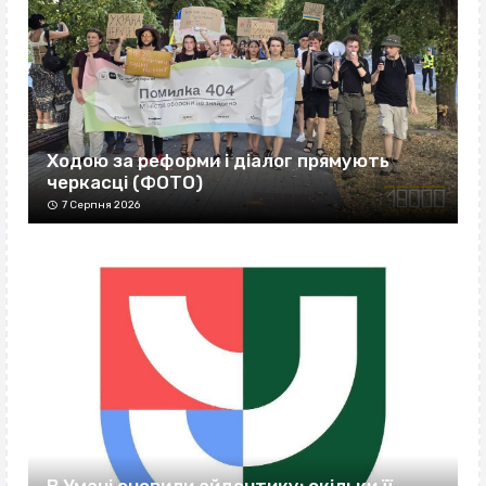
Ходою за реформи і діалог прямують
черкасці (ФОТО)
7 Серпня 2026
В Умані оновили айдентику: скільки її