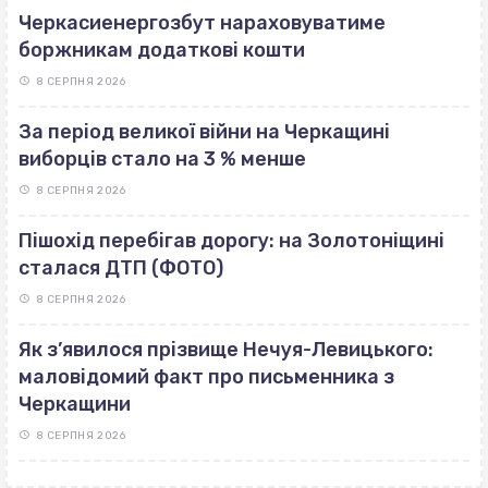
Черкасиенергозбут нараховуватиме
боржникам додаткові кошти
8 СЕРПНЯ 2026
За період великої війни на Черкащині
виборців стало на 3 % менше
8 СЕРПНЯ 2026
Пішохід перебігав дорогу: на Золотоніщині
сталася ДТП (ФОТО)
8 СЕРПНЯ 2026
Як з’явилося прізвище Нечуя-Левицького:
маловідомий факт про письменника з
Черкащини
8 СЕРПНЯ 2026