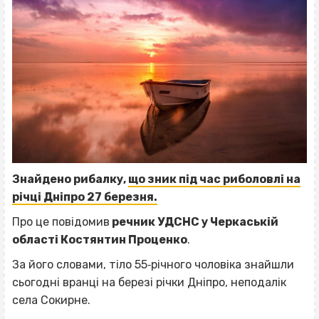
Знайдено рибалку,
що зник під час риболовлі на
річці Дніпро 27 березня.
Про це повідомив
речник УДСНС у Черкаській
області Костянтин Проценко
.
За його словами, тіло 55‐річного чоловіка знайшли
сьогодні вранці на березі річки Дніпро, неподалік
села Сокирне.