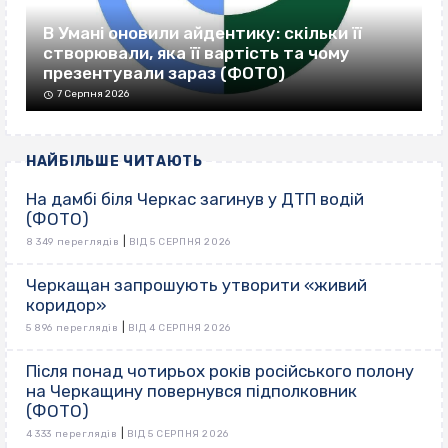
В Умані оновили айдентику: скільки її
створювали, яка її вартість та чому
презентували зараз (ФОТО)
7 Серпня 2026
НАЙБІЛЬШЕ ЧИТАЮТЬ
На дамбі біля Черкас загинув у ДТП водій
(ФОТО)
|
8 349 переглядів
ВІД 5 СЕРПНЯ 2026
Черкащан запрошують утворити «живий
коридор»
|
5 896 переглядів
ВІД 4 СЕРПНЯ 2026
Після понад чотирьох років російського полону
на Черкащину повернувся підполковник
(ФОТО)
|
4 333 переглядів
ВІД 5 СЕРПНЯ 2026