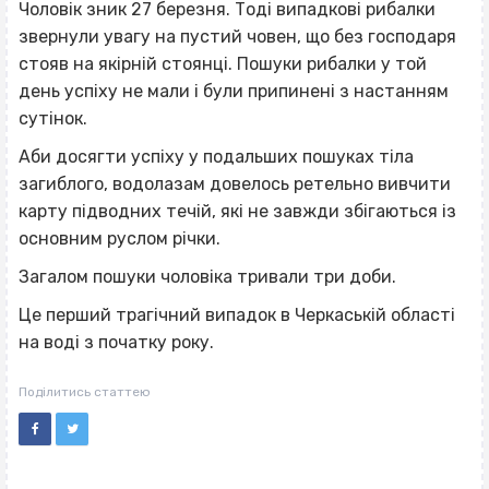
Чоловік зник 27 березня. Тоді випадкові рибалки
звернули увагу на пустий човен, що без господаря
стояв на якірній стоянці. Пошуки рибалки у той
день успіху не мали і бул
и припинені з настанням
сутінок.
Аби досягти успіху у подальших пошуках тіла
загиблого, водолазам довелось ретельно вивчити
карту підводних течій, які не завжди збігаються із
основним руслом річки.
Загалом пошуки чоловіка тривали три доби.
Це перший трагічний випадок в Черкаській області
на воді з початку року.
Поділитись статтею