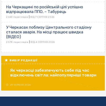
На Черкащині по російській цілі успішно
відпрацювала ППО, – Табурець
|
2 643 переглядів
ВІД 7 СЕРПНЯ 2026
У Черкасах поблизу Центрального стадіону
сталася аварія. На місці працює швидка
(ВІДЕО)
|
2 578 переглядів
ВІД 4 СЕРПНЯ 2026
ВИБІР РЕДАКЦІЇ
Як черкасці забезпечують себе під час
відключень світла: найпопулярніші товари
29 ЧЕРВНЯ 2026