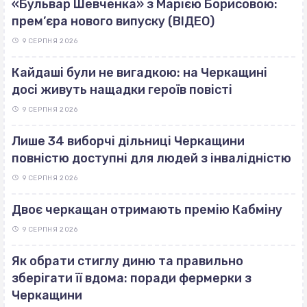
«Бульвар Шевченка» з Марією Борисовою:
прем’єра нового випуску (ВІДЕО)
9 СЕРПНЯ 2026
Кайдаші були не вигадкою: на Черкащині
досі живуть нащадки героїв повісті
9 СЕРПНЯ 2026
Лише 34 виборчі дільниці Черкащини
повністю доступні для людей з інвалідністю
9 СЕРПНЯ 2026
Двоє черкащан отримають премію Кабміну
9 СЕРПНЯ 2026
Як обрати стиглу диню та правильно
зберігати її вдома: поради фермерки з
Черкащини