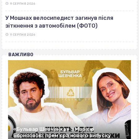
9 СЕРПНЯ 2026
У Мошнах велосипедист загинув після
зіткнення з автомобілем (ФОТО)
9 СЕРПНЯ 2026
ВАЖЛИВО
«Бульвар Шевченка» з Марією
Борисовою: прем’єра нового випуску