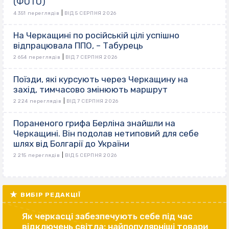
(ФОТО)
|
4 351 переглядів
ВІД 5 СЕРПНЯ 2026
На Черкащині по російській цілі успішно
відпрацювала ППО, – Табурець
|
2 654 переглядів
ВІД 7 СЕРПНЯ 2026
Поїзди, які курсують через Черкащину на
захід, тимчасово змінюють маршрут
|
2 224 переглядів
ВІД 7 СЕРПНЯ 2026
Пораненого грифа Берліна знайшли на
Черкащині. Він подолав нетиповий для себе
шлях від Болгарії до України
|
2 215 переглядів
ВІД 5 СЕРПНЯ 2026
ВИБІР РЕДАКЦІЇ
Як черкасці забезпечують себе під час
відключень світла: найпопулярніші товари