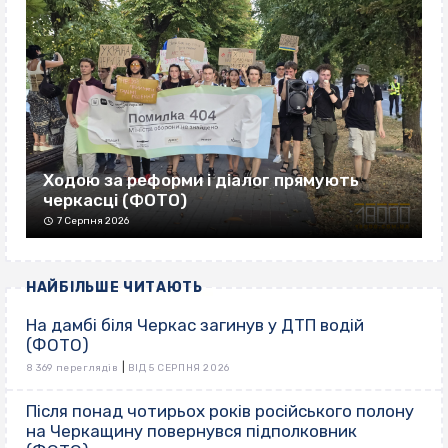
Ходою за реформи і діалог прямують
черкасці (ФОТО)
7 Серпня 2026
НАЙБІЛЬШЕ ЧИТАЮТЬ
На дамбі біля Черкас загинув у ДТП водій
(ФОТО)
|
8 369 переглядів
ВІД 5 СЕРПНЯ 2026
Після понад чотирьох років російського полону
на Черкащину повернувся підполковник