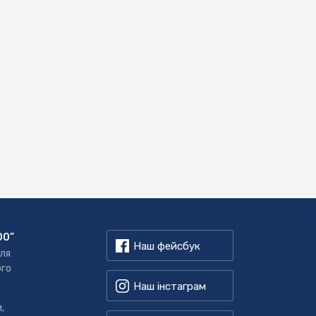
00”
Наш фейсбук
для
ого
Наш інстаграм
,