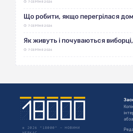
7 СЕРПНЯ 2026
Що робити, якщо перегрілася до
7 СЕРПНЯ 2026
Як живуть і почуваються виборці,
7 СЕРПНЯ 2026
Зас
Копі
інте
абза
© 2026 "18000" –
НОВИНИ
Реда
ЧЕРКАС