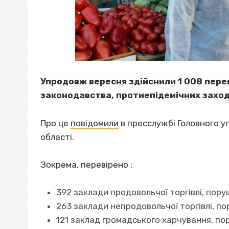
Упродовж вересня здійснили 1 008 пере
законодавства, протиепідемічних заході
Про це
повідомили
в пресслужбі Головного 
області.
Зокрема, перевірено :
392 заклади продовольчої торгівлі, пору
263 заклади непродовольчої торгівлі, п
121 заклад громадського харчування, пор