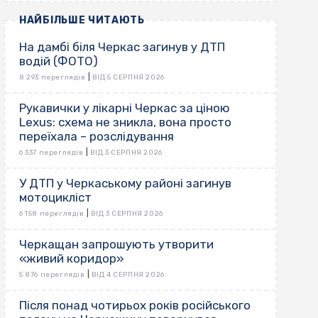
НАЙБІЛЬШЕ ЧИТАЮТЬ
На дамбі біля Черкас загинув у ДТП
водій (ФОТО)
|
8 293 переглядів
ВІД 5 СЕРПНЯ 2026
Рукавички у лікарні Черкас за ціною
Lexus: схема не зникла, вона просто
переїхала – розслідування
|
6 337 переглядів
ВІД 3 СЕРПНЯ 2026
У ДТП у Черкаському районі загинув
мотоцикліст
|
6 158 переглядів
ВІД 3 СЕРПНЯ 2026
Черкащан запрошують утворити
«живий коридор»
|
5 876 переглядів
ВІД 4 СЕРПНЯ 2026
Після понад чотирьох років російського