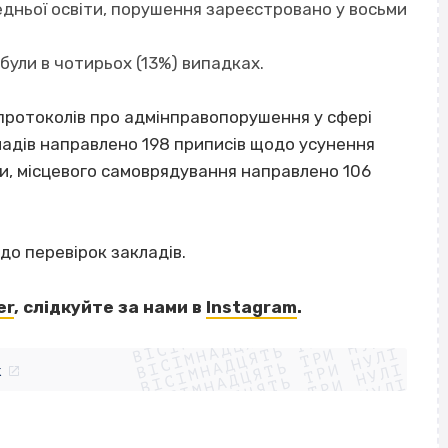
едньої освіти, порушення зареєстровано у восьми
були в чотирьох (13%) випадках.
ротоколів про адмінправопорушення у сфері
ладів направлено 198 приписів щодо усунення
ди, місцевого самоврядування направлено 106
до перевірок закладів.
ВІСІМНАДЦЯТЬ ТРИ НУЛІ
er
, слідкуйте за нами в
Instagram
.
ВІСІМНАДЦЯТЬ ТРИ НУЛІ
ВІСІМНАДЦЯТЬ ТРИ НУЛІ
ВІСІМНАДЦЯТЬ ТРИ НУЛІ
ВІСІМНАДЦЯТЬ ТРИ НУЛІ
ВІСІМНАДЦЯТЬ ТРИ НУЛІ
k
ВІСІМНАДЦЯТЬ ТРИ НУЛІ
ВІСІМНАДЦЯТЬ ТРИ НУЛІ