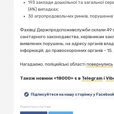
193 заклади дошкільної та загальної сер
(4%) випадках;
30 агропродовольчих ринків, порушення 
Фахівці Держпродспоживслужби склали 49 п
санітарного законодавства, керівникам зак
виявлених порушень, на адресу органів вла
інформацій, до правоохоронних органів – 15.
Нагадаємо, поліцейські області
повернулись
Також новини «18000» є в
Telegram
і
Vib
Підписуйтеся на нашу сторінку у Faceboo
Поділитись статтею