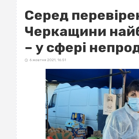
Серед перевіре
Черкащини най
– у сфері непро
6 жовтня 2021, 16:51