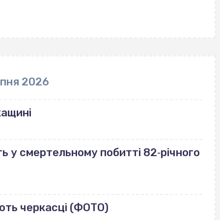
рпня 2026
кащині
ь у смертельному побитті 82‐річного
ють черкасці (ФОТО)