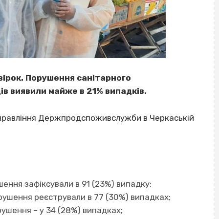
вірок. Порушення санітарного
в виявили майже в 21% випадків.
управління Держпродспоживслужби в Черкаській
шення зафіксували в 91 (23%) випадку;
орушення реєстрували в 77 (30%) випадках;
ушення – у 34 (28%) випадках;