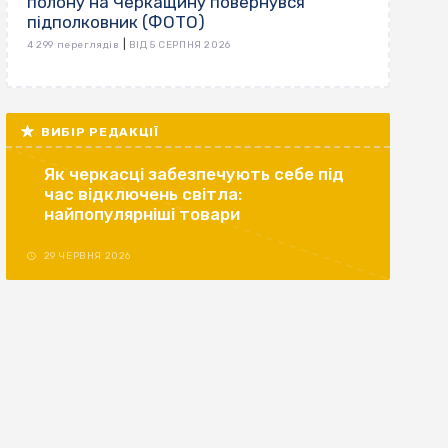
полону на Черкащину повернувся
підполковник (ФОТО)
|
4 299 переглядів
ВІД 5 СЕРПНЯ 2026
ВИБІР РЕДАКЦІЇ
Як черкасці забезпечують себе під
час відключень світла:
найпопулярніші товари
29 ЧЕРВНЯ 2026