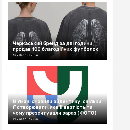
Черкаський бренд за дві години
продав 100 благодійних футболок
7 Серпня 2026
В Умані оновили айдентику: скільки
її створювали, яка її вартість та
чому презентували зараз (ФОТО)
7 Серпня 2026