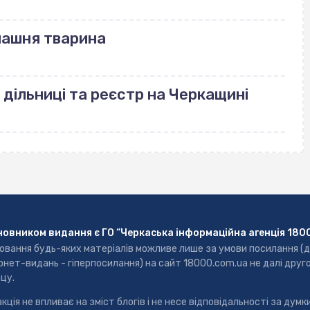
машня тварина
 дільниці та реєстр на Черкащині
новником видання є ГО “Черкаська інформаційна агенція 180
ювання будь-яких матеріалів можливе лише за умови посилання (
рнет-видань - гіперпосилання) на сайт 18000.com.ua не далі друг
цу.
кція не впливає на зміст блогів і не несе відповідальності за думки