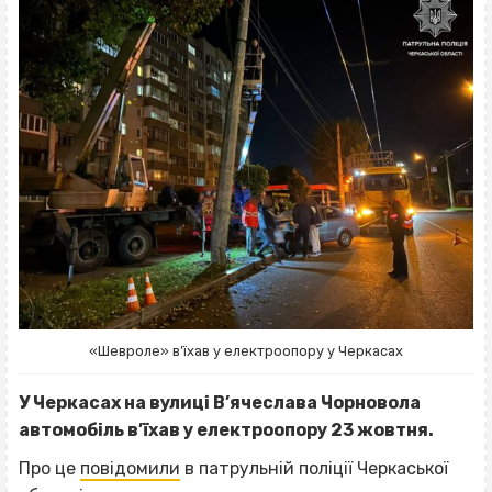
«Шевроле» в’їхав у електроопору у Черкасах
У Черкасах на вулиці В’ячеслава Чорновола
автомобіль в’їхав у електроопору 23 жовтня.
Про це
повідомили
в патрульній поліції Черкаської