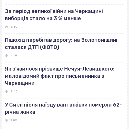
За період великої війни на Черкащині
виборців стало на 3 % менше
15:40
Пішохід перебігав дорогу: на Золотоніщині
сталася ДТП (ФОТО)
14:10
Як з’явилося прізвище Нечуя-Левицького:
маловідомий факт про письменника з
Черкащини
12:40
У Смілі після наїзду вантажівки померла 62-
річна жінка
11:09