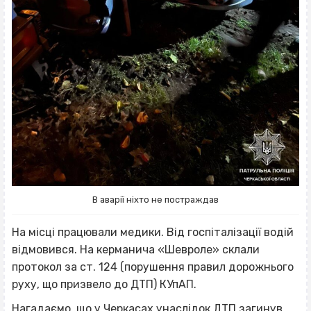
В аварії ніхто не постраждав
На місці працювали медики. Від госпіталізації водій
відмовився. На керманича «Шевроле» склали
протокол за ст. 124 (порушення правил дорожнього
руху, що призвело до ДТП) КУпАП.
Нагадаємо, що у Черкасах унаслідок
ДТП
загинув