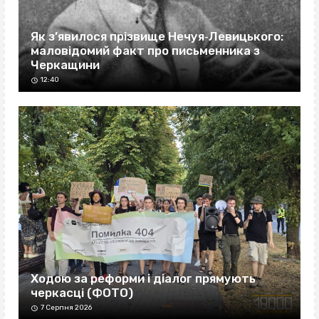
Як з’явилося прізвище Нечуя‐Левицького:
маловідомий факт про письменника з
Черкащини
12:40
Ходою за реформи і діалог прямують
черкасці (ФОТО)
7 Серпня 2026