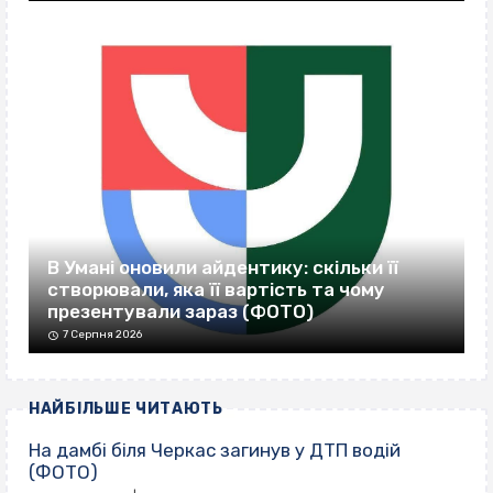
В Умані оновили айдентику: скільки її
створювали, яка її вартість та чому
презентували зараз (ФОТО)
7 Серпня 2026
НАЙБІЛЬШЕ ЧИТАЮТЬ
На дамбі біля Черкас загинув у ДТП водій
(ФОТО)