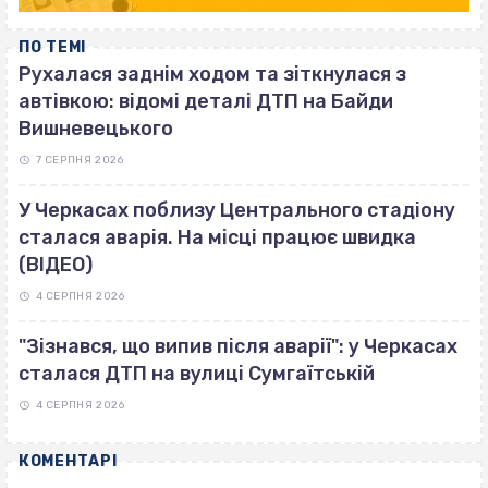
ПО ТЕМІ
Рухалася заднім ходом та зіткнулася з
автівкою: відомі деталі ДТП на Байди
Вишневецького
7 СЕРПНЯ 2026
У Черкасах поблизу Центрального стадіону
сталася аварія. На місці працює швидка
(ВІДЕО)
4 СЕРПНЯ 2026
"Зізнався, що випив після аварії": у Черкасах
сталася ДТП на вулиці Сумгаїтській
4 СЕРПНЯ 2026
КОМЕНТАРІ