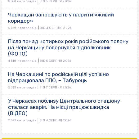
|
8 331 переглядів
ВІД 5 СЕРПНЯ 2026
Черкащан запрошують утворити «живий
коридор»
|
5 893 переглядів
ВІД 4 СЕРПНЯ 2026
Після понад чотирьох років російського полону
на Черкащину повернувся підполковник
(ФОТО)
|
4 318 переглядів
ВІД 5 СЕРПНЯ 2026
На Черкащині по російській цілі успішно
відпрацювала ППО, – Табурець
|
2 633 переглядів
ВІД 7 СЕРПНЯ 2026
У Черкасах поблизу Центрального стадіону
сталася аварія. На місці працює швидка
(ВІДЕО)
|
2 573 переглядів
ВІД 4 СЕРПНЯ 2026