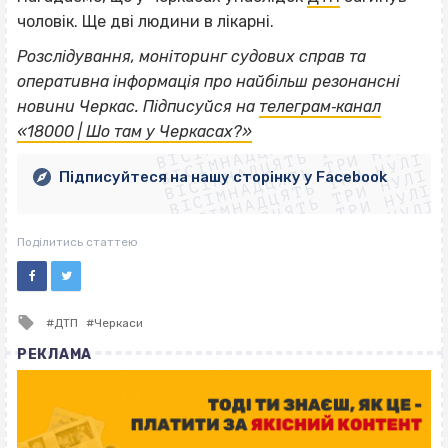
чоловік. Ще дві людини в лікарні.
Розслідування, моніторинг судових справ та
оперативна інформація про найбільш резонансні
ВІСІМНАДЦЯТЬ ТРИ НУЛІ
новини Черкас. Підписуйся на
телеграм‐канал
ВІСІМНАДЦЯТЬ ТРИ НУЛІ
ВІСІМНАДЦЯТЬ ТРИ НУЛІ
«18000 | Шо там у Черкасах?»
ВІСІМНАДЦЯТЬ ТРИ НУЛІ
ВІСІМНАДЦЯТЬ ТРИ НУЛІ
ВІСІМНАДЦЯТЬ ТРИ НУЛІ
Підписуйтеся на нашу сторінку у Facebook
ВІСІМНАДЦЯТЬ ТРИ НУЛІ
ВІСІМНАДЦЯТЬ ТРИ НУЛІ
Поділитись статтею
Tagged
ДТП
Черкаси
with
РЕКЛАМА