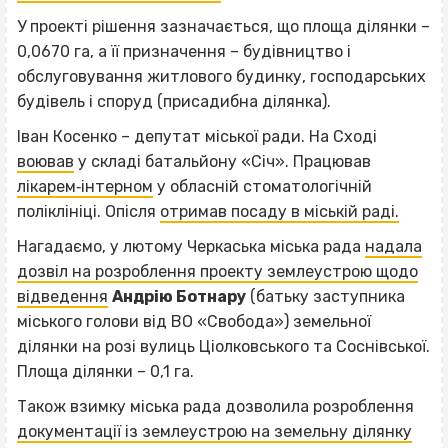
У проекті рішення зазначається, що площа ділянки –
0,0670 га, а її призначення – будівництво і
обслуговування житлового будинку, господарських
будівель і споруд (присадибна ділянка).
Іван Косенко – депутат міської ради. На Сході
воював
у складі батальйону «Січ». Працював
лікарем‐інтерном
у обласній стоматологічній
поліклініці. Опісля
отримав посаду в міській раді.
Нагадаємо, у лютому Черкаська міська рада
надала
дозвіл на розроблення проекту землеустрою щодо
відведення
Андрію Ботнару
(батьку заступника
міського голови від ВО «Свобода») земельної
ділянки на розі вулиць Ціолковського та Соснівської.
Площа ділянки – 0,1 га.
Також взимку міська рада дозволила розроблення
документації із землеустрою на земельну ділянку