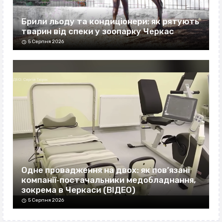
Брили льоду та кондиціонери: як рятують
тварин від спеки у зоопарку Черкас
5 Серпня 2026
Одне провадження на двох: як пов’язані
компанії‐постачальники медобладнання,
зокрема в Черкаси (ВІДЕО)
5 Серпня 2026