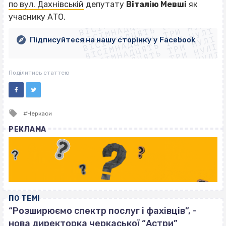
ВІСІМНАДЦЯТЬ ТРИ НУЛІ
по вул. Дахнівській
депутату
Віталію Мевші
як
ВІСІМНАДЦЯТЬ ТРИ НУЛІ
ВІСІМНАДЦЯТЬ ТРИ НУЛІ
учаснику АТО.
ВІСІМНАДЦЯТЬ ТРИ НУЛІ
ВІСІМНАДЦЯТЬ ТРИ НУЛІ
ВІСІМНАДЦЯТЬ ТРИ НУЛІ
Підписуйтеся на нашу сторінку у Facebook
ВІСІМНАДЦЯТЬ ТРИ НУЛІ
ВІСІМНАДЦЯТЬ ТРИ НУЛІ
Поділитись статтею
Tagged
Черкаси
with
РЕКЛАМА
ПО ТЕМІ
“Розширюємо спектр послуг і фахівців”, -
нова директорка черкаської “Астри”