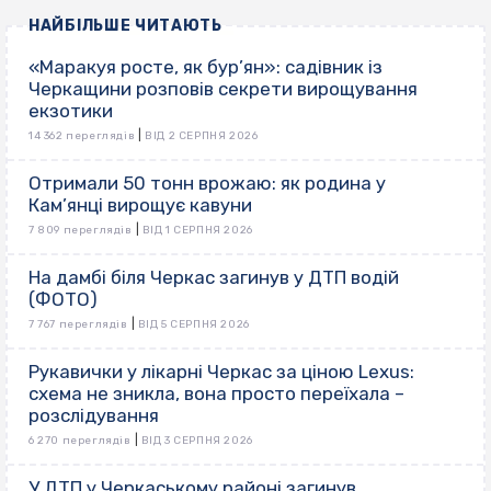
НАЙБІЛЬШЕ ЧИТАЮТЬ
«Маракуя росте, як бур’ян»: садівник із
Черкащини розповів секрети вирощування
екзотики
|
14 362 переглядів
ВІД 2 СЕРПНЯ 2026
Отримали 50 тонн врожаю: як родина у
Кам’янці вирощує кавуни
|
7 809 переглядів
ВІД 1 СЕРПНЯ 2026
На дамбі біля Черкас загинув у ДТП водій
(ФОТО)
|
7 767 переглядів
ВІД 5 СЕРПНЯ 2026
Рукавички у лікарні Черкас за ціною Lexus:
схема не зникла, вона просто переїхала –
розслідування
|
6 270 переглядів
ВІД 3 СЕРПНЯ 2026
У ДТП у Черкаському районі загинув