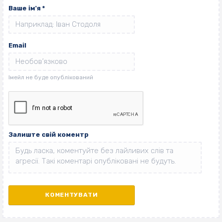
Ваше ім'я
*
Email
Залиште свій коментр