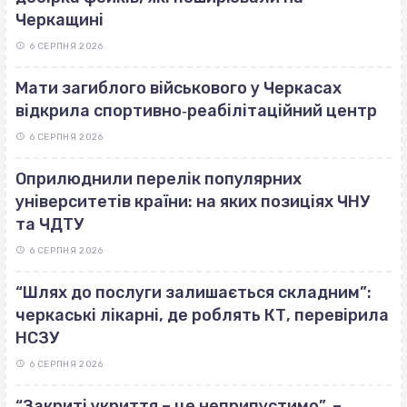
Черкащині
6 СЕРПНЯ 2026
Мати загиблого військового у Черкасах
відкрила спортивно‐реабілітаційний центр
6 СЕРПНЯ 2026
Оприлюднили перелік популярних
університетів країни: на яких позиціях ЧНУ
та ЧДТУ
6 СЕРПНЯ 2026
“Шлях до послуги залишається складним”:
черкаські лікарні, де роблять КТ, перевірила
НСЗУ
6 СЕРПНЯ 2026
“Закриті укриття – це неприпустимо”, –