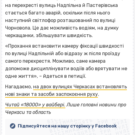
на перехресті вулиць Надпільна й Пастерівська
стається багато аварій, оскільки після нього
наступний світлофор розташований по вулиці
Чорновола. Це дає можливість водіям, на думку
черкащанки, збільшувати швидкість.
«Прохання встановити камеру фіксації швидкості
по вулиці Надпільній або відразу ж після проїзду
самого перехрестя. Можливо, саме камера
допоможе дисциплінувати водіїв або врятувати не
одне життя», – йдеться в петиції.
Нагадаємо,
на двох вулицях Черкасах встановлять
нові знаки та засоби заспокоєння руху
.
ВІСІМНАДЦЯТЬ ТРИ НУЛІ
Читай «18000» у вайбері.
Лише головні новини про
ВІСІМНАДЦЯТЬ ТРИ НУЛІ
ВІСІМНАДЦЯТЬ ТРИ НУЛІ
Черкаси та область
ВІСІМНАДЦЯТЬ ТРИ НУЛІ
ВІСІМНАДЦЯТЬ ТРИ НУЛІ
Підписуйтеся на нашу сторінку у Facebook