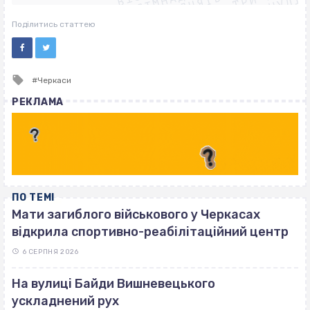
ВІСІМНАДЦЯТЬ ТРИ НУЛІ
ВІСІМНАДЦЯТЬ ТРИ НУЛІ
ВІСІМНАДЦЯТЬ ТРИ НУЛІ
Поділитись статтею
Tagged
Черкаси
with
РЕКЛАМА
ПО ТЕМІ
Мати загиблого військового у Черкасах
відкрила спортивно-реабілітаційний центр
6 СЕРПНЯ 2026
На вулиці Байди Вишневецького
ускладнений рух