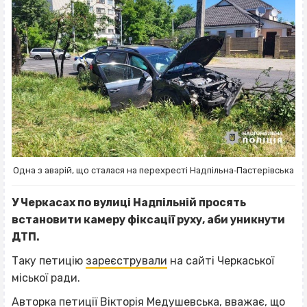
Одна з аварій, що сталася на перехресті Надпільна‐Пастерівська
У Черкасах по вулиці Надпільній просять
встановити камеру фіксації руху, аби уникнути
ДТП.
Таку петицію
зареєстрували
на сайті Черкаської
міської ради.
Авторка петиції Вікторія Медушевська, вважає, що