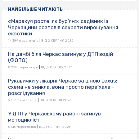
НАЙБІЛЬШЕ ЧИТАЮТЬ
«Маракуя росте, як бур’ян»: садівник із
Черкащини розповів секрети вирощування
екзотики
|
14 389 переглядів
ВІД 2 СЕРПНЯ 2026
На дамбі біля Черкас загинув у ДТП водій
(ФОТО)
|
8 228 переглядів
ВІД 5 СЕРПНЯ 2026
Рукавички у лікарні Черкас за ціною Lexus:
схема не зникла, вона просто переїхала –
розслідування
|
6 306 переглядів
ВІД 3 СЕРПНЯ 2026
У ДТП у Черкаському районі загинув
мотоцикліст
|
6 146 переглядів
ВІД 3 СЕРПНЯ 2026