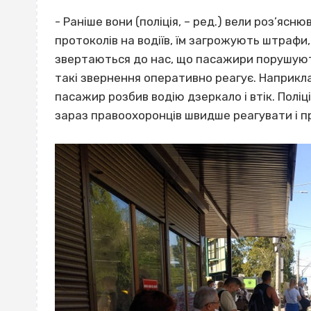
- Раніше вони (поліція, – ред.) вели роз’ясн
протоколів на водіїв, їм загрожують штрафи
звертаються до нас, що пасажири порушують
такі звернення оперативно реагує. Наприкл
пасажир розбив водію дзеркало і втік. Поліц
зараз правоохоронців швидше реагувати і п