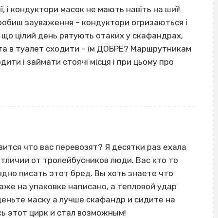
, і кондуктори масок не мають навіть на шиї!
робиш зауваження – кондуктори огризаються і
, що цілий день рятують отаких у скафандрах,
 та в туалет сходити – їм ДОБРЕ? Маршрутникам
дити і займати стоячі місця і при цьому про
вится что вас перевозят? Я десятки раз ехала
отличии от тролейбусников люди. Вас кто то
дно писать этот бред. Вы хоть знаете что
аже на упаковке написано, а тепловой удар
еньте маску а лучше скафандр и сидите на
сь этот цирк и стал возможным!