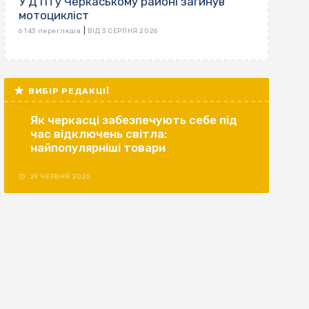
У ДТП у Черкаському районі загинув
мотоцикліст
|
6 143 переглядів
ВІД 3 СЕРПНЯ 2026
ВИБІР РЕДАКЦІЇ
Як черкасці забезпечують себе під
час відключень світла:
найпопулярніші товари
29 ЧЕРВНЯ 2026