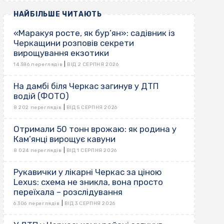
НАЙБІЛЬШЕ ЧИТАЮТЬ
«Маракуя росте, як бур’ян»: садівник із
Черкащини розповів секрети
вирощування екзотики
|
14 386 переглядів
ВІД 2 СЕРПНЯ 2026
На дамбі біля Черкас загинув у ДТП
водій (ФОТО)
|
8 202 переглядів
ВІД 5 СЕРПНЯ 2026
Отримали 50 тонн врожаю: як родина у
Кам’янці вирощує кавуни
|
8 024 переглядів
ВІД 1 СЕРПНЯ 2026
Рукавички у лікарні Черкас за ціною
Lexus: схема не зникла, вона просто
переїхала – розслідування
|
6 306 переглядів
ВІД 3 СЕРПНЯ 2026