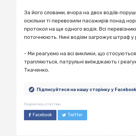
За його словами, вчора на двох водіїв‐пору
оскільки ті перевозили пасажирів понад нор
протокол на ще одного водія. Всі перевізники
поточнюють. Нині водіям загрожує штраф у ро
- Ми реагуємо на всі виклики, що стосуютьс
трапляються, патрульні виїжджають і реагу
Ткаченко.
Підписуйтеся на нашу сторінку у Faceboo
Поділитись статтею
Facebook
Twitter