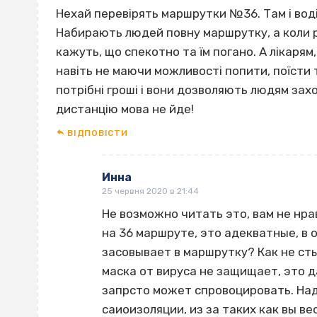
Нехай перевірять маршрутки №36. Там і водії
Набирають людей повну маршрутку, а коли 
кажуть, що спекотно та їм погано. А лікарям
навіть не маючи можливості попити, поїсти
потрібні гроші і вони дозволяють людям захо
дистанцію мова не йде!
ВІДПОВІCТИ
Инна
25 червня 2020 в 21:44
Не возможно читать это, вам не нра
на 36 маршруте, это адекватные, в 
засовывает в маршрутку? Как не сты
маска от вируса не защищает, это д
запрсто может спровоцировать. Над
саиоизоляции, из за таких как вы ве