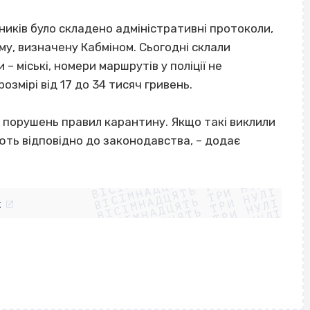
шників було складено адміністративні протоколи,
му, визначену Кабміном. Сьогодні склали
 – міські, номери маршрутів у поліції не
змірі від 17 до 34 тисяч гривень.
я порушень правил карантину. Якщо такі виклили
ють відповідно до законодавства, – додає
ВІСІМНАДЦЯТЬ ТРИ НУЛІ
ВІСІМНАДЦЯТЬ ТРИ НУЛІ
ВІСІМНАДЦЯТЬ ТРИ НУЛІ
ВІСІМНАДЦЯТЬ ТРИ НУЛІ
ВІСІМНАДЦЯТЬ ТРИ НУЛІ
ВІСІМНАДЦЯТЬ ТРИ НУЛІ
k
ВІСІМНАДЦЯТЬ ТРИ НУЛІ
ВІСІМНАДЦЯТЬ ТРИ НУЛІ