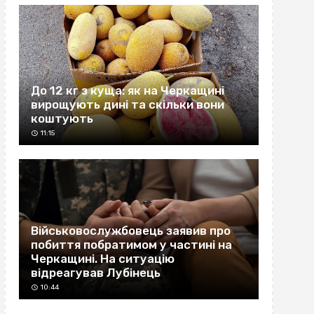
До 12 кг з куща: як на Черкащині
вирощують дині та скільки вони
коштують
11:15
Військовослужбовець заявив про
побиття побратимом у частині на
Черкащині. На ситуацію
відреагував Лубінець
10:44