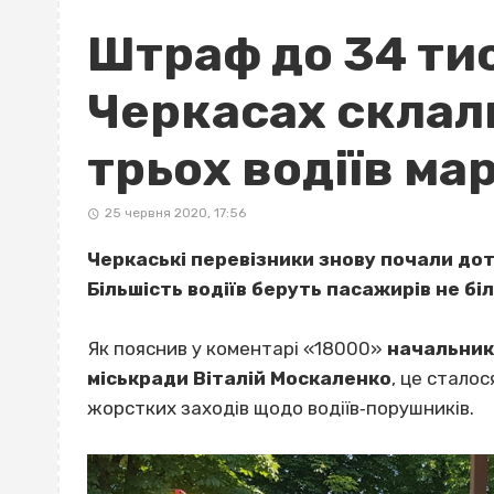
Штраф до 34 тис
Черкасах склал
трьох водіїв м
25 червня 2020, 17:56
Черкаські перевізники знову почали д
Більшість водіїв беруть пасажирів не біл
Як пояснив у коментарі «18000»
начальник
міськради Віталій Москаленко
, це сталос
жорстких заходів щодо водіїв‐порушників.